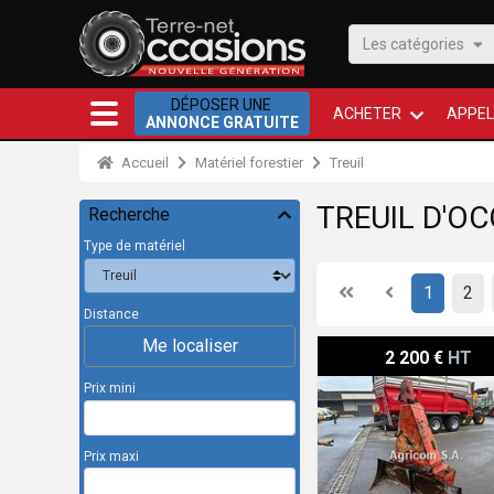
Les catégories
DÉPOSER UNE
ACHETER
APPEL
ANNONCE GRATUITE
Accueil
Matériel forestier
Treuil
TREUIL D'O
Recherche
Type de matériel
First
Previous
1
2
Distance
Me localiser
Farmi 6500
2 200 €
HT
Prix mini
Prix maxi