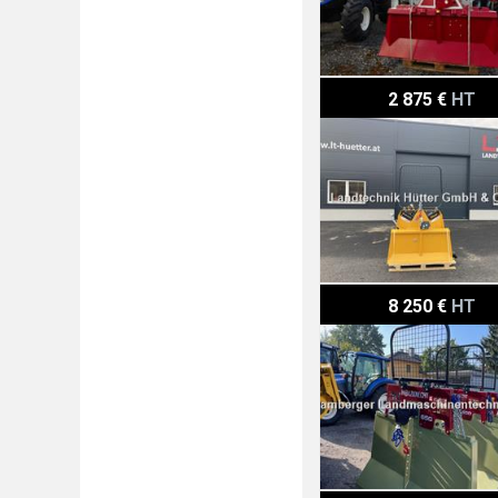
Uniforest 50 ECO
2 875 €
HT
Holzknecht HS 650
8 250 €
HT