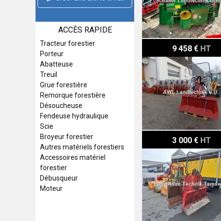
ACCÈS RAPIDE
Tracteur forestier
Tajfun EGV 85 AHK SG +
9 458 €
HT
Porteur
Abatteuse
Treuil
Grue forestière
Remorque forestière
Désoucheuse
Fendeuse hydraulique
Scie
Königswieser 6 to
Broyeur forestier
3 000 €
HT
Autres matériels forestiers
Accessoires matériel
forestier
Débusqueur
Moteur