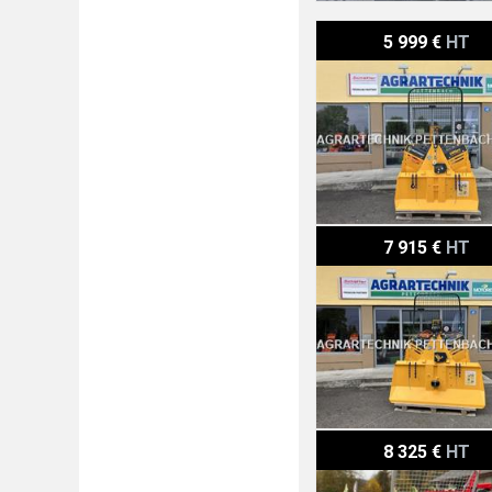
Uniforest 60 H pro
5 999 €
HT
Uniforest 70 HPro
7 915 €
HT
Tajfun EGV 65 AHK
8 325 €
HT