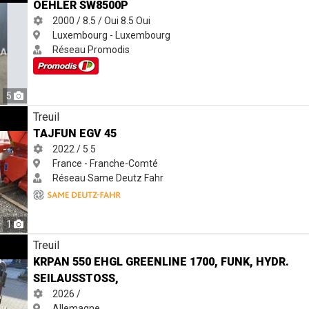
OEHLER SW8500P
2000 / 8.5 / Oui
8.5
Oui
Luxembourg - Luxembourg
Réseau Promodis
5
Treuil
TAJFUN EGV 45
2022 / 5
5
France - Franche-Comté
Réseau Same Deutz Fahr
1
1700, Funk, hydr. Seilausstoß,
Treuil
KRPAN 550 EHGL GREENLINE 1700, FUNK, HYDR.
SEILAUSSTOSS,
2026 /
Allemagne