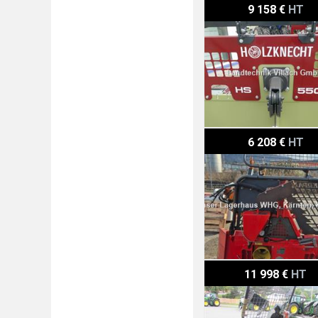
Holzknecht HS 550
9 158 €
HT
Krpan 5.5 EHS
6 208 €
HT
Ritter D 71 mit SAW
11 998 €
HT