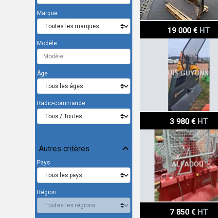
Marque
Uniforest 90 GKX
19 000 €
HT
Modèle
Âge
Radio-commande
Tajfun EGV65
3 980 €
HT
Autres critères
Pays
Région
Oehler SW8500P
7 850 €
HT