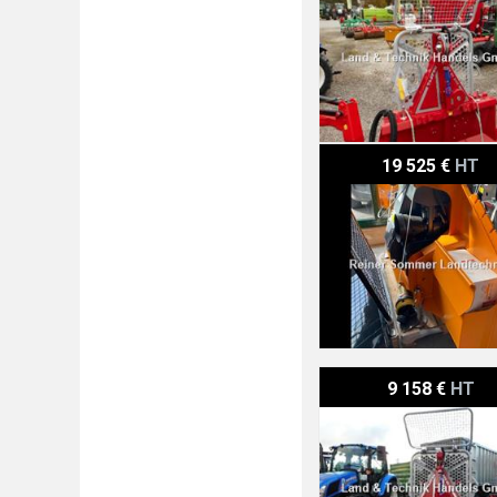
Ritter S 27-E mit SAV
19 525 €
HT
Tajfun EGV 85 AHK
9 158 €
HT