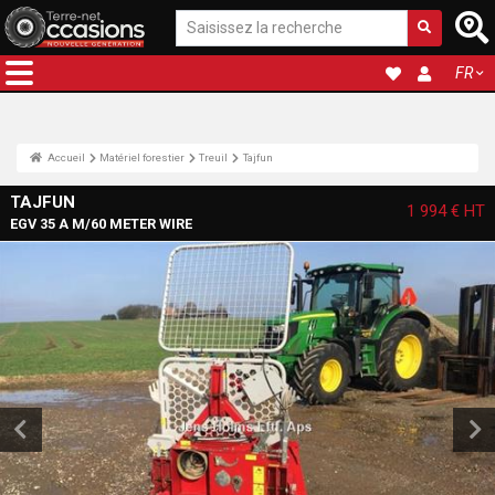
FR
Accueil
Matériel forestier
Treuil
Tajfun
TAJFUN
1 994 €
HT
EGV 35 A M/60 METER WIRE