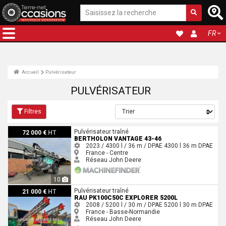
FR
Accueil
Pulvérisateur
PULVÉRISATEUR
Filtres
Bertholon VANTAGE 43-46
Pulvérisateur traîné
72 000 €
HT
BERTHOLON VANTAGE 43-46
2023 / 4300 l / 36 m / DPAE
4300 l
36 m
DPAE
France - Centre
Réseau John Deere
10
Rau PK100C50C explorer 5200L
Pulvérisateur traîné
21 000 €
HT
RAU PK100C50C EXPLORER 5200L
2008 / 5200 l / 30 m / DPAE
5200 l
30 m
DPAE
France - Basse-Normandie
Réseau John Deere