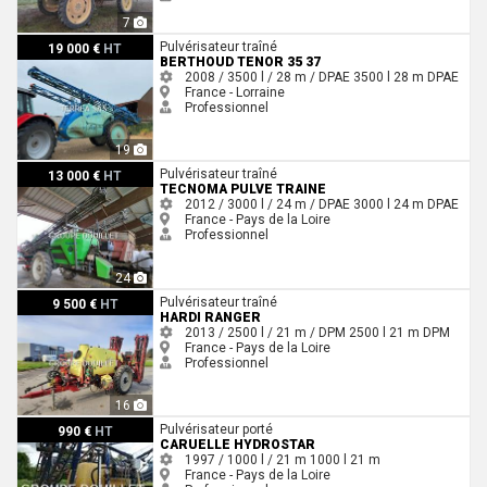
7
Berthoud TENOR 35 37
Pulvérisateur traîné
19 000 €
HT
BERTHOUD TENOR 35 37
2008 / 3500 l / 28 m / DPAE
3500 l
28 m
DPAE
France - Lorraine
Professionnel
19
Tecnoma PULVE TRAINE
Pulvérisateur traîné
13 000 €
HT
TECNOMA PULVE TRAINE
2012 / 3000 l / 24 m / DPAE
3000 l
24 m
DPAE
France - Pays de la Loire
Professionnel
24
Hardi RANGER
Pulvérisateur traîné
9 500 €
HT
HARDI RANGER
2013 / 2500 l / 21 m / DPM
2500 l
21 m
DPM
France - Pays de la Loire
Professionnel
16
Caruelle HYDROSTAR
Pulvérisateur porté
990 €
HT
CARUELLE HYDROSTAR
1997 / 1000 l / 21 m
1000 l
21 m
France - Pays de la Loire