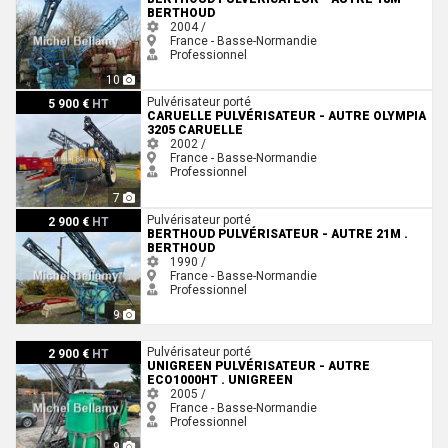
BERTHOUD
2004 /
France - Basse-Normandie
Professionnel
10
Caruelle Pulvérisateur - autre OLYMPIA 3205 Caruelle
Pulvérisateur porté
5 900 €
HT
CARUELLE PULVÉRISATEUR - AUTRE OLYMPIA
3205 CARUELLE
2002 /
France - Basse-Normandie
Professionnel
7
Berthoud Pulvérisateur - autre 21M . Berthoud
Pulvérisateur porté
2 900 €
HT
BERTHOUD PULVÉRISATEUR - AUTRE 21M .
BERTHOUD
1990 /
France - Basse-Normandie
Professionnel
9
Unigreen Pulvérisateur - autre ECO1000HT . Unigreen
Pulvérisateur porté
2 900 €
HT
UNIGREEN PULVÉRISATEUR - AUTRE
ECO1000HT . UNIGREEN
2005 /
France - Basse-Normandie
Professionnel
9