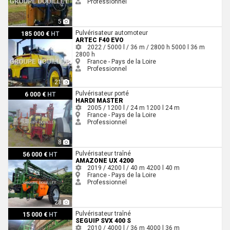
Professionnel
5
Artec F40 EVO
Pulvérisateur automoteur
185 000 €
HT
ARTEC F40 EVO
2022 / 5000 l / 36 m / 2800 h
5000 l
36 m
2800 h
France - Pays de la Loire
Professionnel
21
Hardi MASTER
Pulvérisateur porté
6 000 €
HT
HARDI MASTER
2005 / 1200 l / 24 m
1200 l
24 m
France - Pays de la Loire
Professionnel
8
Amazone UX 4200
Pulvérisateur traîné
56 000 €
HT
AMAZONE UX 4200
2019 / 4200 l / 40 m
4200 l
40 m
France - Pays de la Loire
Professionnel
28
Seguip SVX 400 S
Pulvérisateur traîné
15 000 €
HT
SEGUIP SVX 400 S
2010 / 4000 l / 36 m
4000 l
36 m