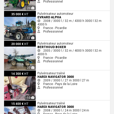
Professionnel
20
Evrard ALPHA
Pulvérisateur automoteur
35 000 €
HT
EVRARD ALPHA
2008 / 3000 l / 32 m / 4300 h
3000 l
32 m
4300 h
France - Picardie
Professionnel
17
Berthoud BOXER
Pulvérisateur automoteur
20 000 €
HT
BERTHOUD BOXER
2005 / 3000 l / 32 m / 4000 h
3000 l
32 m
4000 h
France - Picardie
Professionnel
20
Hardi NAVIGATOR 3000
Pulvérisateur traîné
14 300 €
HT
HARDI NAVIGATOR 3000
2009 / 3000 l / 27 m
3000 l
27 m
France - Pays de la Loire
Professionnel
12
Hardi NAVIGATOR 3000
Pulvérisateur traîné
15 400 €
HT
HARDI NAVIGATOR 3000
2008 / 3000 l / 24 m
3000 l
24 m
France - Pays de la Loire