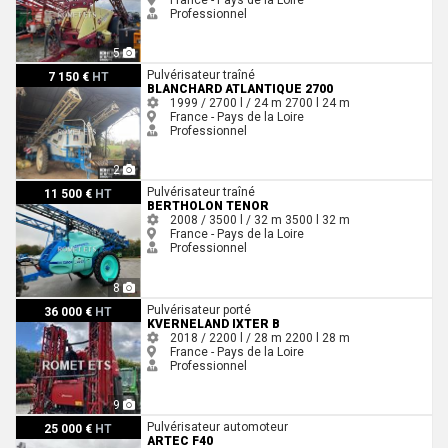
Professionnel
5
Blanchard ATLANTIQUE 2700
Pulvérisateur traîné
7 150 €
HT
BLANCHARD ATLANTIQUE 2700
1999 / 2700 l / 24 m
2700 l
24 m
France - Pays de la Loire
Professionnel
2
Bertholon TENOR
Pulvérisateur traîné
11 500 €
HT
BERTHOLON TENOR
2008 / 3500 l / 32 m
3500 l
32 m
France - Pays de la Loire
Professionnel
8
Kverneland IXTER B
Pulvérisateur porté
36 000 €
HT
KVERNELAND IXTER B
2018 / 2200 l / 28 m
2200 l
28 m
France - Pays de la Loire
Professionnel
9
Artec F40
Pulvérisateur automoteur
25 000 €
HT
ARTEC F40