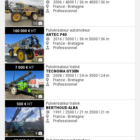
2006 / 4000 l / 36 m
4000 l
36 m
France - Bretagne
Professionnel
10
Artec F40
Pulvérisateur automoteur
160 000 €
HT
ARTEC F40
2016 / 5000 l / 36 m
5000 l
36 m
France - Bretagne
Professionnel
10
Tecnoma GY30N
Pulvérisateur traîné
7 000 €
HT
TECNOMA GY30N
2008 / 3000 l / 24 m
3000 l
24 m
France - Bretagne
Professionnel
9
Berthoud ALBA
Pulvérisateur traîné
500 €
HT
BERTHOUD ALBA
1991 / 2500 l / 21 m
2500 l
21 m
France - Bretagne
Professionnel
9
Artec F 40