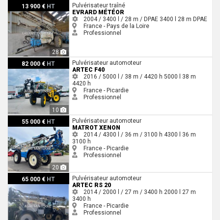
Evrard MÉTÉOR
Pulvérisateur traîné
13 900 €
HT
EVRARD MÉTÉOR
2004 / 3400 l / 28 m / DPAE
3400 l
28 m
DPAE
France - Pays de la Loire
Professionnel
28
Artec F40
Pulvérisateur automoteur
82 000 €
HT
ARTEC F40
2016 / 5000 l / 38 m / 4420 h
5000 l
38 m
4420 h
France - Picardie
Professionnel
10
Matrot XENON
Pulvérisateur automoteur
55 000 €
HT
MATROT XENON
2014 / 4300 l / 36 m / 3100 h
4300 l
36 m
3100 h
France - Picardie
Professionnel
20
Artec RS 20
Pulvérisateur automoteur
65 000 €
HT
ARTEC RS 20
2014 / 2000 l / 27 m / 3400 h
2000 l
27 m
3400 h
France - Picardie
Professionnel