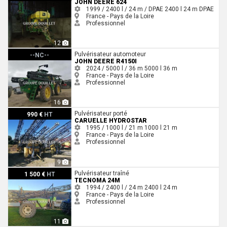
JOHN DEERE 624
1999 / 2400 l / 24 m / DPAE
2400 l
24 m
DPAE
France - Pays de la Loire
Professionnel
12
John Deere R4150I
Pulvérisateur automoteur
--NC--
JOHN DEERE R4150I
2024 / 5000 l / 36 m
5000 l
36 m
France - Pays de la Loire
Professionnel
16
Caruelle HYDROSTAR
Pulvérisateur porté
990 €
HT
CARUELLE HYDROSTAR
1995 / 1000 l / 21 m
1000 l
21 m
France - Pays de la Loire
Professionnel
9
Tecnoma 24M
Pulvérisateur traîné
1 500 €
HT
TECNOMA 24M
1994 / 2400 l / 24 m
2400 l
24 m
France - Pays de la Loire
Professionnel
11