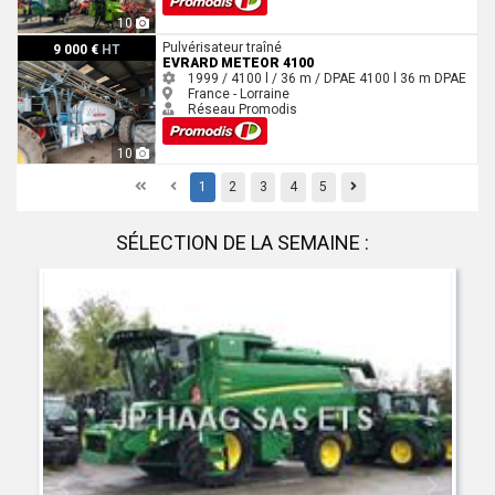
10
Evrard Meteor 4100
Pulvérisateur traîné
9 000 €
HT
EVRARD METEOR 4100
1999 / 4100 l / 36 m / DPAE
4100 l
36 m
DPAE
France - Lorraine
Réseau Promodis
10
First
Previous
Previous
1
2
3
4
5
SÉLECTION DE LA SEMAINE :