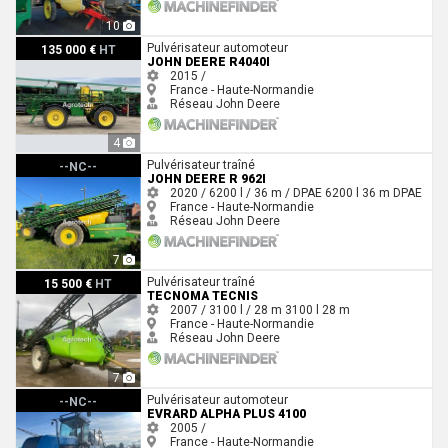
10
John Deere R4040I
Pulvérisateur automoteur
135 000 €
HT
JOHN DEERE R4040I
2015 /
France - Haute-Normandie
Réseau John Deere
4
John Deere R 962I
Pulvérisateur traîné
--NC--
JOHN DEERE R 962I
2020 / 6200 l / 36 m / DPAE
6200 l
36 m
DPAE
France - Haute-Normandie
Réseau John Deere
7
Tecnoma TECNIS
Pulvérisateur traîné
15 500 €
HT
TECNOMA TECNIS
2007 / 3100 l / 28 m
3100 l
28 m
France - Haute-Normandie
Réseau John Deere
7
Evrard ALPHA PLUS 4100
Pulvérisateur automoteur
--NC--
EVRARD ALPHA PLUS 4100
2005 /
France - Haute-Normandie