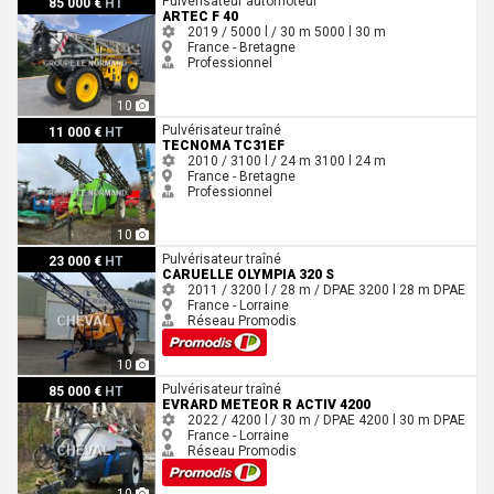
Pulvérisateur automoteur
85 000 €
HT
ARTEC F 40
2019 / 5000 l / 30 m
5000 l
30 m
France - Bretagne
Professionnel
10
Tecnoma TC31EF
Pulvérisateur traîné
11 000 €
HT
TECNOMA TC31EF
2010 / 3100 l / 24 m
3100 l
24 m
France - Bretagne
Professionnel
10
Caruelle Olympia 320 S
Pulvérisateur traîné
23 000 €
HT
CARUELLE OLYMPIA 320 S
2011 / 3200 l / 28 m / DPAE
3200 l
28 m
DPAE
France - Lorraine
Réseau Promodis
10
Evrard METEOR R Activ 4200
Pulvérisateur traîné
85 000 €
HT
EVRARD METEOR R ACTIV 4200
2022 / 4200 l / 30 m / DPAE
4200 l
30 m
DPAE
France - Lorraine
Réseau Promodis
10