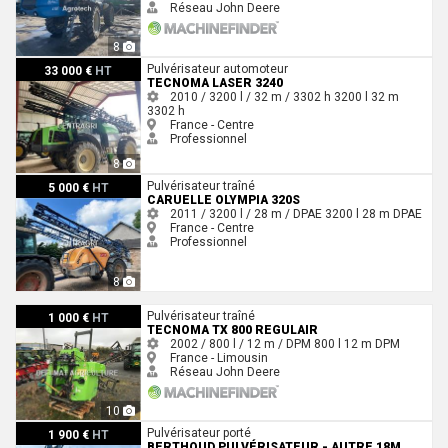
Réseau John Deere
8
Tecnoma LASER 3240
Pulvérisateur automoteur
33 000 €
HT
TECNOMA LASER 3240
2010 / 3200 l / 32 m / 3302 h
3200 l
32 m
3302 h
France - Centre
Professionnel
8
Caruelle OLYMPIA 320S
Pulvérisateur traîné
5 000 €
HT
CARUELLE OLYMPIA 320S
2011 / 3200 l / 28 m / DPAE
3200 l
28 m
DPAE
France - Centre
Professionnel
8
Tecnoma TX 800 REGULAIR
Pulvérisateur traîné
1 000 €
HT
TECNOMA TX 800 REGULAIR
2002 / 800 l / 12 m / DPM
800 l
12 m
DPM
France - Limousin
Réseau John Deere
10
Berthoud Pulvérisateur - autre 18m Berthoud
Pulvérisateur porté
1 900 €
HT
BERTHOUD PULVÉRISATEUR - AUTRE 18M