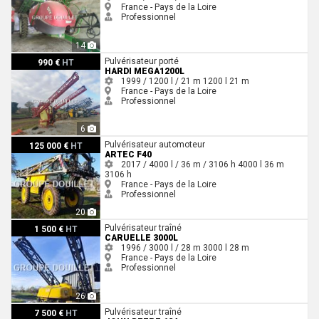
France - Pays de la Loire
Professionnel
14
Hardi MEGA1200L
Pulvérisateur porté
990 €
HT
HARDI MEGA1200L
1999 / 1200 l / 21 m
1200 l
21 m
France - Pays de la Loire
Professionnel
6
Artec F40
Pulvérisateur automoteur
125 000 €
HT
ARTEC F40
2017 / 4000 l / 36 m / 3106 h
4000 l
36 m
3106 h
France - Pays de la Loire
Professionnel
20
Caruelle 3000L
Pulvérisateur traîné
1 500 €
HT
CARUELLE 3000L
1996 / 3000 l / 28 m
3000 l
28 m
France - Pays de la Loire
Professionnel
26
John Deere 624
Pulvérisateur traîné
7 500 €
HT