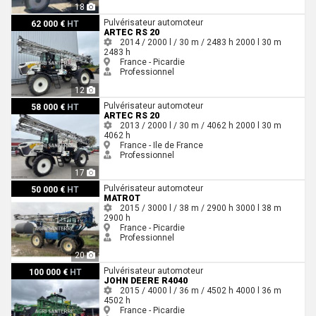
18
Artec RS 20
Pulvérisateur automoteur
62 000 €
HT
ARTEC RS 20
2014 / 2000 l / 30 m / 2483 h
2000 l
30 m
2483 h
France - Picardie
Professionnel
12
Artec RS 20
Pulvérisateur automoteur
58 000 €
HT
ARTEC RS 20
2013 / 2000 l / 30 m / 4062 h
2000 l
30 m
4062 h
France - Ile de France
Professionnel
17
Matrot
Pulvérisateur automoteur
50 000 €
HT
MATROT
2015 / 3000 l / 38 m / 2900 h
3000 l
38 m
2900 h
France - Picardie
Professionnel
20
John Deere R4040
Pulvérisateur automoteur
100 000 €
HT
JOHN DEERE R4040
2015 / 4000 l / 36 m / 4502 h
4000 l
36 m
4502 h
France - Picardie