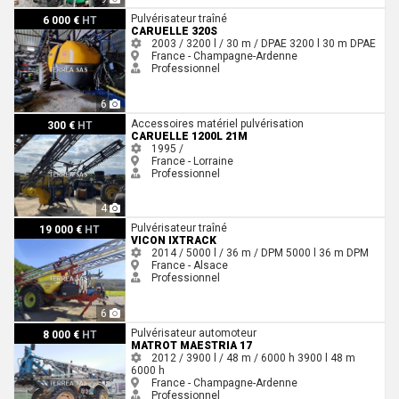
Caruelle 320S
Pulvérisateur traîné
6 000 €
HT
CARUELLE 320S
2003 / 3200 l / 30 m / DPAE
3200 l
30 m
DPAE
France - Champagne-Ardenne
Professionnel
6
Caruelle 1200L 21M
Accessoires matériel pulvérisation
300 €
HT
CARUELLE 1200L 21M
1995 /
France - Lorraine
Professionnel
4
Vicon IXTRACK
Pulvérisateur traîné
19 000 €
HT
VICON IXTRACK
2014 / 5000 l / 36 m / DPM
5000 l
36 m
DPM
France - Alsace
Professionnel
6
Matrot MAESTRIA 17
Pulvérisateur automoteur
8 000 €
HT
MATROT MAESTRIA 17
2012 / 3900 l / 48 m / 6000 h
3900 l
48 m
6000 h
France - Champagne-Ardenne
Professionnel