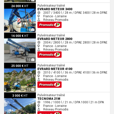
Evrard Meteor 3400
Pulvérisateur traîné
24 000 €
HT
EVRARD METEOR 3400
2007 / 3400 l / 28 m / DPAE
3400 l
28 m
DPAE
France - Lorraine
Réseau Promodis
10
Evrard Meteor 2800
Pulvérisateur traîné
16 000 €
HT
EVRARD METEOR 2800
2004 / 2800 l / 28 m / DPAE
2800 l
28 m
DPAE
France - Lorraine
Réseau Promodis
10
Evrard METEOR 4100
Pulvérisateur traîné
25 000 €
HT
EVRARD METEOR 4100
2010 / 4100 l / 36 m / DPAE
4100 l
36 m
DPAE
France - Lorraine
Réseau Promodis
10
Tecnoma 21m
Pulvérisateur traîné
3 000 €
HT
TECNOMA 21M
1996 / 1000 l / 21 m / DPA
1000 l
21 m
DPA
France - Lorraine
Réseau Promodis