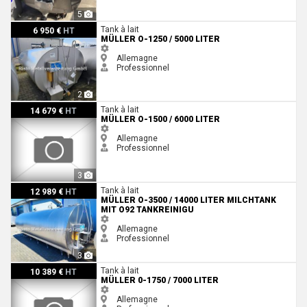
5
Müller O-1250 / 5000 Liter
Tank à lait
6 950 €
HT
MÜLLER O-1250 / 5000 LITER
Allemagne
Professionnel
2
Müller O-1500 / 6000 Liter
Tank à lait
14 679 €
HT
MÜLLER O-1500 / 6000 LITER
Allemagne
Professionnel
3
Müller O-3500 / 14000 Liter Milchtank mit O92 Tankreinigu
Tank à lait
12 989 €
HT
MÜLLER O-3500 / 14000 LITER MILCHTANK
MIT O92 TANKREINIGU
Allemagne
Professionnel
3
Müller 0-1750 / 7000 Liter
Tank à lait
10 389 €
HT
MÜLLER 0-1750 / 7000 LITER
Allemagne