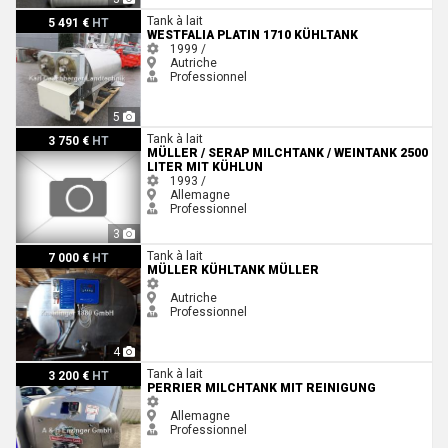
Westfalia Platin 1710 Kühltank
Tank à lait
5 491 €
HT
WESTFALIA PLATIN 1710 KÜHLTANK
1999 /
Autriche
Professionnel
5
Müller / Serap Milchtank / Weintank 2500 Liter mit Kühlun
Tank à lait
3 750 €
HT
MÜLLER / SERAP MILCHTANK / WEINTANK 2500
LITER MIT KÜHLUN
1993 /
Allemagne
Professionnel
3
Müller Kühltank Müller
Tank à lait
7 000 €
HT
MÜLLER KÜHLTANK MÜLLER
Autriche
Professionnel
4
perrier Milchtank mit Reinigung
Tank à lait
3 200 €
HT
PERRIER MILCHTANK MIT REINIGUNG
Allemagne
Professionnel