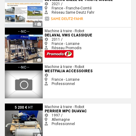
2021 /
France - Franche-Comté
Réseau Same Deutz Fahr
4
Delaval VMS Classique
Machine à traire - Robot
--NC--
DELAVAL VMS CLASSIQUE
2011 /
France - Lorraine
Réseau Promodis
1
Westfalia ACCESSOIRES
Machine à traire - Robot
--NC--
WESTFALIA ACCESSOIRES
France - Lorraine
Professionnel
perrier MPC DUAVAC
Machine à traire - Robot
5 200 €
HT
PERRIER MPC DUAVAC
1997 /
Allemagne
Professionnel
3