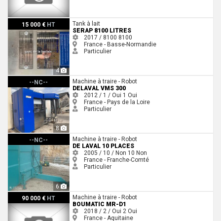
Serap 8100 litres
Tank à lait
15 000 €
HT
SERAP 8100 LITRES
2017 / 8100
8100
France - Basse-Normandie
Particulier
4
Delaval VMS 300
Machine à traire - Robot
--NC--
DELAVAL VMS 300
2012 / 1 / Oui
1
Oui
France - Pays de la Loire
Particulier
8
De Laval 10 places
Machine à traire - Robot
--NC--
DE LAVAL 10 PLACES
2005 / 10 / Non
10
Non
France - Franche-Comté
Particulier
6
Boumatic Mr-D1
Machine à traire - Robot
90 000 €
HT
BOUMATIC MR-D1
2018 / 2 / Oui
2
Oui
France - Aquitaine