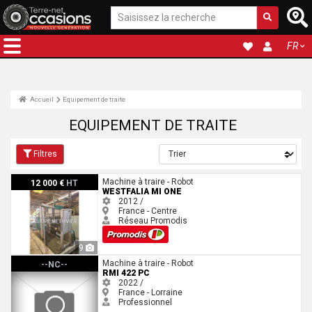
FR
Accueil
Equipement de traite
EQUIPEMENT DE TRAITE
Filtres
Westfalia MI One
Machine à traire - Robot
12 000 €
HT
WESTFALIA MI ONE
2012 /
France - Centre
Réseau Promodis
9
RMI 422 PC
Machine à traire - Robot
--NC--
RMI 422 PC
2022 /
France - Lorraine
Professionnel