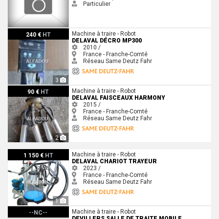
Particulier
Delaval décro MP300
Machine à traire - Robot
240 €
HT
DELAVAL DÉCRO MP300
2010 /
France - Franche-Comté
Réseau Same Deutz Fahr
3
Delaval FAISCEAUX HARMONY
Machine à traire - Robot
90 €
HT
DELAVAL FAISCEAUX HARMONY
2015 /
France - Franche-Comté
Réseau Same Deutz Fahr
2
Delaval chariot trayeur
Machine à traire - Robot
1 150 €
HT
DELAVAL CHARIOT TRAYEUR
2023 /
France - Franche-Comté
Réseau Same Deutz Fahr
1
Devillers salle de traite mobile
Machine à traire - Robot
--NC--
DEVILLERS SALLE DE TRAITE MOBILE