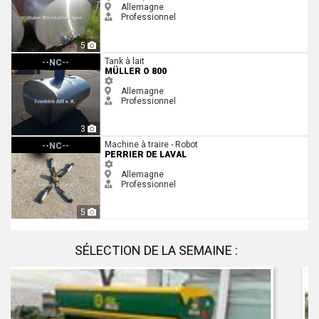
Allemagne
Professionnel
5
Müller O 800
Tank à lait
--NC--
MÜLLER O 800
Allemagne
Professionnel
3
perrier De Laval
Machine à traire - Robot
--NC--
PERRIER DE LAVAL
Allemagne
Professionnel
5
SÉLECTION DE LA SEMAINE :