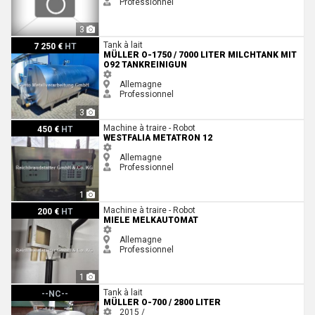
Professionnel
3
Müller O-1750 / 7000 Liter Milchtank mit O92 Tankreinigun
Tank à lait
7 250 €
HT
MÜLLER O-1750 / 7000 LITER MILCHTANK MIT
O92 TANKREINIGUN
Allemagne
Professionnel
3
Westfalia Metatron 12
Machine à traire - Robot
450 €
HT
WESTFALIA METATRON 12
Allemagne
Professionnel
1
Miele Melkautomat
Machine à traire - Robot
200 €
HT
MIELE MELKAUTOMAT
Allemagne
Professionnel
1
Müller O-700 / 2800 Liter
Tank à lait
--NC--
MÜLLER O-700 / 2800 LITER
2015 /