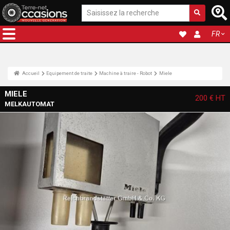
FR
Accueil
Equipement de traite
Machine à traire - Robot
Miele
MIELE
200 €
HT
MELKAUTOMAT