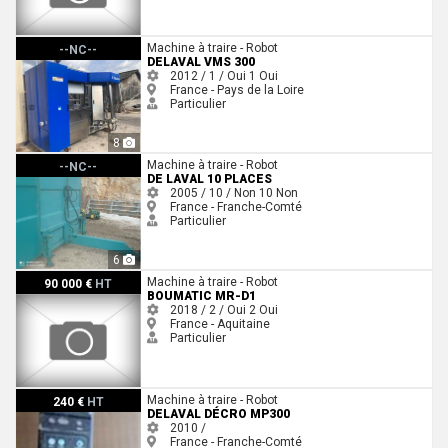
Delaval VMS 300
Machine à traire - Robot
--NC--
DELAVAL VMS 300
2012 / 1 / Oui
1
Oui
France - Pays de la Loire
Particulier
8
De Laval 10 places
Machine à traire - Robot
--NC--
DE LAVAL 10 PLACES
2005 / 10 / Non
10
Non
France - Franche-Comté
Particulier
6
Boumatic Mr-D1
Machine à traire - Robot
90 000 €
HT
BOUMATIC MR-D1
2018 / 2 / Oui
2
Oui
France - Aquitaine
Particulier
Delaval décro MP300
Machine à traire - Robot
240 €
HT
DELAVAL DÉCRO MP300
2010 /
France - Franche-Comté