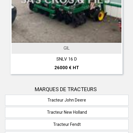
GIL
JOHN D
NLV 16 D
T 560 Hil
000 € HT
297000
MARQUES DE TRACTEURS
Tracteur John Deere
Tracteur New Holland
Tracteur Fendt