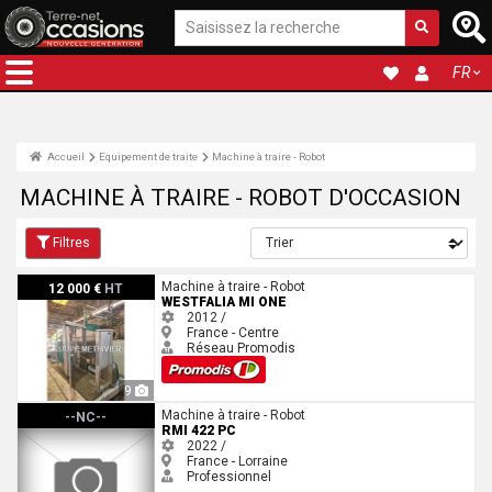
FR
Accueil
Equipement de traite
Machine à traire - Robot
MACHINE À TRAIRE - ROBOT D'OCCASION
Filtres
Westfalia MI One
Machine à traire - Robot
12 000 €
HT
WESTFALIA MI ONE
2012 /
France - Centre
Réseau Promodis
9
RMI 422 PC
Machine à traire - Robot
--NC--
RMI 422 PC
2022 /
France - Lorraine
Professionnel