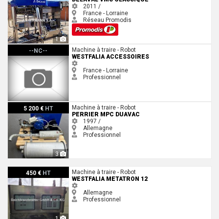
2011 /
France - Lorraine
Réseau Promodis
1
Westfalia ACCESSOIRES
Machine à traire - Robot
--NC--
WESTFALIA ACCESSOIRES
France - Lorraine
Professionnel
perrier MPC DUAVAC
Machine à traire - Robot
5 200 €
HT
PERRIER MPC DUAVAC
1997 /
Allemagne
Professionnel
3
Westfalia Metatron 12
Machine à traire - Robot
450 €
HT
WESTFALIA METATRON 12
Allemagne
Professionnel
1