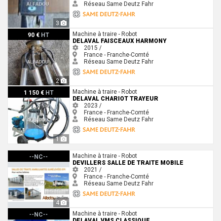
Réseau Same Deutz Fahr
3
Delaval FAISCEAUX HARMONY
Machine à traire - Robot
90 €
HT
DELAVAL FAISCEAUX HARMONY
2015 /
France - Franche-Comté
Réseau Same Deutz Fahr
2
Delaval chariot trayeur
Machine à traire - Robot
1 150 €
HT
DELAVAL CHARIOT TRAYEUR
2023 /
France - Franche-Comté
Réseau Same Deutz Fahr
1
Devillers salle de traite mobile
Machine à traire - Robot
--NC--
DEVILLERS SALLE DE TRAITE MOBILE
2021 /
France - Franche-Comté
Réseau Same Deutz Fahr
4
Delaval VMS Classique
Machine à traire - Robot
--NC--
DELAVAL VMS CLASSIQUE