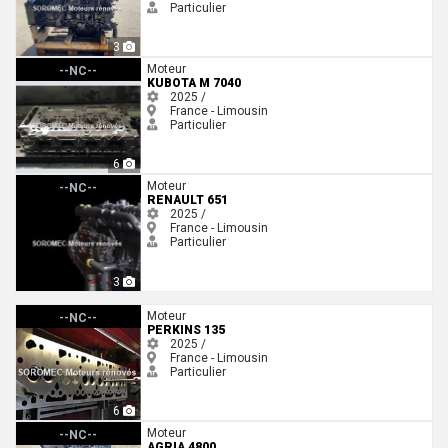
Particulier
3
Kubota M 7040
Moteur
--NC--
KUBOTA M 7040
2025 /
France - Limousin
Particulier
6
Renault 651
Moteur
--NC--
RENAULT 651
2025 /
France - Limousin
Particulier
3
Perkins 135
Moteur
--NC--
PERKINS 135
2025 /
France - Limousin
Particulier
6
Agria 4800
Moteur
--NC--
AGRIA 4800