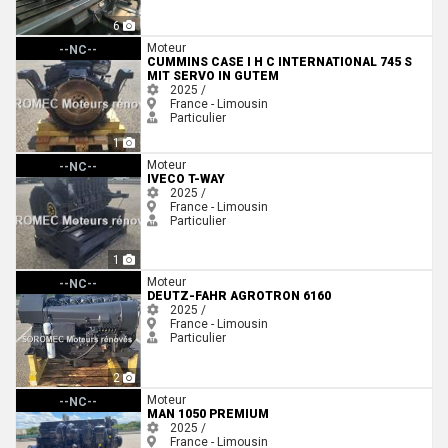
6
Cummins Case I H C International 745 S mit Servo in gutem
Moteur
--NC--
CUMMINS CASE I H C INTERNATIONAL 745 S
MIT SERVO IN GUTEM
2025 /
France - Limousin
Particulier
1
Iveco T-WAY
Moteur
--NC--
IVECO T-WAY
2025 /
France - Limousin
Particulier
1
Deutz-Fahr Agrotron 6160
Moteur
--NC--
DEUTZ-FAHR AGROTRON 6160
2025 /
France - Limousin
Particulier
2
Man 1050 PREMIUM
Moteur
--NC--
MAN 1050 PREMIUM
2025 /
France - Limousin