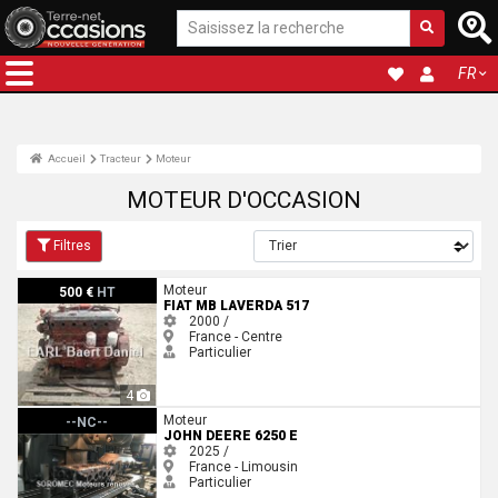
FR
Accueil
Tracteur
Moteur
MOTEUR D'OCCASION
Filtres
Fiat MB Laverda 517
Moteur
500 €
HT
FIAT MB LAVERDA 517
2000 /
France - Centre
Particulier
4
John Deere 6250 E
Moteur
--NC--
JOHN DEERE 6250 E
2025 /
France - Limousin
Particulier