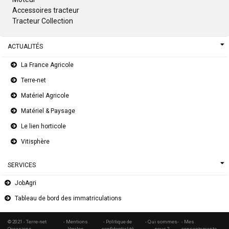
Accessoires tracteur
Tracteur Collection
ACTUALITÉS
La France Agricole
Terre-net
Matériel Agricole
Matériel & Paysage
Le lien horticole
Vitisphère
SERVICES
JobAgri
Tableau de bord des immatriculations
© 2021 - Terre-net
- Mentions
- Politique de
- Qui sommes-
- Mes
Occasions
légales
confidentialité
nous ?
consentements