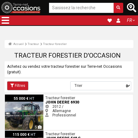
FR
Accueil
Tracteur
Tracteur forestier
TRACTEUR FORESTIER D'OCCASION
Achetez ou vendez votre tracteur forestier sur Terre-net Occasions
(gratuit).
Filtres
John Deere 6930
Tracteur forestier
55 000 €
HT
JOHN DEERE 6930
2012 /
Allemagne
Professionnel
5
John Deere 548 G
Tracteur forestier
115 000 €
HT