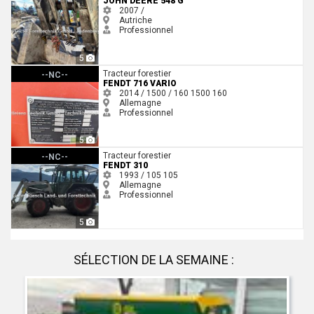
JOHN DEERE 548 G
2007 /
Autriche
Professionnel
5
Fendt 716 Vario
Tracteur forestier
--NC--
FENDT 716 VARIO
2014 / 1500 / 160
1500
160
Allemagne
Professionnel
5
Fendt 310
Tracteur forestier
--NC--
FENDT 310
1993 / 105
105
Allemagne
Professionnel
5
SÉLECTION DE LA SEMAINE :