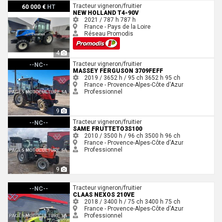
New Holland T4-90V
Tracteur vigneron/fruitier
60 000 €
HT
NEW HOLLAND T4-90V
2021 / 787 h
787 h
France - Pays de la Loire
Réseau Promodis
4
Massey Ferguson 3709FEFF
Tracteur vigneron/fruitier
--NC--
MASSEY FERGUSON 3709FEFF
2019 / 3652 h / 95 ch
3652 h
95 ch
France - Provence-Alpes-Côte d'Azur
Professionnel
9
Same FRUTTETO3S100
Tracteur vigneron/fruitier
--NC--
SAME FRUTTETO3S100
2010 / 3500 h / 96 ch
3500 h
96 ch
France - Provence-Alpes-Côte d'Azur
Professionnel
9
Claas NEXOS 210VE
Tracteur vigneron/fruitier
--NC--
CLAAS NEXOS 210VE
2018 / 3400 h / 75 ch
3400 h
75 ch
France - Provence-Alpes-Côte d'Azur
Professionnel