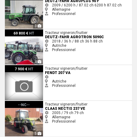
DEUTZ-FAHR AGROPLUS 90 F
2009 / 6200 h / 87.02 ch
6200 h
87.02 ch
Allemagne
Professionnel
3
Deutz-Fahr Agrotron 5090C
Tracteur vigneron/fruitier
69 800 €
HT
DEUTZ-FAHR AGROTRON 5090C
2018 / 36 h / 88 ch
36 h
88 ch
Autriche
Professionnel
4
Fendt 207 VA
Tracteur vigneron/fruitier
7 900 €
HT
FENDT 207 VA
Autriche
Professionnel
Claas NECTIS 237 VE
Tracteur vigneron/fruitier
--NC--
CLAAS NECTIS 237 VE
2005 / 79 ch
79 ch
Allemagne
Professionnel
5