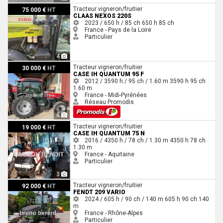
Claas NEXOS 220S
Tracteur vigneron/fruitier
75 000 €
HT
CLAAS NEXOS 220S
2023 / 650 h / 85 ch
650 h
85 ch
France - Pays de la Loire
Particulier
4
Case IH Quantum 95 F
Tracteur vigneron/fruitier
30 000 €
HT
CASE IH QUANTUM 95 F
2012 / 3590 h / 95 ch / 1.60 m
3590 h
95 ch
1.60 m
France - Midi-Pyrénées
Réseau Promodis
8
Case IH Quantum 75 N
Tracteur vigneron/fruitier
19 000 €
HT
CASE IH QUANTUM 75 N
2016 / 4350 h / 78 ch / 1.30 m
4350 h
78 ch
1.30 m
France - Aquitaine
Particulier
3
Fendt 209 VARIO
Tracteur vigneron/fruitier
92 000 €
HT
FENDT 209 VARIO
2024 / 605 h / 90 ch / 140 m
605 h
90 ch
140
m
France - Rhône-Alpes
Particulier