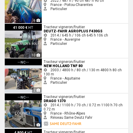
2022 / 487 h / 90 ch
487 h
90 ch
France - Poitou-Charentes
Particulier
6
Deutz-Fahr AGROPLUS F430GS
Tracteur vigneron/fruitier
41 000 €
HT
DEUTZ-FAHR AGROPLUS F430GS
2014 / 645 h / 106 ch
645 h
106 ch
France - Auvergne
Particulier
10
New Holland TNF 80
Tracteur vigneron/fruitier
--NC--
NEW HOLLAND TNF 80
2003 / 4800 h / 80 ch / 130 m
4800 h
80 ch
130 m
France - Aquitaine
Particulier
2
Drago 1370
Tracteur vigneron/fruitier
--NC--
DRAGO 1370
2014 / 1100 h / 70 ch / 0.72 m
1100 h
70 ch
0.72 m
France - Rhône-Alpes
Réseau Same Deutz Fahr
1
New Holland T4 - 110 N
Tracteur vigneron/fruitier
4 800 €
HT