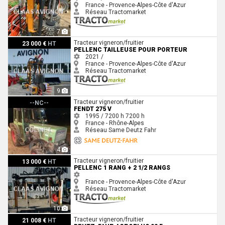
France - Provence-Alpes-Côte d'Azur
Réseau Tractomarket
7
Pellenc TAILLEUSE POUR PORTEUR
Tracteur vigneron/fruitier
23 000 €
HT
PELLENC TAILLEUSE POUR PORTEUR
2021 /
France - Provence-Alpes-Côte d'Azur
Réseau Tractomarket
9
Fendt 275 V
Tracteur vigneron/fruitier
--NC--
FENDT 275 V
1995 / 7200 h
7200 h
France - Rhône-Alpes
Réseau Same Deutz Fahr
4
Pellenc 1 RANG + 2 1/2 RANGS
Tracteur vigneron/fruitier
13 000 €
HT
PELLENC 1 RANG + 2 1/2 RANGS
France - Provence-Alpes-Côte d'Azur
Réseau Tractomarket
10
Deutz-Fahr AGROPLUS 90 F
Tracteur vigneron/fruitier
21 008 €
HT