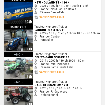
NEW HOLLAND T4 - 110 N
2021 / 1300 h / 110 ch
1300 h
110 ch
France - Nord-Pas- de-Calais
Réseau Deutz-Fahr
10
Landini REX 3-070 F
Tracteur vigneron/fruitier
35 000 €
HT
LANDINI REX 3-070 F
2024 / 10 h / 75 ch / 1.37 m
10 h
75 ch
1.37 m
France - Centre
Particulier
3
Deutz-Fahr 5080 DF GS
Tracteur vigneron/fruitier
--NC--
DEUTZ-FAHR 5080 DF GS
2017 / 2000 h / 80 ch
2000 h
80 ch
France - Midi-Pyrénées
Réseau Same Deutz Fahr
5
Case IH QUANTUM 120F
Tracteur vigneron/fruitier
--NC--
CASE IH QUANTUM 120F
2023 / 20 h / 120 ch
20 h
120 ch
France - Rhône-Alpes
Professionnel
9