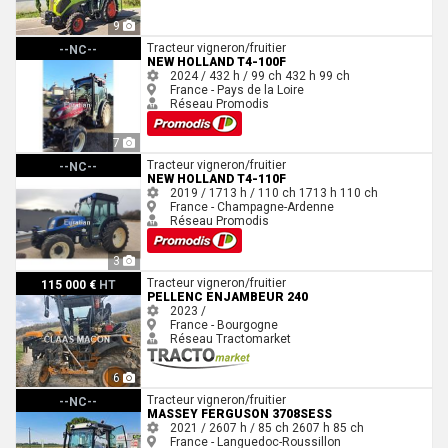
9
New Holland T4-100F
Tracteur vigneron/fruitier
--NC--
NEW HOLLAND T4-100F
2024 / 432 h / 99 ch
432 h
99 ch
France - Pays de la Loire
Réseau Promodis
7
New Holland T4-110F
Tracteur vigneron/fruitier
--NC--
NEW HOLLAND T4-110F
2019 / 1713 h / 110 ch
1713 h
110 ch
France - Champagne-Ardenne
Réseau Promodis
3
Pellenc ENJAMBEUR 240
Tracteur vigneron/fruitier
115 000 €
HT
PELLENC ENJAMBEUR 240
2023 /
France - Bourgogne
Réseau Tractomarket
6
Massey Ferguson 3708SESS
Tracteur vigneron/fruitier
--NC--
MASSEY FERGUSON 3708SESS
2021 / 2607 h / 85 ch
2607 h
85 ch
France - Languedoc-Roussillon