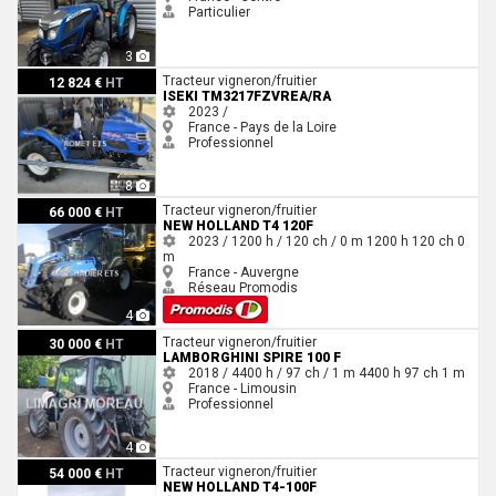
Particulier
3
Iseki TM3217FZVREA/RA
Tracteur vigneron/fruitier
12 824 €
HT
ISEKI TM3217FZVREA/RA
2023 /
France - Pays de la Loire
Professionnel
8
New Holland T4 120F
Tracteur vigneron/fruitier
66 000 €
HT
NEW HOLLAND T4 120F
2023 / 1200 h / 120 ch / 0 m
1200 h
120 ch
0
m
France - Auvergne
Réseau Promodis
4
Lamborghini SPIRE 100 F
Tracteur vigneron/fruitier
30 000 €
HT
LAMBORGHINI SPIRE 100 F
2018 / 4400 h / 97 ch / 1 m
4400 h
97 ch
1 m
France - Limousin
Professionnel
4
New Holland T4-100F
Tracteur vigneron/fruitier
54 000 €
HT
NEW HOLLAND T4-100F