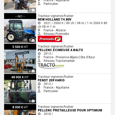
France - Aquitaine
Particulier
2
New Holland T4.80V
Tracteur vigneron/fruitier
--NC--
NEW HOLLAND T4.80V
2021 / 2060 h / 80 ch / 08 m / 1 m
2060 h
80
ch
08 m
1 m
France - Alsace
Réseau Promodis
7
Pellenc ECIMEUSE A BALTS
Tracteur vigneron/fruitier
5 500 €
HT
PELLENC ECIMEUSE A BALTS
2013 /
France - Provence-Alpes-Côte d'Azur
Réseau Tractomarket
6
Fendt 209 VARIO
Tracteur vigneron/fruitier
48 000 €
HT
FENDT 209 VARIO
2013 /
France - Aquitaine
Particulier
8
Pellenc PRETAILLEUSE POUR OPTIMUM
Tracteur vigneron/fruitier
8 000 €
HT
PELLENC PRETAILLEUSE POUR OPTIMUM
2018 /