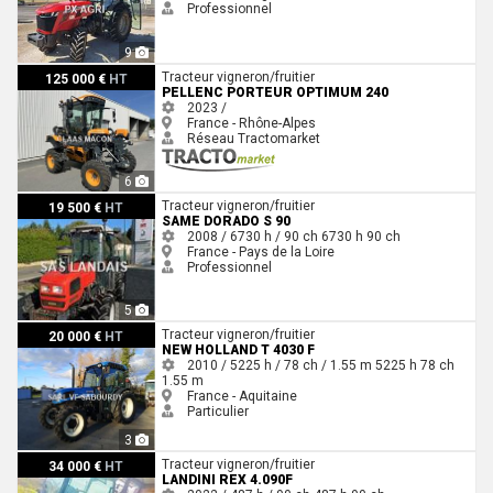
Professionnel
9
Pellenc PORTEUR OPTIMUM 240
Tracteur vigneron/fruitier
125 000 €
HT
PELLENC PORTEUR OPTIMUM 240
2023 /
France - Rhône-Alpes
Réseau Tractomarket
6
Same DORADO s 90
Tracteur vigneron/fruitier
19 500 €
HT
SAME DORADO S 90
2008 / 6730 h / 90 ch
6730 h
90 ch
France - Pays de la Loire
Professionnel
5
New Holland T 4030 F
Tracteur vigneron/fruitier
20 000 €
HT
NEW HOLLAND T 4030 F
2010 / 5225 h / 78 ch / 1.55 m
5225 h
78 ch
1.55 m
France - Aquitaine
Particulier
3
Landini REX 4.090F
Tracteur vigneron/fruitier
34 000 €
HT
LANDINI REX 4.090F