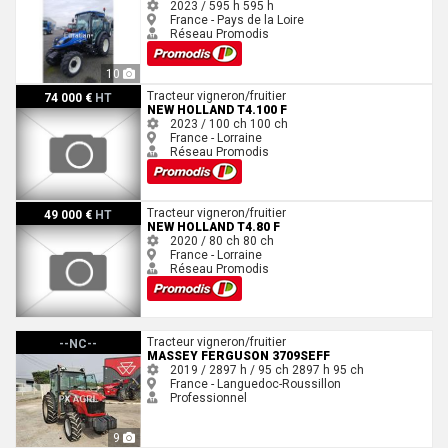
2023 / 595 h
595 h
France - Pays de la Loire
Réseau Promodis
10
New Holland T4.100 F
Tracteur vigneron/fruitier
74 000 €
HT
NEW HOLLAND T4.100 F
2023 / 100 ch
100 ch
France - Lorraine
Réseau Promodis
New Holland T4.80 F
Tracteur vigneron/fruitier
49 000 €
HT
NEW HOLLAND T4.80 F
2020 / 80 ch
80 ch
France - Lorraine
Réseau Promodis
Massey Ferguson 3709SEFF
Tracteur vigneron/fruitier
--NC--
MASSEY FERGUSON 3709SEFF
2019 / 2897 h / 95 ch
2897 h
95 ch
France - Languedoc-Roussillon
Professionnel
9