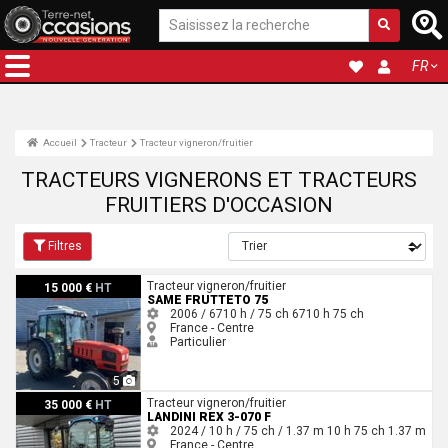
FR
Accueil
Tracteur
Tracteur vigneron/fruitier
TRACTEURS VIGNERONS ET TRACTEURS
FRUITIERS D'OCCASION
Filtres
Same FRUTTETO 75
Tracteur vigneron/fruitier
15 000 €
HT
SAME FRUTTETO 75
2006 / 6710 h / 75 ch
6710 h
75 ch
France - Centre
Particulier
5
Landini rex 3-070 F
Tracteur vigneron/fruitier
35 000 €
HT
LANDINI REX 3-070 F
2024 / 10 h / 75 ch / 1.37 m
10 h
75 ch
1.37 m
France - Centre