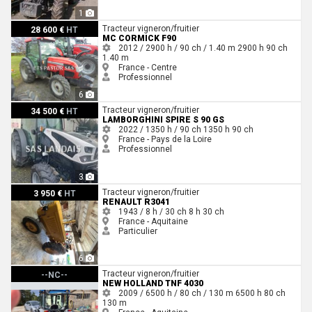
1
Mc Cormick F90
Tracteur vigneron/fruitier
28 600 €
HT
MC CORMICK F90
2012 / 2900 h / 90 ch / 1.40 m
2900 h
90 ch
1.40 m
France - Centre
Professionnel
6
Lamborghini Spire S 90 gs
Tracteur vigneron/fruitier
34 500 €
HT
LAMBORGHINI SPIRE S 90 GS
2022 / 1350 h / 90 ch
1350 h
90 ch
France - Pays de la Loire
Professionnel
3
Renault R3041
Tracteur vigneron/fruitier
3 950 €
HT
RENAULT R3041
1943 / 8 h / 30 ch
8 h
30 ch
France - Aquitaine
Particulier
6
New Holland TNF 4030
Tracteur vigneron/fruitier
--NC--
NEW HOLLAND TNF 4030
2009 / 6500 h / 80 ch / 130 m
6500 h
80 ch
130 m