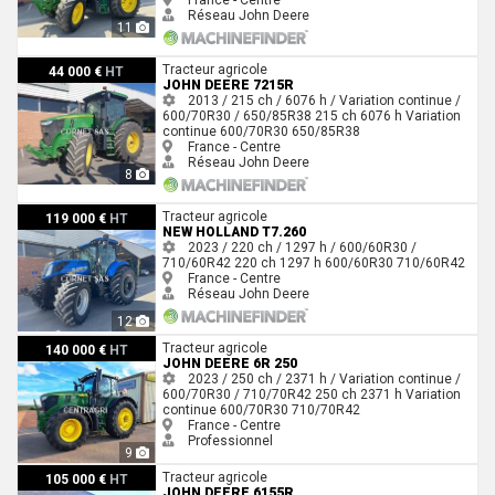
Réseau John Deere
11
John Deere 7215R
Tracteur agricole
44 000 €
HT
JOHN DEERE 7215R
2013 / 215 ch / 6076 h / Variation continue /
600/70R30 / 650/85R38
215 ch
6076 h
Variation
continue
600/70R30
650/85R38
France - Centre
Réseau John Deere
8
New Holland T7.260
Tracteur agricole
119 000 €
HT
NEW HOLLAND T7.260
2023 / 220 ch / 1297 h / 600/60R30 /
710/60R42
220 ch
1297 h
600/60R30
710/60R42
France - Centre
Réseau John Deere
12
John Deere 6R 250
Tracteur agricole
140 000 €
HT
JOHN DEERE 6R 250
2023 / 250 ch / 2371 h / Variation continue /
600/70R30 / 710/70R42
250 ch
2371 h
Variation
continue
600/70R30
710/70R42
France - Centre
Professionnel
9
John Deere 6155R
Tracteur agricole
105 000 €
HT
JOHN DEERE 6155R