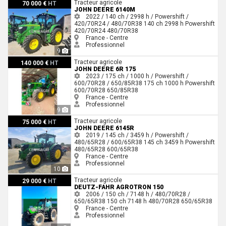
John Deere 6140M
Tracteur agricole
70 000 €
HT
JOHN DEERE 6140M
2022 / 140 ch / 2998 h / Powershift /
420/70R24 / 480/70R38
140 ch
2998 h
Powershift
420/70R24
480/70R38
France - Centre
Professionnel
9
John Deere 6R 175
Tracteur agricole
140 000 €
HT
JOHN DEERE 6R 175
2023 / 175 ch / 1000 h / Powershift /
600/70R28 / 650/85R38
175 ch
1000 h
Powershift
600/70R28
650/85R38
France - Centre
Professionnel
9
John Deere 6145R
Tracteur agricole
75 000 €
HT
JOHN DEERE 6145R
2019 / 145 ch / 3459 h / Powershift /
480/65R28 / 600/65R38
145 ch
3459 h
Powershift
480/65R28
600/65R38
France - Centre
Professionnel
10
Deutz-Fahr AGROTRON 150
Tracteur agricole
29 000 €
HT
DEUTZ-FAHR AGROTRON 150
2006 / 150 ch / 7148 h / 480/70R28 /
650/65R38
150 ch
7148 h
480/70R28
650/65R38
France - Centre
Professionnel