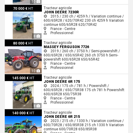
10
John Deere 7230R
Tracteur agricole
70 000 €
HT
JOHN DEERE 7230R
2015 / 230 ch / 4259 h / Variation continue /
600/65R28 / 620/70R42
230 ch
4259 h
Variation
continue
600/65R28
620/70R42
France - Centre
Professionnel
8
Massey Ferguson 7726
Tracteur agricole
80 000 €
HT
MASSEY FERGUSON 7726
2019 / 260 ch / 3750 h / Semi-powershift /
600/65R28 / 650/65R42
260 ch
3750 h
Semi-
powershift
600/65R28
650/65R42
France - Centre
Professionnel
10
John Deere 6R 175
Tracteur agricole
145 000 €
HT
JOHN DEERE 6R 175
2024 / 175 ch / 781 h / Powershift /
600/65R28 / 650/75R38
175 ch
781 h
Powershift
600/65R28
650/75R38
France - Centre
Professionnel
8
John Deere 6R 215
Tracteur agricole
140 000 €
HT
JOHN DEERE 6R 215
2023 / 215 ch / 1330 h / Variation continue /
600/70R28 / 650/85R38
215 ch
1330 h
Variation
continue
600/70R28
650/85R38