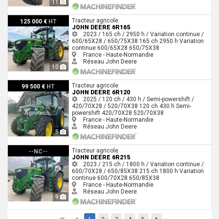
11
John Deere 6R165
Tracteur agricole
125 000 €
HT
JOHN DEERE 6R165
2023 / 165 ch / 2950 h / Variation continue /
600/65X28 / 650/75X38
165 ch
2950 h
Variation
continue
600/65X28
650/75X38
France - Haute-Normandie
Réseau John Deere
10
John Deere 6R120
Tracteur agricole
99 500 €
HT
JOHN DEERE 6R120
2025 / 120 ch / 430 h / Semi-powershift /
420/70X28 / 520/70X38
120 ch
430 h
Semi-
powershift
420/70X28
520/70X38
France - Haute-Normandie
Réseau John Deere
5
John Deere 6R215
Tracteur agricole
--NC--
JOHN DEERE 6R215
2023 / 215 ch / 1800 h / Variation continue /
600/70X28 / 650/85X38
215 ch
1800 h
Variation
continue
600/70X28
650/85X38
France - Haute-Normandie
Réseau John Deere
9