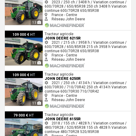
2023 / 250 ch / 3408 h / Variation continue /
600/70R28 / 650/85R38
250 ch
3408 h
Variation
continue
600/70R28
650/85R38
France - Centre
Réseau John Deere
13
John Deere 6215R
Tracteur agricole
109 000 €
HT
JOHN DEERE 6215R
2021 / 215 ch / 3958 h / Variation continue /
600/70R28 / 650/85R38
215 ch
3958 h
Variation
continue
600/70R28
650/85R38
France - Centre
Réseau John Deere
11
John Deere 6250R
Tracteur agricole
109 000 €
HT
JOHN DEERE 6250R
2021 / 250 ch / 4134 h / Variation continue /
600/70R30 / 710/70R42
250 ch
4134 h
Variation
continue
600/70R30
710/70R42
France - Centre
Réseau John Deere
11
John Deere 6155R
Tracteur agricole
79 000 €
HT
JOHN DEERE 6155R
2018 / 155 ch / 4828 h / Variation continue /
480/70R28 / 520/85R38
155 ch
4828 h
Variation
continue
480/70R28
520/85R38
France - Centre