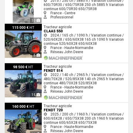
2015 / 250 ch / 5885 h / Variation continue /
600/70R30 / 650/75R38
250 ch
5885 h
Variation
continue
600/70R30
650/75R38
France - Centre
Professionnel
10
Claas 550
Tracteur agricole
115 000 €
HT
CLAAS 550
2024 / 165 ch / 1090 h / Variation continue /
520/60X28 / 650/60X38
165 ch
1090 h
Variation
continue
520/60X28
650/60X38
France - Haute-Normandie
Réseau John Deere
6
Fendt 514
Tracteur agricole
98 500 €
HT
FENDT 514
2022 / 140 ch / 2965 h / Variation continue /
480/70X28 / 520/85X38
140 ch
2965 h
Variation
continue
480/70X28
520/85X38
France - Haute-Normandie
Réseau John Deere
11
Fendt 720
Tracteur agricole
160 000 €
HT
FENDT 720
2025 / 200 ch / 1960 h / Variation continue /
600/65X28 / 650/75X38
200 ch
1960 h
Variation
continue
600/65X28
650/75X38
France - Haute-Normandie
Réseau John Deere