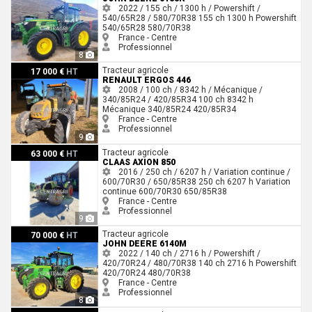
2022 / 155 ch / 1300 h / Powershift /
540/65R28 / 580/70R38
155 ch
1300 h
Powershift
540/65R28
580/70R38
France - Centre
Professionnel
8
Renault ERGOS 446
Tracteur agricole
17 000 €
HT
RENAULT ERGOS 446
2008 / 100 ch / 8342 h / Mécanique /
340/85R24 / 420/85R34
100 ch
8342 h
Mécanique
340/85R24
420/85R34
France - Centre
Professionnel
9
Claas AXION 850
Tracteur agricole
63 000 €
HT
CLAAS AXION 850
2016 / 250 ch / 6207 h / Variation continue /
600/70R30 / 650/85R38
250 ch
6207 h
Variation
continue
600/70R30
650/85R38
France - Centre
Professionnel
9
John Deere 6140M
Tracteur agricole
70 000 €
HT
JOHN DEERE 6140M
2022 / 140 ch / 2716 h / Powershift /
420/70R24 / 480/70R38
140 ch
2716 h
Powershift
420/70R24
480/70R38
France - Centre
Professionnel
8