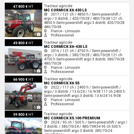
Mc Cormick x6.430 ls
Tracteur agricole
47 800 €
HT
MC CORMICK X6.430 LS
2017 / 121 ch / 4850 h / Semi-powershift /
argo / 3 distrib. / 420/70r28 / 480/70r38
121 ch
4850 h
Semi-powershift
argo
3 distrib.
420/70r28
480/70r38
France - Limousin
4
Professionnel
Mc Cormick x6-430 ls
Tracteur agricole
49 800 €
HT
MC CORMICK X6-430 LS
2016 / 121 ch / 4750 h / Semi-powershift /
argo / 3 distrib. / 380/70r28 / 480/70r28
121 ch
4750 h
Semi-powershift
argo
3 distrib.
380/70r28
480/70r28
France - Limousin
5
Professionnel
Mc Cormick x6.55
Tracteur agricole
66 900 €
HT
MC CORMICK X6.55
2022 / 117 ch / 2400 h / Semi-powershift /
argo / 3 distrib. / 13.6r24 / 16.9r38
117 ch
2400 h
Semi-powershift
argo
3 distrib.
13.6r24
16.9r38
France - Limousin
Professionnel
5
Mc Cormick x5.100 premium
Tracteur agricole
59 800 €
HT
MC CORMICK X5.100 PREMIUM
2024 / 95 ch / 500 h / Semi-powershift / argo /
3 distrib. / 380/70r24 / 480/70R34
95 ch
500 h
Semi-powershift
argo
3 distrib.
380/70r24