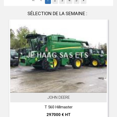
First
Previous
Previous
1
2
3
4
5
SÉLECTION DE LA SEMAINE :
JOHN DEERE
T 560 Hillmaster
297000 € HT