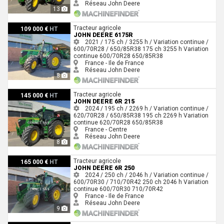
Réseau John Deere
13
John Deere 6175R
Tracteur agricole
109 000 €
HT
JOHN DEERE 6175R
2021 / 175 ch / 3255 h / Variation continue /
600/70R28 / 650/85R38
175 ch
3255 h
Variation
continue
600/70R28
650/85R38
France - Ile de France
Réseau John Deere
8
John Deere 6R 215
Tracteur agricole
145 000 €
HT
JOHN DEERE 6R 215
2024 / 195 ch / 2269 h / Variation continue /
620/70R28 / 650/85R38
195 ch
2269 h
Variation
continue
620/70R28
650/85R38
France - Centre
Réseau John Deere
8
John Deere 6R 250
Tracteur agricole
165 000 €
HT
JOHN DEERE 6R 250
2024 / 250 ch / 2046 h / Variation continue /
600/70R30 / 710/70R42
250 ch
2046 h
Variation
continue
600/70R30
710/70R42
France - Ile de France
Réseau John Deere
9