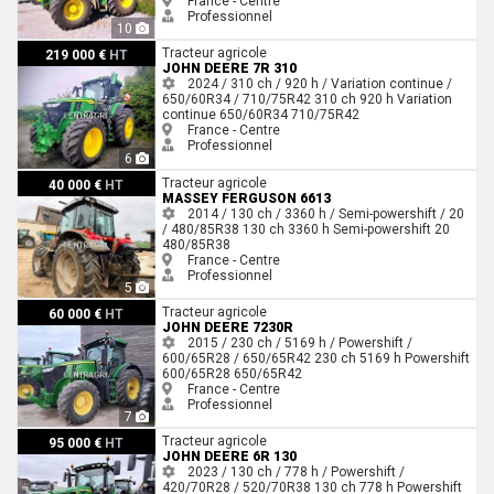
France - Centre
Professionnel
10
John Deere 7R 310
Tracteur agricole
219 000 €
HT
JOHN DEERE 7R 310
2024 / 310 ch / 920 h / Variation continue /
650/60R34 / 710/75R42
310 ch
920 h
Variation
continue
650/60R34
710/75R42
France - Centre
Professionnel
6
Massey Ferguson 6613
Tracteur agricole
40 000 €
HT
MASSEY FERGUSON 6613
2014 / 130 ch / 3360 h / Semi-powershift / 20
/ 480/85R38
130 ch
3360 h
Semi-powershift
20
480/85R38
France - Centre
Professionnel
5
John Deere 7230R
Tracteur agricole
60 000 €
HT
JOHN DEERE 7230R
2015 / 230 ch / 5169 h / Powershift /
600/65R28 / 650/65R42
230 ch
5169 h
Powershift
600/65R28
650/65R42
France - Centre
Professionnel
7
John Deere 6R 130
Tracteur agricole
95 000 €
HT
JOHN DEERE 6R 130
2023 / 130 ch / 778 h / Powershift /
420/70R28 / 520/70R38
130 ch
778 h
Powershift