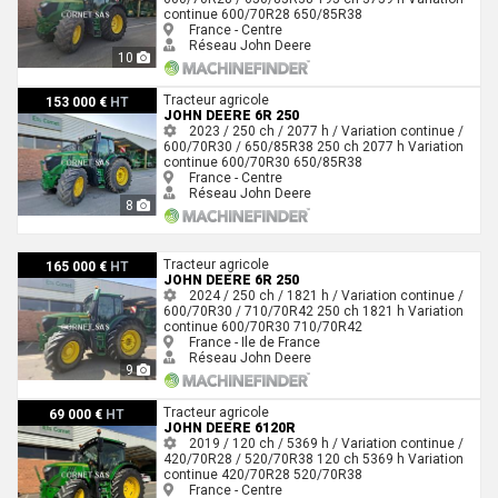
continue
600/70R28
650/85R38
France - Centre
Réseau John Deere
10
John Deere 6R 250
Tracteur agricole
153 000 €
HT
JOHN DEERE 6R 250
2023 / 250 ch / 2077 h / Variation continue /
600/70R30 / 650/85R38
250 ch
2077 h
Variation
continue
600/70R30
650/85R38
France - Centre
Réseau John Deere
8
John Deere 6R 250
Tracteur agricole
165 000 €
HT
JOHN DEERE 6R 250
2024 / 250 ch / 1821 h / Variation continue /
600/70R30 / 710/70R42
250 ch
1821 h
Variation
continue
600/70R30
710/70R42
France - Ile de France
Réseau John Deere
9
John Deere 6120R
Tracteur agricole
69 000 €
HT
JOHN DEERE 6120R
2019 / 120 ch / 5369 h / Variation continue /
420/70R28 / 520/70R38
120 ch
5369 h
Variation
continue
420/70R28
520/70R38
France - Centre