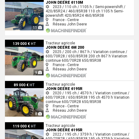
JOHN DEERE 6110M
2023 / 110 ch / 1105 h / Semi-powershift /
420/85R24 / 460/85R38
110 ch
1105 h
Semi-
powershift
420/85R24
460/85R38
France - Centre
Réseau John Deere
11
John Deere 6M 200
Tracteur agricole
139 000 €
HT
JOHN DEERE 6M 200
2025 / 200 ch / 867 h / Variation continue /
600/70R28 / 650/85R38
200 ch
867 h
Variation
continue
600/70R28
650/85R38
France - Centre
Réseau John Deere
9
John Deere 6195R
Tracteur agricole
89 000 €
HT
JOHN DEERE 6195R
2020 / 195 ch / 4570 h / Variation continue /
600/70R28 / 650/85R38
195 ch
4570 h
Variation
continue
600/70R28
650/85R38
France - Centre
Réseau John Deere
8
John Deere 6195R
Tracteur agricole
119 000 €
HT
JOHN DEERE 6195R
2022 / 195 ch / 3759 h / Variation continue /
600/70R28 / 650/85R38
195 ch
3759 h
Variation