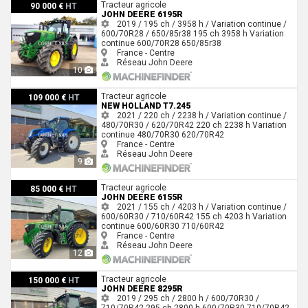
John Deere 6195R
Tracteur agricole
90 000 €
HT
JOHN DEERE 6195R
2019 / 195 ch / 3958 h / Variation continue /
600/70R28 / 650/85r38
195 ch
3958 h
Variation
continue
600/70R28
650/85r38
France - Centre
Réseau John Deere
10
New Holland T7.245
Tracteur agricole
109 000 €
HT
NEW HOLLAND T7.245
2021 / 220 ch / 2238 h / Variation continue /
480/70R30 / 620/70R42
220 ch
2238 h
Variation
continue
480/70R30
620/70R42
France - Centre
Réseau John Deere
9
John Deere 6155R
Tracteur agricole
85 000 €
HT
JOHN DEERE 6155R
2021 / 155 ch / 4203 h / Variation continue /
600/60R30 / 710/60R42
155 ch
4203 h
Variation
continue
600/60R30
710/60R42
France - Centre
Réseau John Deere
12
John Deere 8295R
Tracteur agricole
150 000 €
HT
JOHN DEERE 8295R
2019 / 295 ch / 2800 h / 600/70R30 /
710/70R42
295 ch
2800 h
600/70R30
710/70R42