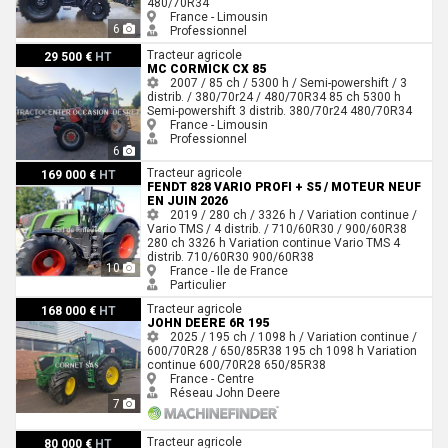
480/70R34
France - Limousin
6
Professionnel
Mc Cormick CX 85
Tracteur agricole
29 500 €
HT
MC CORMICK CX 85
2007 / 85 ch / 5300 h / Semi-powershift / 3
distrib. / 380/70r24 / 480/70R34
85 ch
5300 h
Semi-powershift
3 distrib.
380/70r24
480/70R34
France - Limousin
Professionnel
6
Fendt 828 Vario Profi + S5 / Moteur neuf en juin 2026
Tracteur agricole
169 000 €
HT
FENDT 828 VARIO PROFI + S5 / MOTEUR NEUF
EN JUIN 2026
2019 / 280 ch / 3326 h / Variation continue /
Vario TMS / 4 distrib. / 710/60R30 / 900/60R38
280 ch
3326 h
Variation continue
Vario TMS
4
distrib.
710/60R30
900/60R38
10
France - Ile de France
Particulier
John Deere 6R 195
Tracteur agricole
168 000 €
HT
JOHN DEERE 6R 195
2025 / 195 ch / 1098 h / Variation continue /
600/70R28 / 650/85R38
195 ch
1098 h
Variation
continue
600/70R28
650/85R38
France - Centre
Réseau John Deere
7
John Deere 6110M
Tracteur agricole
80 000 €
HT