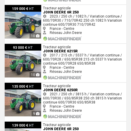
John Deere 6R 250
Tracteur agricole
159 000 €
HT
JOHN DEERE 6R 250
2023 / 250 ch / 1082 h / Variation continue /
600/70R30 / 710/70R42
250 ch
1082 h
Variation
continue
600/70R30
710/70R42
France - Centre
Réseau John Deere
10
John Deere 6215R
Tracteur agricole
93 000 €
HT
JOHN DEERE 6215R
2017 / 215 ch / 5537 h / Variation continue /
600/70R28 / 650/85R38
215 ch
5537 h
Variation
continue
600/70R28
650/85R38
France - Centre
Réseau John Deere
10
John Deere 6250R
Tracteur agricole
135 000 €
HT
JOHN DEERE 6250R
2021 / 250 ch / 3815 h / Variation continue /
600/70R30 / 650/85R38
250 ch
3815 h
Variation
continue
600/70R30
650/85R38
France - Centre
Réseau John Deere
9
John Deere 6R 250
Tracteur agricole
139 000 €
HT
JOHN DEERE 6R 250