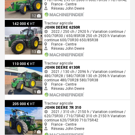
France - Centre
Réseau John Deere
12
John Deere 6250R
Tracteur agricole
142 000 €
HT
JOHN DEERE 6250R
2022 / 250 ch / 2920 h / Variation continue /
600/70R30 / 650/85R38
250 ch
2920 h
Variation
continue
600/70R30
650/85R38
France - Centre
Réseau John Deere
13
John Deere 6130R
Tracteur agricole
110 000 €
HT
JOHN DEERE 6130R
2021 / 130 ch / 2096 h / Variation continue /
480/70R28 / 580/70R38
130 ch
2096 h
Variation
continue
480/70R28
580/70R38
France - Centre
Réseau John Deere
9
John Deere 7R 310
Tracteur agricole
205 000 €
HT
JOHN DEERE 7R 310
2021 / 310 ch / 2150 h / Variation continue /
620/75R30 / 710/75R42
310 ch
2150 h
Variation
continue
620/75R30
710/75R42
France - Centre
Réseau John Deere
7