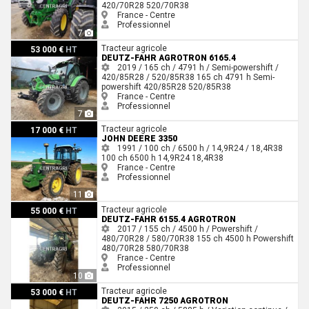
420/70R28
520/70R38
France - Centre
Professionnel
7
Deutz-Fahr AGROTRON 6165.4
Tracteur agricole
53 000 €
HT
DEUTZ-FAHR AGROTRON 6165.4
2019 / 165 ch / 4791 h / Semi-powershift /
420/85R28 / 520/85R38
165 ch
4791 h
Semi-
powershift
420/85R28
520/85R38
France - Centre
Professionnel
7
John Deere 3350
Tracteur agricole
17 000 €
HT
JOHN DEERE 3350
1991 / 100 ch / 6500 h / 14,9R24 / 18,4R38
100 ch
6500 h
14,9R24
18,4R38
France - Centre
Professionnel
11
Deutz-Fahr 6155.4 AGROTRON
Tracteur agricole
55 000 €
HT
DEUTZ-FAHR 6155.4 AGROTRON
2017 / 155 ch / 4500 h / Powershift /
480/70R28 / 580/70R38
155 ch
4500 h
Powershift
480/70R28
580/70R38
France - Centre
Professionnel
10
Deutz-Fahr 7250 AGROTRON
Tracteur agricole
53 000 €
HT
DEUTZ-FAHR 7250 AGROTRON