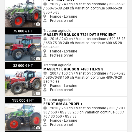
FENDT 724 PROFI +
2019 / 240 ch / Variation continue / 600-65-28
/ 650-75-38
240 ch
Variation continue
600-65-28
650-75-38
France - Lorraine
Professionnel
7
Massey Ferguson 7724 DVT EFFICIENT
Tracteur agricole
75 000 €
HT
MASSEY FERGUSON 7724 DVT EFFICIENT
2016 / 240 ch / Variation continue / 600-65-28
/ 650-75-38
240 ch
Variation continue
600-65-28
650-75-38
France - Lorraine
Professionnel
10
Massey Ferguson 7480 TIERS 3
Tracteur agricole
32 000 €
HT
MASSEY FERGUSON 7480 TIERS 3
2007 / 150 ch / Variation continue / 480-70-28
/ 580-70-38
150 ch
Variation continue
480-70-28
580-70-38
France - Lorraine
Professionnel
5
Fendt 826 S4 PROFI +
Tracteur agricole
155 000 €
HT
FENDT 826 S4 PROFI +
2020 / 260 ch / Variation continue / 600 / 70 /
30 / 650 / 85 / 38
260 ch
Variation continue
600 /
70 / 30
650 / 85 / 38
France - Lorraine
Professionnel
10