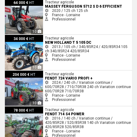
Massey Ferguson 5712 S D 6 EFFICIENT
Tracteur agricole
64 000 €
HT
MASSEY FERGUSON 5712 S D 6 EFFICIENT
2020 / 125 ch
125 ch
France - Lorraine
Professionnel
10
New Holland T 5 105 DC
Tracteur agricole
34 000 €
HT
NEW HOLLAND T 5 105 DC
2013 / 105 ch / 340/85R24 / 420/85R34
105
ch
340/85R24
420/85R34
France - Lorraine
Professionnel
10
Fendt 724 VARIO PROFI +
Tracteur agricole
204 000 €
HT
FENDT 724 VARIO PROFI +
2024 / 240 ch / Variation continue /
600/70R28 / 710/70R38
240 ch
Variation continue
600/70R28
710/70R38
France - Lorraine
Professionnel
10
Fendt 714 S4 POWER
Tracteur agricole
78 000 €
HT
FENDT 714 S4 POWER
2016 / 140 ch / Variation continue /
420/85R28 / 520/85R38
140 ch
Variation continue
420/85R28
520/85R38
France - Lorraine
Professionnel