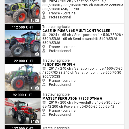
2024 / 205 ch / Variation continue /
600/70R30 / 650/85R38
205 ch
Variation continue
600/70R30
650/85R38
France - Lorraine
Professionnel
10
Case IH PUMA 165 MULTICONTROLLER
Tracteur agricole
112 500 €
HT
CASE IH PUMA 165 MULTICONTROLLER
2024 / 165 ch / Semi-powershift / 540/65R28 /
650/65R38
165 ch
Semi-powershift
540/65R28
650/65R38
France - Lorraine
Professionnel
8
Fendt 824 PROFI +
Tracteur agricole
122 000 €
HT
FENDT 824 PROFI +
2017 / 240 ch / Variation continue / 600-70-30
/ 800/70X38
240 ch
Variation continue
600-70-30
800/70X38
France - Lorraine
Professionnel
10
Massey Ferguson 7720s dyna 6
Tracteur agricole
92 000 €
HT
MASSEY FERGUSON 7720S DYNA 6
2019 / 200 ch / Powershift / 540-65-30 / 650-
65-42
200 ch
Powershift
540-65-30
650-65-42
France - Lorraine
Professionnel
10
John Deere 6250 R AP
Tracteur agricole
127 000 €
HT