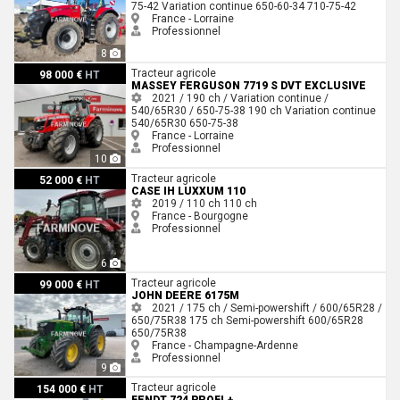
75-42
Variation continue
650-60-34
710-75-42
France - Lorraine
Professionnel
8
Massey Ferguson 7719 S DVT EXCLUSIVE
Tracteur agricole
98 000 €
HT
MASSEY FERGUSON 7719 S DVT EXCLUSIVE
2021 / 190 ch / Variation continue /
540/65R30 / 650-75-38
190 ch
Variation continue
540/65R30
650-75-38
France - Lorraine
Professionnel
10
Case IH LUXXUM 110
Tracteur agricole
52 000 €
HT
CASE IH LUXXUM 110
2019 / 110 ch
110 ch
France - Bourgogne
Professionnel
6
John Deere 6175M
Tracteur agricole
99 000 €
HT
JOHN DEERE 6175M
2021 / 175 ch / Semi-powershift / 600/65R28 /
650/75R38
175 ch
Semi-powershift
600/65R28
650/75R38
France - Champagne-Ardenne
Professionnel
9
Fendt 724 PROFI +
Tracteur agricole
154 000 €
HT