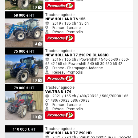
10
New Holland T6.155
Tracteur agricole
68 000 €
HT
NEW HOLLAND T6.155
2019 / 135 ch
135 ch
France - Lorraine
Réseau Promodis
4
New Holland T7.210 PC CLASSIC
Tracteur agricole
75 000 €
HT
NEW HOLLAND T7.210 PC CLASSIC
2016 / 165 ch / Powershift / 540-65-30 / 650-
65-42
165 ch
Powershift
540-65-30
650-65-42
France - Champagne-Ardenne
Réseau Promodis
10
Valtra N 174
Tracteur agricole
79 000 €
HT
VALTRA N 174
2021 / 165 ch / 480/70R28 / 580/70R38
165
ch
480/70R28
580/70R38
France - Lorraine
Réseau Promodis
10
New Holland T7.290 HD
Tracteur agricole
110 000 €
HT
NEW HOLLAND T7.290 HD
2021 / 290 ch / Variation continue / 650-65-34