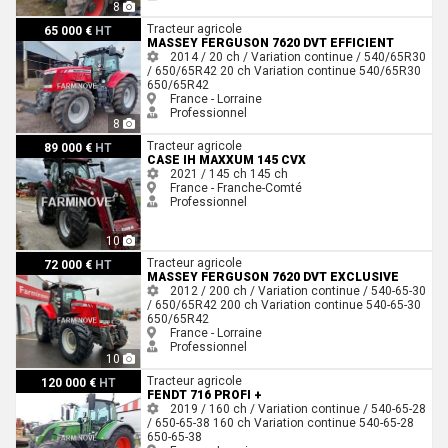
8
Massey Ferguson 7620 DVT EFFICIENT
Tracteur agricole
65 000 €
HT
MASSEY FERGUSON 7620 DVT EFFICIENT
2014 / 20 ch / Variation continue / 540/65R30
/ 650/65R42
20 ch
Variation continue
540/65R30
650/65R42
France - Lorraine
Professionnel
8
Case IH MAXXUM 145 CVX
Tracteur agricole
89 000 €
HT
CASE IH MAXXUM 145 CVX
2021 / 145 ch
145 ch
France - Franche-Comté
Professionnel
10
Massey Ferguson 7620 DVT EXCLUSIVE
Tracteur agricole
72 000 €
HT
MASSEY FERGUSON 7620 DVT EXCLUSIVE
2012 / 200 ch / Variation continue / 540-65-30
/ 650/65R42
200 ch
Variation continue
540-65-30
650/65R42
France - Lorraine
Professionnel
10
Fendt 716 PROFI +
Tracteur agricole
120 000 €
HT
FENDT 716 PROFI +
2019 / 160 ch / Variation continue / 540-65-28
/ 650-65-38
160 ch
Variation continue
540-65-28
650-65-38