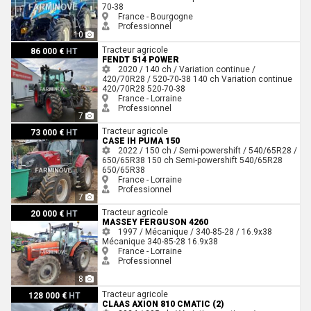
70-38
France - Bourgogne
Professionnel
10
Fendt 514 POWER
Tracteur agricole
86 000 €
HT
FENDT 514 POWER
2020 / 140 ch / Variation continue /
420/70R28 / 520-70-38
140 ch
Variation continue
420/70R28
520-70-38
France - Lorraine
Professionnel
7
Case IH Puma 150
Tracteur agricole
73 000 €
HT
CASE IH PUMA 150
2022 / 150 ch / Semi-powershift / 540/65R28 /
650/65R38
150 ch
Semi-powershift
540/65R28
650/65R38
France - Lorraine
Professionnel
7
Massey Ferguson 4260
Tracteur agricole
20 000 €
HT
MASSEY FERGUSON 4260
1997 / Mécanique / 340-85-28 / 16.9x38
Mécanique
340-85-28
16.9x38
France - Lorraine
Professionnel
8
Claas AXION 810 CMATIC (2)
Tracteur agricole
128 000 €
HT
CLAAS AXION 810 CMATIC (2)