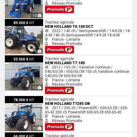
Réseau Promodis
10
New Holland T6.160 dct
Tracteur agricole
89 000 €
HT
NEW HOLLAND T6.160 DCT
2022 / 140 ch / Semi-powershift / 14-9-28 / 18-
4-38
140 ch
Semi-powershift
14-9-28
18-4-38
France - Lorraine
Réseau Promodis
9
New Holland T7.185
Tracteur agricole
55 000 €
HT
NEW HOLLAND T7.185
2013 / 155 ch / Variation continue /
540/65/28 / 650/65/38
155 ch
Variation continue
540/65/28
650/65/38
France - Lorraine
Réseau Promodis
10
New Holland T7245 sw
Tracteur agricole
78 000 €
HT
NEW HOLLAND T7245 SW
2017 / 200 ch / Powershift / 600-65-28 / 650-
65-42
200 ch
Powershift
600-65-28
650-65-42
France - Lorraine
Réseau Promodis
10
New Holland T 5.110 EC
Tracteur agricole
66 000 €
HT