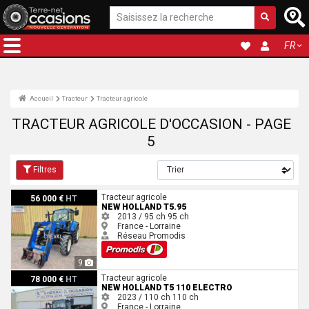
FR
Accueil
Tracteur
Tracteur agricole
TRACTEUR AGRICOLE D'OCCASION - PAGE
5
Filtres
New Holland T5.95
Tracteur agricole
56 000 €
HT
NEW HOLLAND T5.95
2013 / 95 ch
95 ch
France - Lorraine
Réseau Promodis
9
New Holland T5 110 electro
Tracteur agricole
78 000 €
HT
NEW HOLLAND T5 110 ELECTRO
2023 / 110 ch
110 ch
France - Lorraine