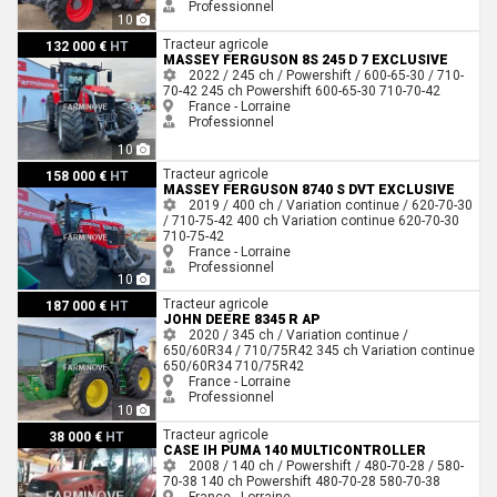
Professionnel
10
Massey Ferguson 8S 245 D 7 EXCLUSIVE
Tracteur agricole
132 000 €
HT
MASSEY FERGUSON 8S 245 D 7 EXCLUSIVE
2022 / 245 ch / Powershift / 600-65-30 / 710-
70-42
245 ch
Powershift
600-65-30
710-70-42
France - Lorraine
Professionnel
10
Massey Ferguson 8740 S DVT EXCLUSIVE
Tracteur agricole
158 000 €
HT
MASSEY FERGUSON 8740 S DVT EXCLUSIVE
2019 / 400 ch / Variation continue / 620-70-30
/ 710-75-42
400 ch
Variation continue
620-70-30
710-75-42
France - Lorraine
Professionnel
10
John Deere 8345 R AP
Tracteur agricole
187 000 €
HT
JOHN DEERE 8345 R AP
2020 / 345 ch / Variation continue /
650/60R34 / 710/75R42
345 ch
Variation continue
650/60R34
710/75R42
France - Lorraine
Professionnel
10
Case IH PUMA 140 MULTICONTROLLER
Tracteur agricole
38 000 €
HT
CASE IH PUMA 140 MULTICONTROLLER
2008 / 140 ch / Powershift / 480-70-28 / 580-
70-38
140 ch
Powershift
480-70-28
580-70-38
France - Lorraine