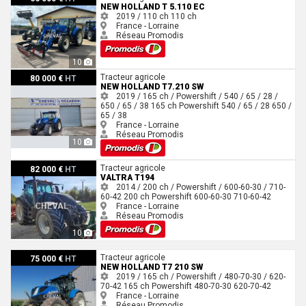
NEW HOLLAND T 5.110 EC
2019 / 110 ch
110 ch
France - Lorraine
Réseau Promodis
10
New Holland T7.210 sw
Tracteur agricole
80 000 €
HT
NEW HOLLAND T7.210 SW
2019 / 165 ch / Powershift / 540 / 65 / 28 /
650 / 65 / 38
165 ch
Powershift
540 / 65 / 28
650 /
65 / 38
France - Lorraine
Réseau Promodis
10
Valtra T194
Tracteur agricole
82 000 €
HT
VALTRA T194
2014 / 200 ch / Powershift / 600-60-30 / 710-
60-42
200 ch
Powershift
600-60-30
710-60-42
France - Lorraine
Réseau Promodis
10
New Holland T7 210 SW
Tracteur agricole
75 000 €
HT
NEW HOLLAND T7 210 SW
2019 / 165 ch / Powershift / 480-70-30 / 620-
70-42
165 ch
Powershift
480-70-30
620-70-42
France - Lorraine
Réseau Promodis