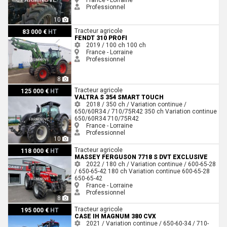
Professionnel
10
Fendt 310 PROFI
Tracteur agricole
83 000 €
HT
FENDT 310 PROFI
2019 / 100 ch
100 ch
France - Lorraine
Professionnel
8
Valtra S 354 SMART TOUCH
Tracteur agricole
125 000 €
HT
VALTRA S 354 SMART TOUCH
2018 / 350 ch / Variation continue /
650/60R34 / 710/75R42
350 ch
Variation continue
650/60R34
710/75R42
France - Lorraine
Professionnel
10
Massey Ferguson 7718 S DVT EXCLUSIVE
Tracteur agricole
118 000 €
HT
MASSEY FERGUSON 7718 S DVT EXCLUSIVE
2022 / 180 ch / Variation continue / 600-65-28
/ 650-65-42
180 ch
Variation continue
600-65-28
650-65-42
France - Lorraine
Professionnel
8
Case IH MAGNUM 380 CVX
Tracteur agricole
195 000 €
HT
CASE IH MAGNUM 380 CVX
2021 / Variation continue / 650-60-34 / 710-