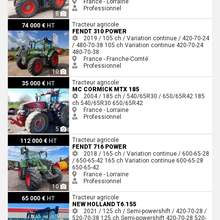
France - Lorraine
Professionnel
8
Fendt 310 POWER
Tracteur agricole
74 000 €
HT
FENDT 310 POWER
2019 / 105 ch / Variation continue / 420-70-24
/ 480-70-38
105 ch
Variation continue
420-70-24
480-70-38
France - Franche-Comté
Professionnel
10
Mc Cormick MTX 185
Tracteur agricole
35 000 €
HT
MC CORMICK MTX 185
2004 / 185 ch / 540/65R30 / 650/65R42
185
ch
540/65R30
650/65R42
France - Lorraine
Professionnel
5
Fendt 716 POWER
Tracteur agricole
112 000 €
HT
FENDT 716 POWER
2018 / 165 ch / Variation continue / 600-65-28
/ 650-65-42
165 ch
Variation continue
600-65-28
650-65-42
France - Lorraine
Professionnel
10
New Holland T6.155
Tracteur agricole
65 000 €
HT
NEW HOLLAND T6.155
2021 / 125 ch / Semi-powershift / 420-70-28 /
520-70-38
125 ch
Semi-powershift
420-70-28
520-