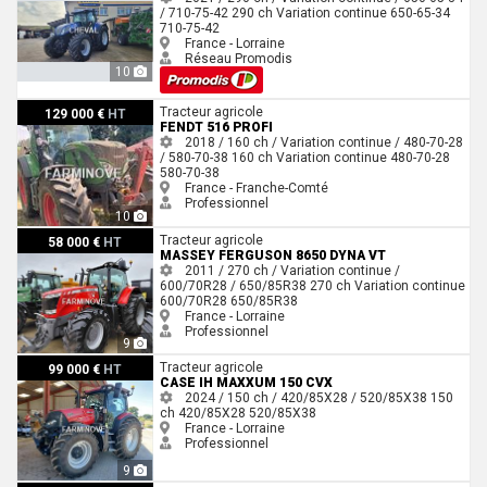
/ 710-75-42
290 ch
Variation continue
650-65-34
710-75-42
France - Lorraine
Réseau Promodis
10
Fendt 516 PROFI
Tracteur agricole
129 000 €
HT
FENDT 516 PROFI
2018 / 160 ch / Variation continue / 480-70-28
/ 580-70-38
160 ch
Variation continue
480-70-28
580-70-38
France - Franche-Comté
Professionnel
10
Massey Ferguson 8650 DYNA VT
Tracteur agricole
58 000 €
HT
MASSEY FERGUSON 8650 DYNA VT
2011 / 270 ch / Variation continue /
600/70R28 / 650/85R38
270 ch
Variation continue
600/70R28
650/85R38
France - Lorraine
Professionnel
9
Case IH MAXXUM 150 CVX
Tracteur agricole
99 000 €
HT
CASE IH MAXXUM 150 CVX
2024 / 150 ch / 420/85X28 / 520/85X38
150
ch
420/85X28
520/85X38
France - Lorraine
Professionnel
9