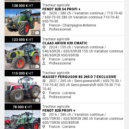
Fendt 828 S4 PROFI +
Tracteur agricole
138 000 €
HT
FENDT 828 S4 PROFI +
2020 / 280 ch / Variation continue / 710-70-42
/ 600-70-30
280 ch
Variation continue
710-70-42
600-70-30
France - Champagne-Ardenne
Professionnel
7
Claas ARION 630 CMATIC
Tracteur agricole
123 000 €
HT
CLAAS ARION 630 CMATIC
2024 / 155 ch / Variation continue /
540/65R28 / 650/65R38
155 ch
Variation continue
540/65R28
650/65R38
France - Lorraine
Professionnel
10
Massey Ferguson 8S 265 D 7 EXCLUSIVE
Tracteur agricole
115 000 €
HT
MASSEY FERGUSON 8S 265 D 7 EXCLUSIVE
2021 / 265 ch / Semi-powershift / 600-70-30 /
710-70-42
265 ch
Semi-powershift
600-70-30
710-
70-42
France - Lorraine
Professionnel
9
Fendt 828 PROFI +
Tracteur agricole
78 000 €
HT
FENDT 828 PROFI +
2016 / 280 ch / Variation continue /
600/70R30 / 650/85R38
280 ch
Variation continue
600/70R30
650/85R38
France - Lorraine