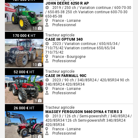
JOHN DEERE 6250 R AP
2019 / 250 ch / Variation continue / 600-70-30
/ 650-85-38
250 ch
Variation continue
600-70-30
650-85-38
France - Lorraine
Professionnel
10
Case IH Optum 340
Tracteur agricole
170 000 €
HT
CASE IH OPTUM 340
2023 / Variation continue / 650/65/34 /
710/75/42
Variation continue
650/65/34
710/75/42
France - Bourgogne
Professionnel
10
Case IH FARMALL 90C
Tracteur agricole
52 000 €
HT
CASE IH FARMALL 90C
2023 / 90 ch / 340/85R24 / 420/85R34
90 ch
340/85R24
420/85R34
France - Lorraine
Professionnel
9
Massey Ferguson 5460 DYNA 4 TIERS 3
Tracteur agricole
26 000 €
HT
MASSEY FERGUSON 5460 DYNA 4 TIERS 3
2013 / 126 ch / Semi-powershift / 340/85R24 /
420/85R34
126 ch
Semi-powershift
340/85R24
420/85R34
France - Lorraine
Professionnel
10