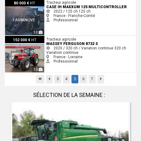
Case IH MAXXUM 125 MULTICONTROLLER
Tracteur agricole
80 000 €
HT
CASE IH MAXXUM 125 MULTICONTROLLER
2022 / 125 ch
125 ch
France - Franche-Comté
Professionnel
10
Massey Ferguson 8732 S
Tracteur agricole
152 000 €
HT
MASSEY FERGUSON 8732 S
2020 / 320 ch / Variation continue
320 ch
Variation continue
France - Lorraine
Professionnel
10
First
Previous
Previous
3
4
5
6
7
SÉLECTION DE LA SEMAINE :