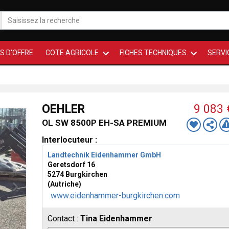
S D'OFFRE
COTE AGRICOLE
FICHES TECHNIQUES
SERVI
OEHLER
9 083
OL SW 8500P EH-SA PREMIUM
Interlocuteur :
Landtechnik Eidenhammer GmbH
Geretsdorf 16
5274 Burgkirchen
(Autriche)
www.eidenhammer-burgkirchen.com
Contact :
Tina Eidenhammer