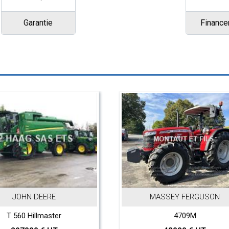
Garantie
Financ
EERE
MASSEY FERGUSON
lmaster
4709M