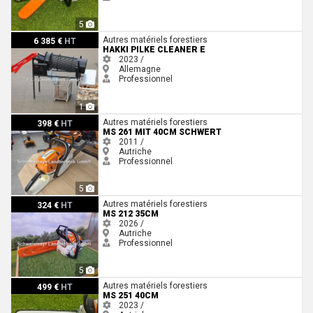
5
Hakki Pilke Cleaner E
Autres matériels forestiers
6 385 €
HT
HAKKI PILKE CLEANER E
2023 /
Allemagne
Professionnel
1
MS 261 mit 40cm Schwert
Autres matériels forestiers
398 €
HT
MS 261 MIT 40CM SCHWERT
2011 /
Autriche
Professionnel
5
MS 212 35cm
Autres matériels forestiers
324 €
HT
MS 212 35CM
2026 /
Autriche
Professionnel
5
MS 251 40cm
Autres matériels forestiers
499 €
HT
MS 251 40CM
2023 /