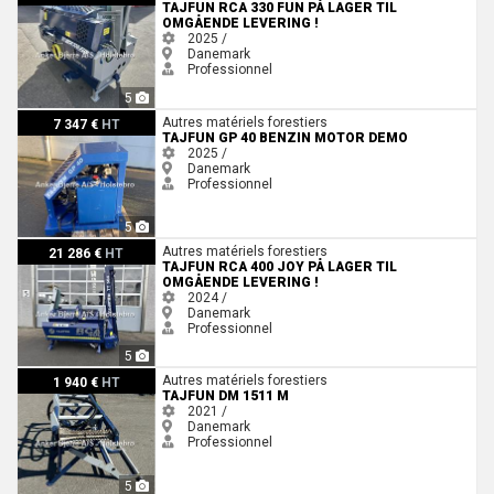
TAJFUN RCA 330 FUN PÅ LAGER TIL
OMGÅENDE LEVERING !
2025 /
Danemark
Professionnel
5
Tajfun GP 40 Benzin motor Demo
Autres matériels forestiers
7 347 €
HT
TAJFUN GP 40 BENZIN MOTOR DEMO
2025 /
Danemark
Professionnel
5
Tajfun RCA 400 JOY PÅ LAGER TIL OMGÅENDE LEVERING !
Autres matériels forestiers
21 286 €
HT
TAJFUN RCA 400 JOY PÅ LAGER TIL
OMGÅENDE LEVERING !
2024 /
Danemark
Professionnel
5
Tajfun DM 1511 M
Autres matériels forestiers
1 940 €
HT
TAJFUN DM 1511 M
2021 /
Danemark
Professionnel
5