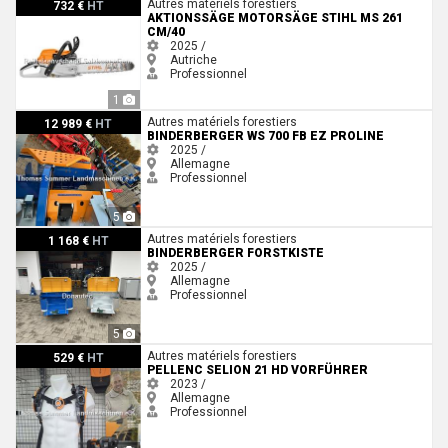
Aktionssäge Motorsäge Stihl MS 261 CM/40
Autres matériels forestiers
732 €
HT
AKTIONSSÄGE MOTORSÄGE STIHL MS 261
CM/40
2025 /
Autriche
Professionnel
1
Binderberger WS 700 FB EZ proline
Autres matériels forestiers
12 989 €
HT
BINDERBERGER WS 700 FB EZ PROLINE
2025 /
Allemagne
Professionnel
5
Binderberger Forstkiste
Autres matériels forestiers
1 168 €
HT
BINDERBERGER FORSTKISTE
2025 /
Allemagne
Professionnel
5
Pellenc Selion 21 HD Vorführer
Autres matériels forestiers
529 €
HT
PELLENC SELION 21 HD VORFÜHRER
2023 /
Allemagne
Professionnel