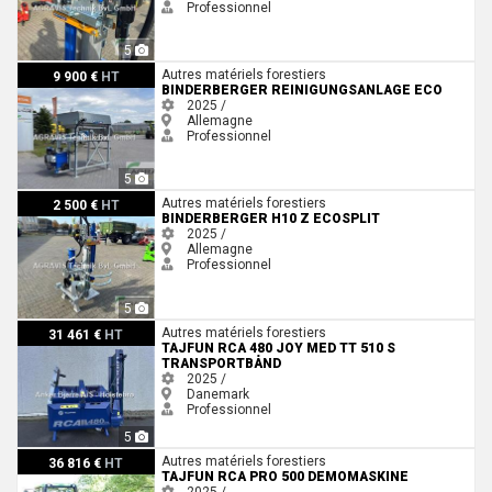
Professionnel
5
Binderberger REINIGUNGSANLAGE ECO
Autres matériels forestiers
9 900 €
HT
BINDERBERGER REINIGUNGSANLAGE ECO
2025 /
Allemagne
Professionnel
5
Binderberger H10 Z ECOSPLIT
Autres matériels forestiers
2 500 €
HT
BINDERBERGER H10 Z ECOSPLIT
2025 /
Allemagne
Professionnel
5
Tajfun RCA 480 JOY Med TT 510 S transportbånd
Autres matériels forestiers
31 461 €
HT
TAJFUN RCA 480 JOY MED TT 510 S
TRANSPORTBÅND
2025 /
Danemark
Professionnel
5
Tajfun RCA PRO 500 DEMOMASKINE
Autres matériels forestiers
36 816 €
HT
TAJFUN RCA PRO 500 DEMOMASKINE
2025 /