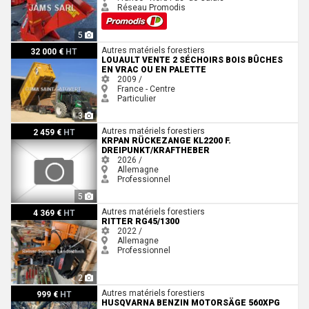
Réseau Promodis
5
Louault Vente 2 séchoirs bois bûches en vrac ou en palette
Autres matériels forestiers
32 000 €
HT
LOUAULT VENTE 2 SÉCHOIRS BOIS BÛCHES
EN VRAC OU EN PALETTE
2009 /
France - Centre
Particulier
3
Krpan Rückezange KL2200 f. Dreipunkt/Kraftheber
Autres matériels forestiers
2 459 €
HT
KRPAN RÜCKEZANGE KL2200 F.
DREIPUNKT/KRAFTHEBER
2026 /
Allemagne
Professionnel
5
Ritter RG45/1300
Autres matériels forestiers
4 369 €
HT
RITTER RG45/1300
2022 /
Allemagne
Professionnel
2
Husqvarna BENZIN MOTORSÄGE 560XPG MARK II 18
Autres matériels forestiers
999 €
HT
HUSQVARNA BENZIN MOTORSÄGE 560XPG