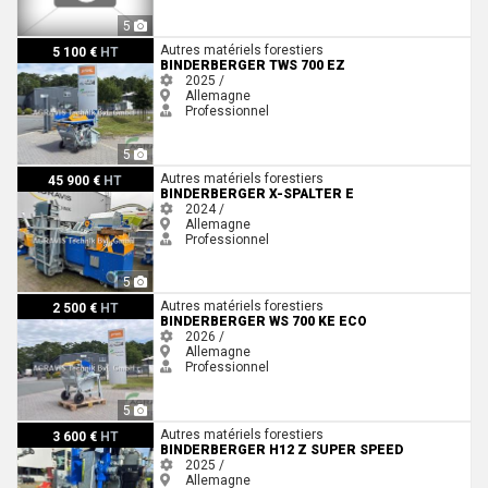
5
Binderberger TWS 700 EZ
Autres matériels forestiers
5 100 €
HT
BINDERBERGER TWS 700 EZ
2025 /
Allemagne
Professionnel
5
Binderberger X-SPALTER E
Autres matériels forestiers
45 900 €
HT
BINDERBERGER X-SPALTER E
2024 /
Allemagne
Professionnel
5
Binderberger WS 700 KE ECO
Autres matériels forestiers
2 500 €
HT
BINDERBERGER WS 700 KE ECO
2026 /
Allemagne
Professionnel
5
Binderberger H12 Z SUPER SPEED
Autres matériels forestiers
3 600 €
HT
BINDERBERGER H12 Z SUPER SPEED
2025 /
Allemagne