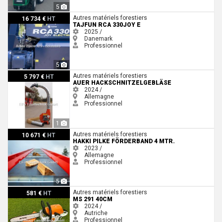
5
Tajfun RCA 330JOY E
Autres matériels forestiers
16 734 €
HT
TAJFUN RCA 330JOY E
2025 /
Danemark
Professionnel
5
Auer Hackschnitzelgebläse
Autres matériels forestiers
5 797 €
HT
AUER HACKSCHNITZELGEBLÄSE
2024 /
Allemagne
Professionnel
1
Hakki Pilke Förderband 4 Mtr.
Autres matériels forestiers
10 671 €
HT
HAKKI PILKE FÖRDERBAND 4 MTR.
2023 /
Allemagne
Professionnel
5
MS 291 40cm
Autres matériels forestiers
581 €
HT
MS 291 40CM
2024 /
Autriche
Professionnel