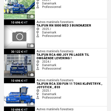
Danemark
Professionnel
5
Tajfun RN 5000 med 3 bundkæder
Autres matériels forestiers
10 696 €
HT
TAJFUN RN 5000 MED 3 BUNDKÆDER
2025 /
Danemark
Professionnel
5
Tajfun RCA 480 JOY PÅ LAGER TIL OMGÅENDE LEVERING !
Autres matériels forestiers
30 122 €
HT
TAJFUN RCA 480 JOY PÅ LAGER TIL
OMGÅENDE LEVERING !
2024 /
Danemark
Professionnel
5
Tajfun RCA 330 FUN 11 TONS Kløvetryk , Joystick , Ø33
Autres matériels forestiers
10 696 €
HT
TAJFUN RCA 330 FUN 11 TONS KLØVETRYK ,
JOYSTICK , Ø33
2025 /
Danemark
Professionnel
5
Tajfun RCA 330 FUN PÅ LAGER TIL OMGÅENDE LEVERING !
Autres matériels forestiers
10 696 €
HT