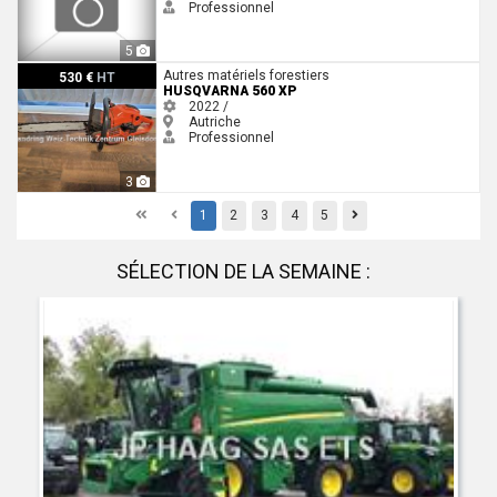
Professionnel
5
Husqvarna 560 XP
Autres matériels forestiers
530 €
HT
HUSQVARNA 560 XP
2022 /
Autriche
Professionnel
3
First
Previous
Previous
1
2
3
4
5
SÉLECTION DE LA SEMAINE :