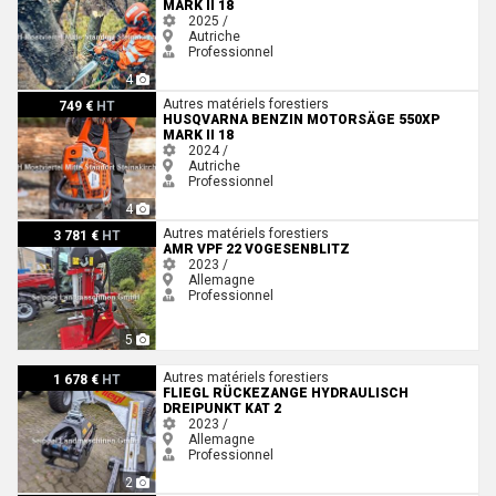
MARK II 18
2025 /
Autriche
Professionnel
4
Husqvarna BENZIN MOTORSÄGE 550XP MARK II 18
Autres matériels forestiers
749 €
HT
HUSQVARNA BENZIN MOTORSÄGE 550XP
MARK II 18
2024 /
Autriche
Professionnel
4
Amr VPF 22 VOGESENBLITZ
Autres matériels forestiers
3 781 €
HT
AMR VPF 22 VOGESENBLITZ
2023 /
Allemagne
Professionnel
5
Fliegl RÜCKEZANGE HYDRAULISCH DREIPUNKT KAT 2
Autres matériels forestiers
1 678 €
HT
FLIEGL RÜCKEZANGE HYDRAULISCH
DREIPUNKT KAT 2
2023 /
Allemagne
Professionnel
2