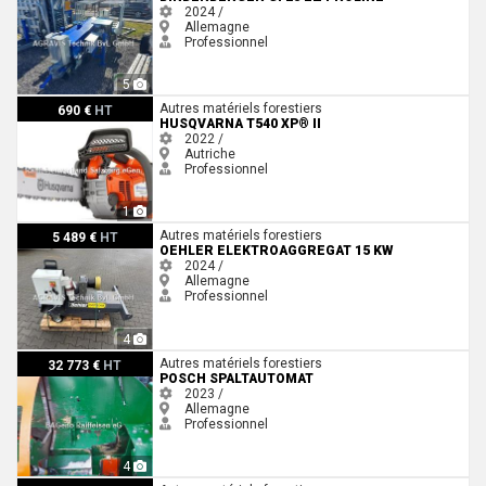
2024 /
Allemagne
Professionnel
5
Husqvarna T540 XP® II
Autres matériels forestiers
690 €
HT
HUSQVARNA T540 XP® II
2022 /
Autriche
Professionnel
1
Oehler ELEKTROAGGREGAT 15 KW
Autres matériels forestiers
5 489 €
HT
OEHLER ELEKTROAGGREGAT 15 KW
2024 /
Allemagne
Professionnel
4
Posch Spaltautomat
Autres matériels forestiers
32 773 €
HT
POSCH SPALTAUTOMAT
2023 /
Allemagne
Professionnel
4