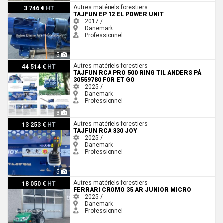
Tajfun EP 12 EL Power Unit
Autres matériels forestiers
3 746 €
HT
TAJFUN EP 12 EL POWER UNIT
2017 /
Danemark
Professionnel
5
Tajfun RCA PRO 500 RING TIL ANDERS PÅ 30559780 FOR ET GO
Autres matériels forestiers
44 514 €
HT
TAJFUN RCA PRO 500 RING TIL ANDERS PÅ
30559780 FOR ET GO
2025 /
Danemark
Professionnel
3
Tajfun RCA 330 JOY
Autres matériels forestiers
13 253 €
HT
TAJFUN RCA 330 JOY
2025 /
Danemark
Professionnel
5
Ferrari Cromo 35 AR Junior Micro
Autres matériels forestiers
18 050 €
HT
FERRARI CROMO 35 AR JUNIOR MICRO
2025 /
Danemark
Professionnel