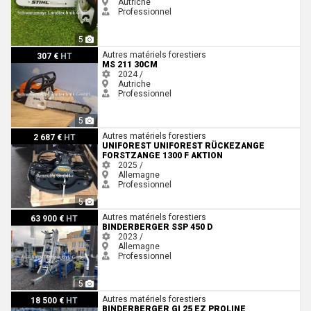
Autriche
Professionnel
5
MS 211 30cm
Autres matériels forestiers
307 €
HT
MS 211 30CM
2024 /
Autriche
Professionnel
5
Uniforest Uniforest Rückezange Forstzange 1300 F AKTION
Autres matériels forestiers
2 687 €
HT
UNIFOREST UNIFOREST RÜCKEZANGE
FORSTZANGE 1300 F AKTION
2025 /
Allemagne
Professionnel
5
Binderberger SSP 450 D
Autres matériels forestiers
63 900 €
HT
BINDERBERGER SSP 450 D
2023 /
Allemagne
Professionnel
5
Binderberger GI 25 EZ PROLINE
Autres matériels forestiers
18 500 €
HT
BINDERBERGER GI 25 EZ PROLINE