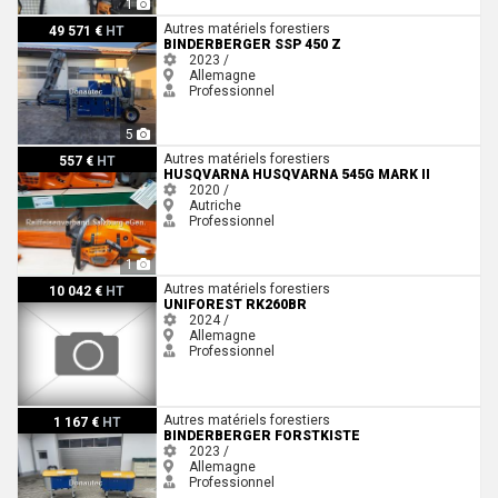
1
Binderberger SSP 450 Z
Autres matériels forestiers
49 571 €
HT
BINDERBERGER SSP 450 Z
2023 /
Allemagne
Professionnel
5
Husqvarna Husqvarna 545G Mark II
Autres matériels forestiers
557 €
HT
HUSQVARNA HUSQVARNA 545G MARK II
2020 /
Autriche
Professionnel
1
Uniforest RK260BR
Autres matériels forestiers
10 042 €
HT
UNIFOREST RK260BR
2024 /
Allemagne
Professionnel
Binderberger Forstkiste
Autres matériels forestiers
1 167 €
HT
BINDERBERGER FORSTKISTE
2023 /
Allemagne
Professionnel