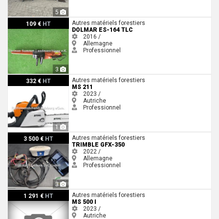
5
Dolmar ES-164 TLC
Autres matériels forestiers
109 €
HT
DOLMAR ES-164 TLC
2016 /
Allemagne
Professionnel
3
MS 211
Autres matériels forestiers
332 €
HT
MS 211
2023 /
Autriche
Professionnel
1
Trimble GFX-350
Autres matériels forestiers
3 500 €
HT
TRIMBLE GFX-350
2022 /
Allemagne
Professionnel
3
MS 500 i
Autres matériels forestiers
1 291 €
HT
MS 500 I
2023 /
Autriche