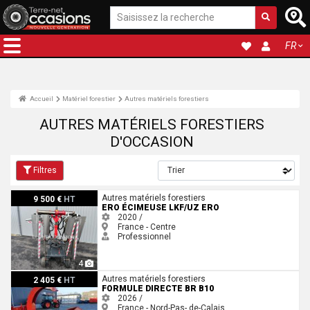
FR
Accueil
Matériel forestier
Autres matériels forestiers
AUTRES MATÉRIELS FORESTIERS
D'OCCASION
Filtres
Ero Écimeuse LKF/UZ ERO
Autres matériels forestiers
9 500 €
HT
ERO ÉCIMEUSE LKF/UZ ERO
2020 /
France - Centre
Professionnel
4
Formule Directe BR B10
Autres matériels forestiers
2 405 €
HT
FORMULE DIRECTE BR B10
2026 /
France - Nord-Pas- de-Calais