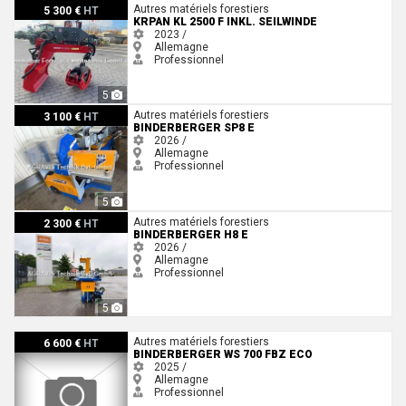
Krpan KL 2500 F inkl. Seilwinde
Autres matériels forestiers
5 300 €
HT
KRPAN KL 2500 F INKL. SEILWINDE
2023 /
Allemagne
Professionnel
5
Binderberger SP8 E
Autres matériels forestiers
3 100 €
HT
BINDERBERGER SP8 E
2026 /
Allemagne
Professionnel
5
Binderberger H8 E
Autres matériels forestiers
2 300 €
HT
BINDERBERGER H8 E
2026 /
Allemagne
Professionnel
5
Binderberger WS 700 FBZ ECO
Autres matériels forestiers
6 600 €
HT
BINDERBERGER WS 700 FBZ ECO
2025 /
Allemagne
Professionnel