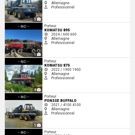
Allemagne
Professionnel
5
Komatsu 895
Porteur
--NC--
KOMATSU 895
2024 / 600
600
Allemagne
Professionnel
1
Komatsu 875
Porteur
--NC--
KOMATSU 875
2022 / 1900
1900
Allemagne
Professionnel
4
Ponsse Buffalo
Porteur
--NC--
PONSSE BUFFALO
2021 / 4100
4100
Allemagne
Professionnel
5
Komatsu 845
Porteur
--NC--