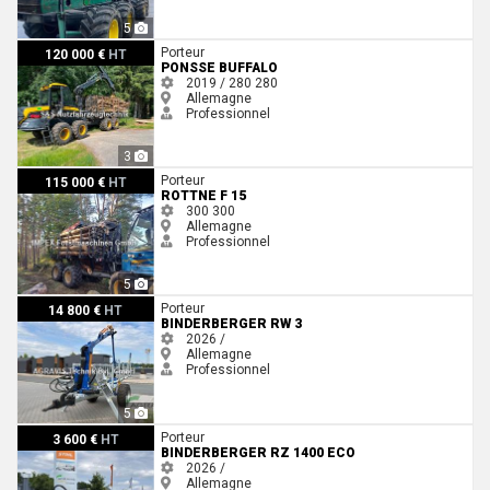
5
Ponsse Buffalo
Porteur
120 000 €
HT
PONSSE BUFFALO
2019 / 280
280
Allemagne
Professionnel
3
Rottne F 15
Porteur
115 000 €
HT
ROTTNE F 15
300
300
Allemagne
Professionnel
5
Binderberger RW 3
Porteur
14 800 €
HT
BINDERBERGER RW 3
2026 /
Allemagne
Professionnel
5
Binderberger RZ 1400 ECO
Porteur
3 600 €
HT
BINDERBERGER RZ 1400 ECO
2026 /
Allemagne