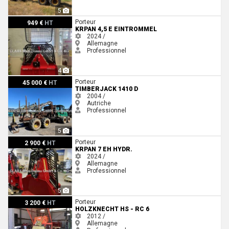
5
Krpan 4,5 E EINTROMMEL
Porteur
949 €
HT
KRPAN 4,5 E EINTROMMEL
2024 /
Allemagne
Professionnel
4
Timberjack 1410 D
Porteur
45 000 €
HT
TIMBERJACK 1410 D
2004 /
Autriche
Professionnel
5
Krpan 7 EH HYDR.
Porteur
2 900 €
HT
KRPAN 7 EH HYDR.
2024 /
Allemagne
Professionnel
5
Holzknecht HS - RC 6
Porteur
3 200 €
HT
HOLZKNECHT HS - RC 6
2012 /
Allemagne