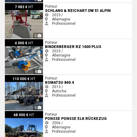
Schlang & Reichart DW 51 Alpin
Porteur
7 983 €
HT
SCHLANG & REICHART DW 51 ALPIN
2023 /
Allemagne
Professionnel
5
Binderberger RZ 1600 PLUS
Porteur
4 000 €
HT
BINDERBERGER RZ 1600 PLUS
2023 /
Allemagne
Professionnel
4
Komatsu 840.4
Porteur
110 000 €
HT
KOMATSU 840.4
2013 /
Autriche
Professionnel
5
Ponsse Ponsse ELK Rückezug
Porteur
68 900 €
HT
PONSSE PONSSE ELK RÜCKEZUG
2006 /
Allemagne
Professionnel