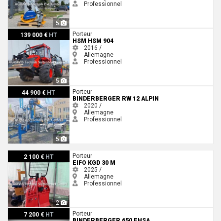
Professionnel
5
HSM HSM 904
Porteur
139 000 €
HT
HSM HSM 904
2016 /
Allemagne
Professionnel
5
Binderberger RW 12 ALPIN
Porteur
44 900 €
HT
BINDERBERGER RW 12 ALPIN
2020 /
Allemagne
Professionnel
5
EiFo KGD 30 M
Porteur
2 100 €
HT
EIFO KGD 30 M
2025 /
Allemagne
Professionnel
2
Binderberger 650 EHSA
Porteur
7 200 €
HT
BINDERBERGER 650 EHSA