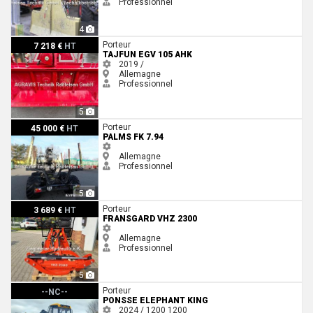
Professionnel
4
Tajfun EGV 105 AHK
Porteur
7 218 €
HT
TAJFUN EGV 105 AHK
2019 /
Allemagne
Professionnel
5
Palms FK 7.94
Porteur
45 000 €
HT
PALMS FK 7.94
Allemagne
Professionnel
5
Fransgard VHZ 2300
Porteur
3 689 €
HT
FRANSGARD VHZ 2300
Allemagne
Professionnel
5
Ponsse Elephant King
Porteur
--NC--
PONSSE ELEPHANT KING
2024 / 1200
1200