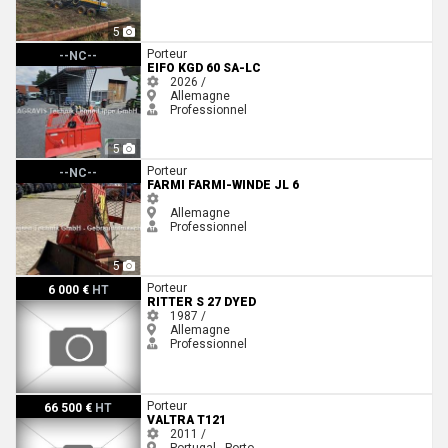
5
EiFo KGD 60 SA-LC
Porteur
--NC--
EIFO KGD 60 SA-LC
2026 /
Allemagne
Professionnel
5
Farmi Farmi-Winde JL 6
Porteur
--NC--
FARMI FARMI-WINDE JL 6
Allemagne
Professionnel
5
Ritter S 27 DYED
Porteur
6 000 €
HT
RITTER S 27 DYED
1987 /
Allemagne
Professionnel
Valtra T121
Porteur
66 500 €
HT
VALTRA T121
2011 /
Portugal - Porto