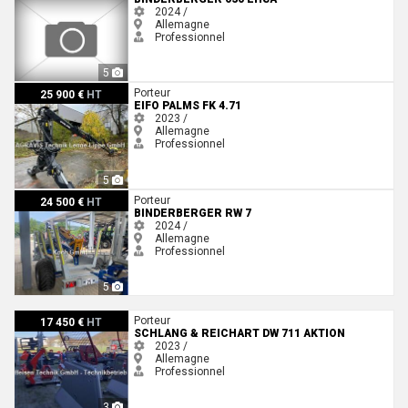
2024 /
Allemagne
Professionnel
5
EiFo PALMS FK 4.71
Porteur
25 900 €
HT
EIFO PALMS FK 4.71
2023 /
Allemagne
Professionnel
5
Binderberger RW 7
Porteur
24 500 €
HT
BINDERBERGER RW 7
2024 /
Allemagne
Professionnel
5
Schlang & Reichart DW 711 Aktion
Porteur
17 450 €
HT
SCHLANG & REICHART DW 711 AKTION
2023 /
Allemagne
Professionnel
3