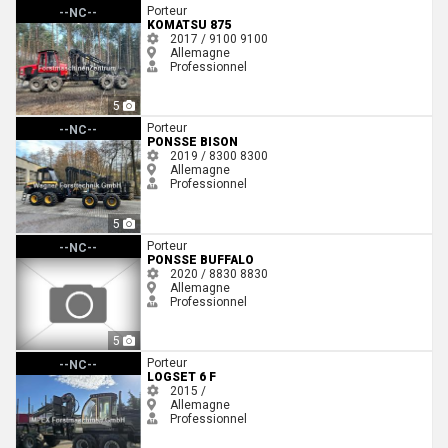
Komatsu 875
Porteur
--NC--
KOMATSU 875
2017 / 9100
9100
Allemagne
Professionnel
5
Ponsse Bison
Porteur
--NC--
PONSSE BISON
2019 / 8300
8300
Allemagne
Professionnel
5
Ponsse Buffalo
Porteur
--NC--
PONSSE BUFFALO
2020 / 8830
8830
Allemagne
Professionnel
5
Logset 6 F
Porteur
--NC--
LOGSET 6 F
2015 /
Allemagne
Professionnel