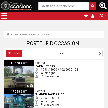
FR
Accueil
Matériel forestier
Porteur
PORTEUR D'OCCASION
Filtres
Farmi FT 575
Porteur
11 000 €
HT
FARMI FT 575
1998 / 5000 / 102
5000
102
Allemagne
Professionnel
5
Timberjack 1110D
Porteur
47 058 €
HT
TIMBERJACK 1110D
2003 / 162
162
Allemagne
Professionnel