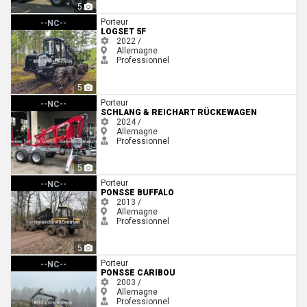
5
Logset 5F
Porteur
--NC--
LOGSET 5F
2022 /
Allemagne
Professionnel
5
Schlang & Reichart Rückewagen
Porteur
--NC--
SCHLANG & REICHART RÜCKEWAGEN
2024 /
Allemagne
Professionnel
5
Ponsse Buffalo
Porteur
--NC--
PONSSE BUFFALO
2013 /
Allemagne
Professionnel
5
Ponsse Caribou
Porteur
--NC--
PONSSE CARIBOU
2003 /
Allemagne
Professionnel