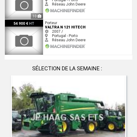
Réseau John Deere
10
Valtra N 121 HiTech
Porteur
54 900 €
HT
VALTRA N 121 HITECH
2007 /
Portugal - Porto
Réseau John Deere
SÉLECTION DE LA SEMAINE :