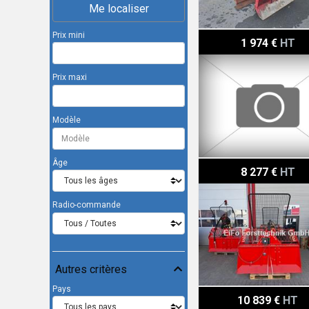
Me localiser
Prix mini
Königswieser KGD 300 M
1 974 €
HT
Prix maxi
Modèle
Âge
Königswieser KGD 80 SA 
8 277 €
HT
Radio-commande
Autres critères
Pays
Königswieser KGD 100 S
10 839 €
HT