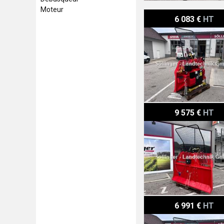
Moteur
Königswieser KGD 55 SA
6 083 €
HT
Königswieser KGD 105 S
9 575 €
HT
Königswieser KGD 65 SA
6 991 €
HT