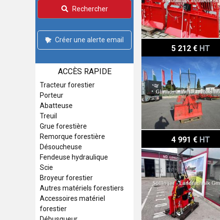
Rechercher
Créer une alerte email
Königswieser 600 EH
5 212 €
HT
ACCÈS RAPIDE
Tracteur forestier
Porteur
Abatteuse
Treuil
Grue forestière
Königswieser KGD 42 SA
Remorque forestière
4 991 €
HT
Désoucheuse
Fendeuse hydraulique
Scie
Broyeur forestier
Autres matériels forestiers
Accessoires matériel
forestier
Débusqueur