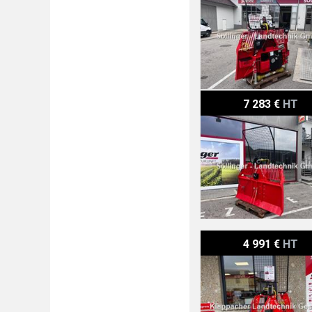
Königswieser KGD 65 SA
7 283 €
HT
Königswieser SA 42
4 991 €
HT