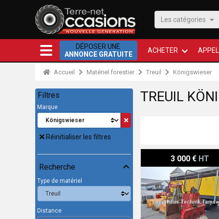
Les catégories
DÉPOSER UNE
ACHETER
APPEL
ANNONCE GRATUITE
Accueil
Matériel forestier
Treuil
Königswieser
TREUIL KÖN
Filtres
Marque
Réinitialiser les filtres
Königswieser 6 to
3 000 €
HT
Recherche
Type de matériel
Distance