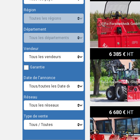
Région
Département
Vendeur
Königswieser KGD 55 SA
6 385 €
HT
Garantie
Date de l'annonce
Réseau
Königswieser KGD 550 EH
6 680 €
HT
Type de vente