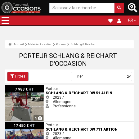
FR
Accueil
Matériel forestier
Porteur
Schlang & Reichart
PORTEUR SCHLANG & REICHART
D'OCCASION
Filtres
Schlang & Reichart DW 51 Alpin
Porteur
7 983 €
HT
SCHLANG & REICHART DW 51 ALPIN
2023 /
Allemagne
Professionnel
5
Schlang & Reichart DW 711 Aktion
Porteur
17 450 €
HT
SCHLANG & REICHART DW 711 AKTION
2023 /
Allemagne