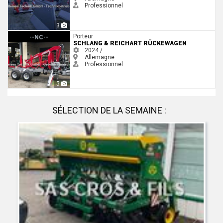
Professionnel
3
Schlang & Reichart Rückewagen
Porteur
--NC--
SCHLANG & REICHART RÜCKEWAGEN
2024 /
Allemagne
Professionnel
5
SÉLECTION DE LA SEMAINE :