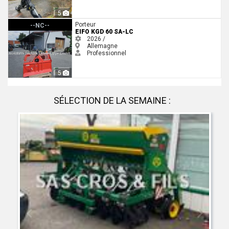
5
EiFo KGD 60 SA-LC
Porteur
--NC--
EIFO KGD 60 SA-LC
2026 /
Allemagne
Professionnel
5
SÉLECTION DE LA SEMAINE :