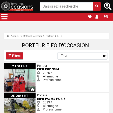
FR
Accueil
Matériel forestier
Porteur
EiFo
PORTEUR EIFO D'OCCASION
Filtres
EiFo KGD 30 M
Porteur
2 100 €
HT
EIFO KGD 30 M
2025 /
Allemagne
Professionnel
2
EiFo PALMS FK 4.71
Porteur
25 900 €
HT
EIFO PALMS FK 4.71
2023 /
Allemagne
Professionnel