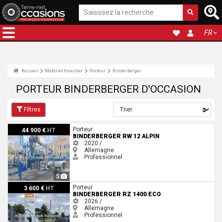
FR
Accueil
Matériel forestier
Porteur
Binderberger
PORTEUR BINDERBERGER D'OCCASION
Filtres
Binderberger RW 12 ALPIN
Porteur
44 900 €
HT
BINDERBERGER RW 12 ALPIN
2020 /
Allemagne
Professionnel
5
Binderberger RZ 1400 ECO
Porteur
3 600 €
HT
BINDERBERGER RZ 1400 ECO
2026 /
Allemagne
Professionnel