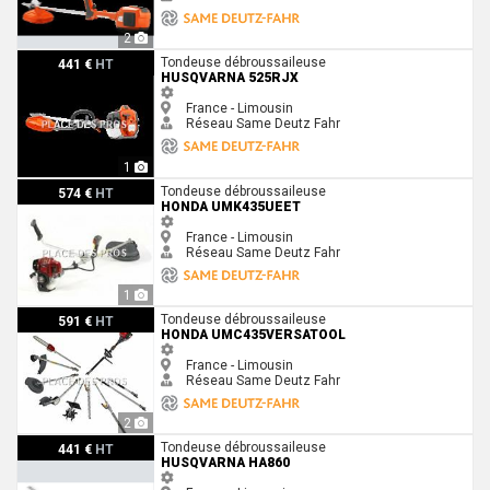
2
Husqvarna 525RJX
Tondeuse débroussaileuse
441 €
HT
HUSQVARNA 525RJX
France - Limousin
Réseau Same Deutz Fahr
1
Honda UMK435UEET
Tondeuse débroussaileuse
574 €
HT
HONDA UMK435UEET
France - Limousin
Réseau Same Deutz Fahr
1
Honda UMC435Versatool
Tondeuse débroussaileuse
591 €
HT
HONDA UMC435VERSATOOL
France - Limousin
Réseau Same Deutz Fahr
2
Husqvarna HA860
Tondeuse débroussaileuse
441 €
HT
HUSQVARNA HA860