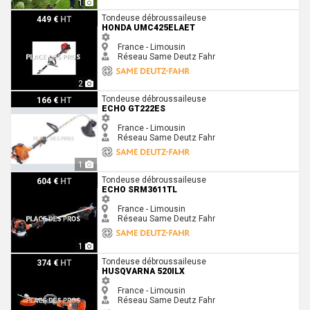
1
Honda UMC425ELAET
Tondeuse débroussaileuse
449 €
HT
HONDA UMC425ELAET
France - Limousin
Réseau Same Deutz Fahr
2
Echo GT222ES
Tondeuse débroussaileuse
166 €
HT
ECHO GT222ES
France - Limousin
Réseau Same Deutz Fahr
1
Echo SRM3611TL
Tondeuse débroussaileuse
604 €
HT
ECHO SRM3611TL
France - Limousin
Réseau Same Deutz Fahr
1
Husqvarna 520iLX
Tondeuse débroussaileuse
374 €
HT
HUSQVARNA 520ILX
France - Limousin
Réseau Same Deutz Fahr