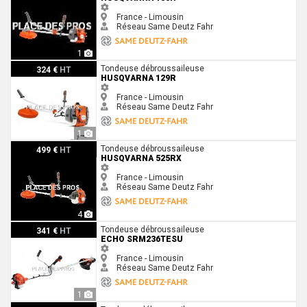
France - Limousin
Réseau Same Deutz Fahr
1
Husqvarna 129R
Tondeuse débroussaileuse
324 €
HT
HUSQVARNA 129R
France - Limousin
Réseau Same Deutz Fahr
1
Husqvarna 525RX
Tondeuse débroussaileuse
499 €
HT
HUSQVARNA 525RX
France - Limousin
Réseau Same Deutz Fahr
4
Echo SRM236TESU
Tondeuse débroussaileuse
341 €
HT
ECHO SRM236TESU
France - Limousin
Réseau Same Deutz Fahr
1