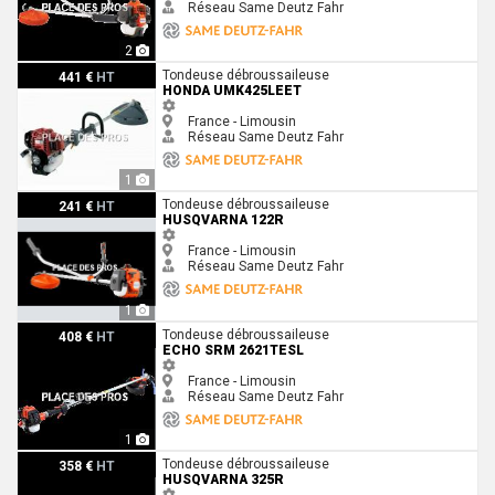
Réseau Same Deutz Fahr
2
Honda UMK425LEET
Tondeuse débroussaileuse
441 €
HT
HONDA UMK425LEET
France - Limousin
Réseau Same Deutz Fahr
1
Husqvarna 122R
Tondeuse débroussaileuse
241 €
HT
HUSQVARNA 122R
France - Limousin
Réseau Same Deutz Fahr
1
Echo SRM 2621TESL
Tondeuse débroussaileuse
408 €
HT
ECHO SRM 2621TESL
France - Limousin
Réseau Same Deutz Fahr
1
Husqvarna 325R
Tondeuse débroussaileuse
358 €
HT
HUSQVARNA 325R