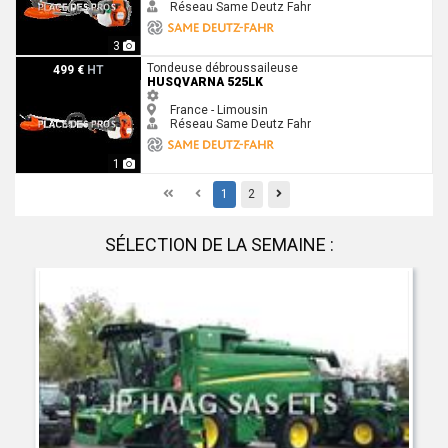
Réseau Same Deutz Fahr
3
Husqvarna 525LK
Tondeuse débroussaileuse
499 €
HT
HUSQVARNA 525LK
France - Limousin
Réseau Same Deutz Fahr
1
First
Previous
Previous
1
2
SÉLECTION DE LA SEMAINE :