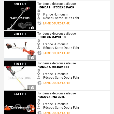
Honda HHT36BXB PACK
Tondeuse débroussaileuse
308 €
HT
HONDA HHT36BXB PACK
France - Limousin
Réseau Same Deutz Fahr
1
Echo SRM420TES
Tondeuse débroussaileuse
738 €
HT
ECHO SRM420TES
France - Limousin
Réseau Same Deutz Fahr
1
Honda UMK450XEET
Tondeuse débroussaileuse
816 €
HT
HONDA UMK450XEET
France - Limousin
Réseau Same Deutz Fahr
1
Husqvarna 325L
Tondeuse débroussaileuse
333 €
HT
HUSQVARNA 325L
France - Limousin
Réseau Same Deutz Fahr