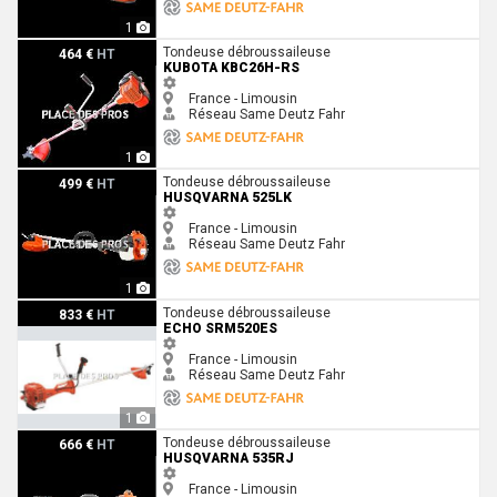
1
Kubota KBC26H-RS
Tondeuse débroussaileuse
464 €
HT
KUBOTA KBC26H-RS
France - Limousin
Réseau Same Deutz Fahr
1
Husqvarna 525LK
Tondeuse débroussaileuse
499 €
HT
HUSQVARNA 525LK
France - Limousin
Réseau Same Deutz Fahr
1
Echo SRM520ES
Tondeuse débroussaileuse
833 €
HT
ECHO SRM520ES
France - Limousin
Réseau Same Deutz Fahr
1
Husqvarna 535RJ
Tondeuse débroussaileuse
666 €
HT
HUSQVARNA 535RJ
France - Limousin