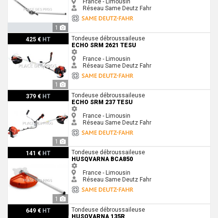
France - Limousin
Réseau Same Deutz Fahr
1
Echo SRM 2621 TESU
Tondeuse débroussaileuse
425 €
HT
ECHO SRM 2621 TESU
France - Limousin
Réseau Same Deutz Fahr
1
Echo SRM 237 TESU
Tondeuse débroussaileuse
379 €
HT
ECHO SRM 237 TESU
France - Limousin
Réseau Same Deutz Fahr
1
Husqvarna BCA850
Tondeuse débroussaileuse
141 €
HT
HUSQVARNA BCA850
France - Limousin
Réseau Same Deutz Fahr
1
Husqvarna 135R
Tondeuse débroussaileuse
649 €
HT
HUSQVARNA 135R