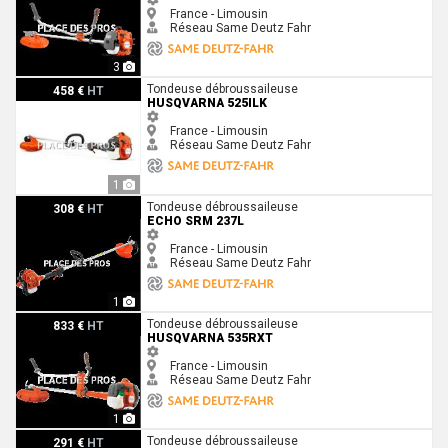
France - Limousin
Réseau Same Deutz Fahr
3
Husqvarna 525iLK
Tondeuse débroussaileuse
458 €
HT
HUSQVARNA 525ILK
France - Limousin
Réseau Same Deutz Fahr
1
Echo SRM 237L
Tondeuse débroussaileuse
308 €
HT
ECHO SRM 237L
France - Limousin
Réseau Same Deutz Fahr
1
Husqvarna 535RXT
Tondeuse débroussaileuse
833 €
HT
HUSQVARNA 535RXT
France - Limousin
Réseau Same Deutz Fahr
1
Honda UMS425LNET
Tondeuse débroussaileuse
291 €
HT