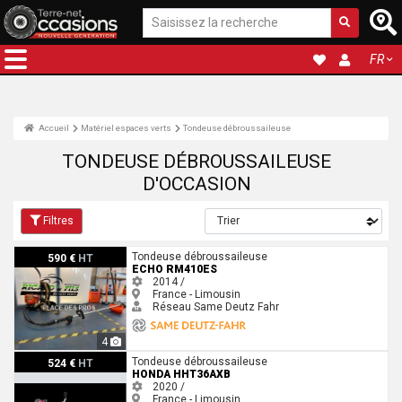
FR
Accueil
Matériel espaces verts
Tondeuse débroussaileuse
TONDEUSE DÉBROUSSAILEUSE
D'OCCASION
Filtres
Echo RM410ES
Tondeuse débroussaileuse
590 €
HT
ECHO RM410ES
2014 /
France - Limousin
Réseau Same Deutz Fahr
4
Honda HHT36AXB
Tondeuse débroussaileuse
524 €
HT
HONDA HHT36AXB
2020 /
France - Limousin