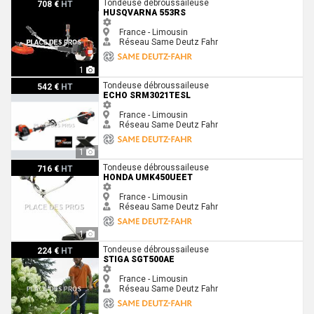
Husqvarna 553RS
Tondeuse débroussaileuse
708 €
HT
HUSQVARNA 553RS
France - Limousin
Réseau Same Deutz Fahr
1
Echo SRM3021TESL
Tondeuse débroussaileuse
542 €
HT
ECHO SRM3021TESL
France - Limousin
Réseau Same Deutz Fahr
1
Honda UMK450UEET
Tondeuse débroussaileuse
716 €
HT
HONDA UMK450UEET
France - Limousin
Réseau Same Deutz Fahr
1
Stiga SGT500AE
Tondeuse débroussaileuse
224 €
HT
STIGA SGT500AE
France - Limousin
Réseau Same Deutz Fahr