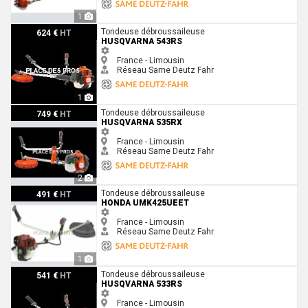
1
Husqvarna 543RS
Tondeuse débroussaileuse
624 €
HT
HUSQVARNA 543RS
France - Limousin
Réseau Same Deutz Fahr
1
Husqvarna 535RX
Tondeuse débroussaileuse
749 €
HT
HUSQVARNA 535RX
France - Limousin
Réseau Same Deutz Fahr
2
Honda UMK425UEET
Tondeuse débroussaileuse
491 €
HT
HONDA UMK425UEET
France - Limousin
Réseau Same Deutz Fahr
1
Husqvarna 533RS
Tondeuse débroussaileuse
541 €
HT
HUSQVARNA 533RS
France - Limousin