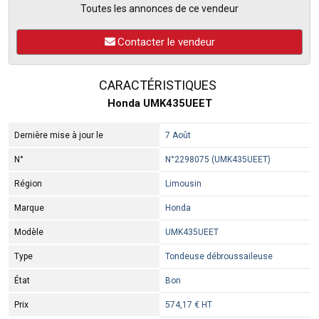
Toutes les annonces de ce vendeur
Contacter le vendeur
CARACTÉRISTIQUES
Honda UMK435UEET
Dernière mise à jour le
7 Août
N°
N°2298075 (UMK435UEET)
Région
Limousin
Marque
Honda
Modèle
UMK435UEET
Type
Tondeuse débroussaileuse
État
Bon
Prix
574,17 € HT