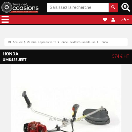
FR
Accueil
Matériel espaces verts
Tondeuse débroussaileuse
Honda
HONDA
574 €
HT
UMK435UEET