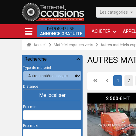
Les catégories
DÉPOSER UNE
ACHETER
APPEL
ANNONCE GRATUITE
Accueil
Matériel espaces verts
Autres matériels es
AUTRES MAT
Recherche
Type de matériel
First
Previous
1
2
Distance
Me localiser
Wiedenmann TERRA CLE
2 500 €
HT
Prix mini
Prix maxi