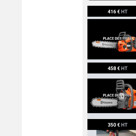
Husqvarna Tronçonneuse
416 €
HT
Husqvarna Tronçonneuse
458 €
HT
Rabaud HERBIOGAZ
350 €
HT