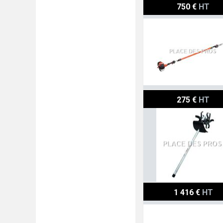
Echo Élagueuse PPT262
750 €
HT
Echo Débroussailleuse à
275 €
HT
Husqvarna Tronçonneus
1 416 €
HT