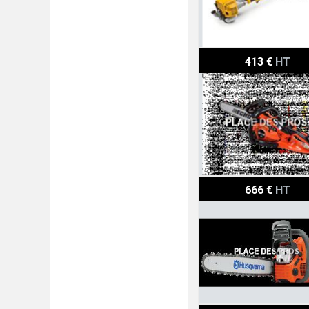
Echo Tronçonneuse CS2
413 €
HT
Husqvarna Tronçonneus
666 €
HT