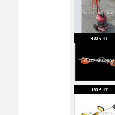
Husqvarna Débroussaille
483 €
HT
Stiga Débroussailleuse à
183 €
HT