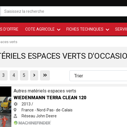
S D'OFFRE
COTE AGRICOLE
FICHES TECHNIQUES
SERVI
paces verts
ÉRIELS ESPACES VERTS D'OCCASI
Previous
First
3
4
5
AN 120
Autres matériels espaces verts
WIEDENMANN TERRA CLEAN 120
2013 /
France - Nord-Pas- de-Calais
Réseau John Deere