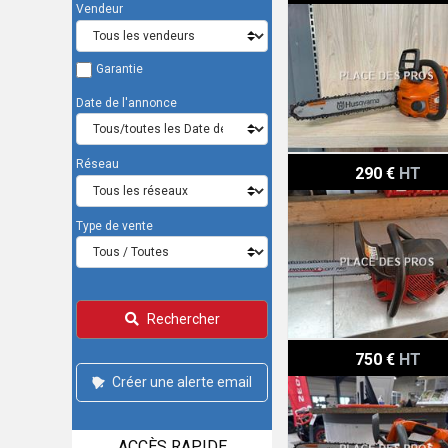
Vendeur
Garantie
Date de l'annonce
Jonsered Tronçonneuse 
Réseau
290 €
HT
Type de vente
Rechercher
Husqvarna Tronçonneuse
750 €
HT
Créer une alerte email
ACCÈS RAPIDE