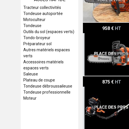
Tracteur collectivités
Tondeuse autoportée
Motoculteur
Husqvarna Tronçonneuse
Tondeuse
958 €
HT
Outils du sol (espaces verts)
Tondo-broyeur
Préparateur sol
Autres matériels espaces
verts
Accessoires matériels
espaces verts
Saleuse
Echo Débroussailleuse à
Plateau de coupe
875 €
HT
Tondeuse débroussaileuse
Tondeuse professionnelle
Moteur