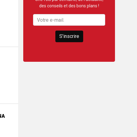
des conseils et des bons plans !
S'inscrire
NA