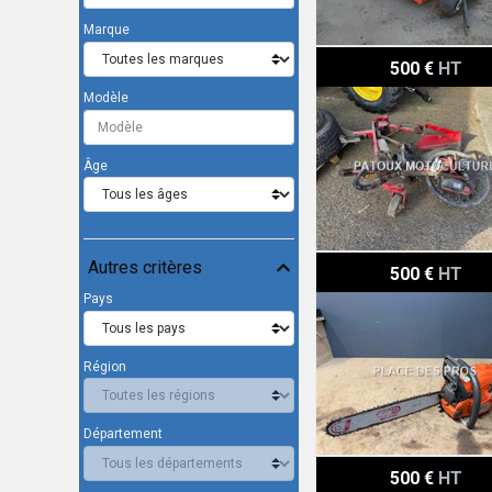
Marque
Gianni Ferrari BROSSE
500 €
HT
Modèle
Âge
Husqvarna Tronçonneuse
Autres critères
500 €
HT
Pays
Région
Département
Husqvarna Tronçonneuse
500 €
HT