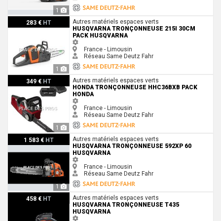
1
Husqvarna Tronçonneuse 215i 30cm pack Husqvarna
Autres matériels espaces verts
283 €
HT
HUSQVARNA TRONÇONNEUSE 215I 30CM
PACK HUSQVARNA
France - Limousin
Réseau Same Deutz Fahr
1
Honda Tronçonneuse HHC36BXB PACK Honda
Autres matériels espaces verts
349 €
HT
HONDA TRONÇONNEUSE HHC36BXB PACK
HONDA
France - Limousin
Réseau Same Deutz Fahr
1
Husqvarna Tronçonneuse 592XP 60 Husqvarna
Autres matériels espaces verts
1 583 €
HT
HUSQVARNA TRONÇONNEUSE 592XP 60
HUSQVARNA
France - Limousin
Réseau Same Deutz Fahr
1
Husqvarna Tronçonneuse T435 Husqvarna
Autres matériels espaces verts
458 €
HT
HUSQVARNA TRONÇONNEUSE T435
HUSQVARNA