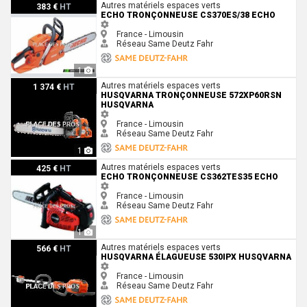
Echo Tronçonneuse CS370ES/38 Echo
Autres matériels espaces verts
383 €
HT
ECHO TRONÇONNEUSE CS370ES/38 ECHO
France - Limousin
Réseau Same Deutz Fahr
1
Husqvarna Tronçonneuse 572XP60RSN Husqvarna
Autres matériels espaces verts
1 374 €
HT
HUSQVARNA TRONÇONNEUSE 572XP60RSN
HUSQVARNA
France - Limousin
Réseau Same Deutz Fahr
1
Echo Tronçonneuse CS362TES35 Echo
Autres matériels espaces verts
425 €
HT
ECHO TRONÇONNEUSE CS362TES35 ECHO
France - Limousin
Réseau Same Deutz Fahr
1
Husqvarna Élagueuse 530iPX Husqvarna
Autres matériels espaces verts
566 €
HT
HUSQVARNA ÉLAGUEUSE 530IPX HUSQVARNA
France - Limousin
Réseau Same Deutz Fahr