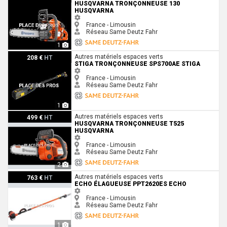
HUSQVARNA TRONÇONNEUSE 130
HUSQVARNA
France - Limousin
Réseau Same Deutz Fahr
1
Stiga Tronçonneuse SPS700AE Stiga
Autres matériels espaces verts
208 €
HT
STIGA TRONÇONNEUSE SPS700AE STIGA
France - Limousin
Réseau Same Deutz Fahr
1
Husqvarna Tronçonneuse T525 Husqvarna
Autres matériels espaces verts
499 €
HT
HUSQVARNA TRONÇONNEUSE T525
HUSQVARNA
France - Limousin
Réseau Same Deutz Fahr
2
Echo Élagueuse PPT2620ES Echo
Autres matériels espaces verts
763 €
HT
ECHO ÉLAGUEUSE PPT2620ES ECHO
France - Limousin
Réseau Same Deutz Fahr
1