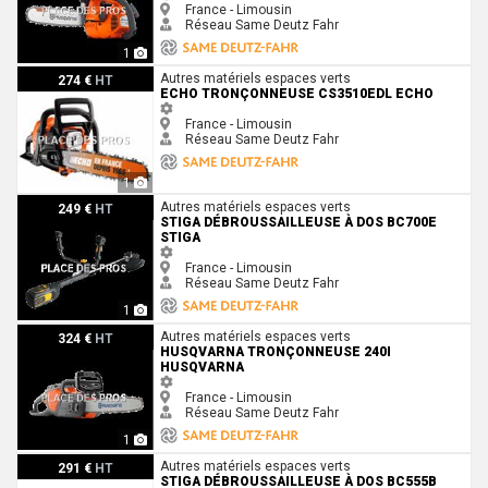
France - Limousin
Réseau Same Deutz Fahr
1
Echo Tronçonneuse CS3510EDL Echo
Autres matériels espaces verts
274 €
HT
ECHO TRONÇONNEUSE CS3510EDL ECHO
France - Limousin
Réseau Same Deutz Fahr
1
Stiga Débroussailleuse à dos BC700E Stiga
Autres matériels espaces verts
249 €
HT
STIGA DÉBROUSSAILLEUSE À DOS BC700E
STIGA
France - Limousin
Réseau Same Deutz Fahr
1
Husqvarna Tronçonneuse 240i Husqvarna
Autres matériels espaces verts
324 €
HT
HUSQVARNA TRONÇONNEUSE 240I
HUSQVARNA
France - Limousin
Réseau Same Deutz Fahr
1
Stiga Débroussailleuse à dos BC555B Stiga
Autres matériels espaces verts
291 €
HT
STIGA DÉBROUSSAILLEUSE À DOS BC555B