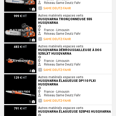
Réseau Same Deutz Fahr
1
Husqvarna Tronçonneuse 555 Husqvarna
Autres matériels espaces verts
999 €
HT
HUSQVARNA TRONÇONNEUSE 555
HUSQVARNA
France - Limousin
Réseau Same Deutz Fahr
2
Husqvarna Débroussailleuse à dos 525iLXT Husqvarna
Autres matériels espaces verts
483 €
HT
HUSQVARNA DÉBROUSSAILLEUSE À DOS
525ILXT HUSQVARNA
France - Limousin
Réseau Same Deutz Fahr
4
Husqvarna Élagueuse DP110 FLXI Husqvarna
Autres matériels espaces verts
129 €
HT
HUSQVARNA ÉLAGUEUSE DP110 FLXI
HUSQVARNA
France - Limousin
Réseau Same Deutz Fahr
1
Husqvarna Élagueuse 525P4S Husqvarna
Autres matériels espaces verts
791 €
HT
HUSQVARNA ÉLAGUEUSE 525P4S HUSQVARNA