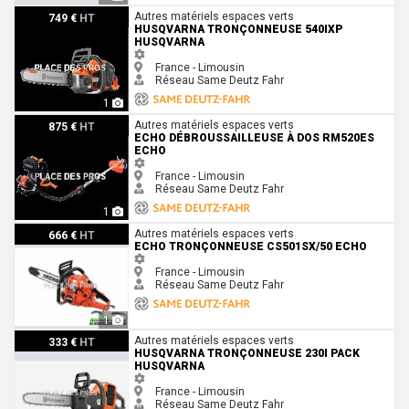
Husqvarna Tronçonneuse 540IXP Husqvarna
Autres matériels espaces verts
749 €
HT
HUSQVARNA TRONÇONNEUSE 540IXP
HUSQVARNA
France - Limousin
Réseau Same Deutz Fahr
1
Echo Débroussailleuse à dos RM520ES Echo
Autres matériels espaces verts
875 €
HT
ECHO DÉBROUSSAILLEUSE À DOS RM520ES
ECHO
France - Limousin
Réseau Same Deutz Fahr
1
Echo Tronçonneuse CS501SX/50 Echo
Autres matériels espaces verts
666 €
HT
ECHO TRONÇONNEUSE CS501SX/50 ECHO
France - Limousin
Réseau Same Deutz Fahr
1
Husqvarna Tronçonneuse 230i pack Husqvarna
Autres matériels espaces verts
333 €
HT
HUSQVARNA TRONÇONNEUSE 230I PACK
HUSQVARNA
France - Limousin
Réseau Same Deutz Fahr