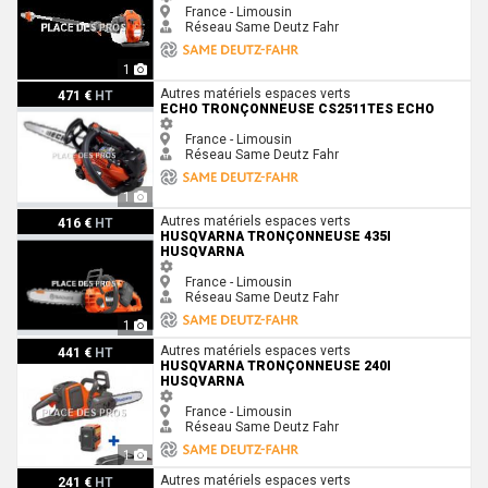
France - Limousin
Réseau Same Deutz Fahr
1
Echo Tronçonneuse CS2511TES Echo
Autres matériels espaces verts
471 €
HT
ECHO TRONÇONNEUSE CS2511TES ECHO
France - Limousin
Réseau Same Deutz Fahr
1
Husqvarna Tronçonneuse 435i Husqvarna
Autres matériels espaces verts
416 €
HT
HUSQVARNA TRONÇONNEUSE 435I
HUSQVARNA
France - Limousin
Réseau Same Deutz Fahr
1
Husqvarna Tronçonneuse 240i Husqvarna
Autres matériels espaces verts
441 €
HT
HUSQVARNA TRONÇONNEUSE 240I
HUSQVARNA
France - Limousin
Réseau Same Deutz Fahr
1
Husqvarna Tronçonneuse 130 Husqvarna
Autres matériels espaces verts
241 €
HT