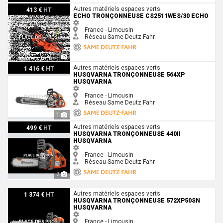
Echo Tronçonneuse CS2511WES/30 Echo
Autres matériels espaces verts
413 €
HT
ECHO TRONÇONNEUSE CS2511WES/30 ECHO
France - Limousin
Réseau Same Deutz Fahr
1
Husqvarna Tronçonneuse 564XP Husqvarna
Autres matériels espaces verts
1 416 €
HT
HUSQVARNA TRONÇONNEUSE 564XP
HUSQVARNA
France - Limousin
Réseau Same Deutz Fahr
1
Husqvarna Tronçonneuse 440II Husqvarna
Autres matériels espaces verts
499 €
HT
HUSQVARNA TRONÇONNEUSE 440II
HUSQVARNA
France - Limousin
Réseau Same Deutz Fahr
2
Husqvarna Tronçonneuse 572XP50SN Husqvarna
Autres matériels espaces verts
1 374 €
HT
HUSQVARNA TRONÇONNEUSE 572XP50SN
HUSQVARNA
France - Limousin