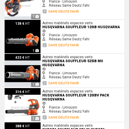
France - Limousin
Réseau Same Deutz Fahr
1
Husqvarna Souffleur 120iB Husqvarna
Autres matériels espaces verts
138 €
HT
HUSQVARNA SOUFFLEUR 120IB HUSQVARNA
France - Limousin
Réseau Same Deutz Fahr
1
Husqvarna Souffleur 525IB MII Husqvarna
Autres matériels espaces verts
433 €
HT
HUSQVARNA SOUFFLEUR 525IB MII
HUSQVARNA
France - Limousin
Réseau Same Deutz Fahr
1
Husqvarna Souffleur 120iBV pack Husqvarna
Autres matériels espaces verts
316 €
HT
HUSQVARNA SOUFFLEUR 120IBV PACK
HUSQVARNA
France - Limousin
Réseau Same Deutz Fahr
1
Kubota Souffleur KBL31 Kubota
Autres matériels espaces verts
388 €
HT