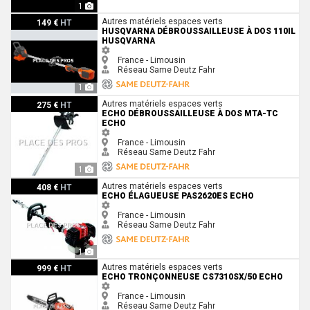
1
Husqvarna Débroussailleuse à dos 110iL Husqvarna
Autres matériels espaces verts
149 €
HT
HUSQVARNA DÉBROUSSAILLEUSE À DOS 110IL
HUSQVARNA
France - Limousin
Réseau Same Deutz Fahr
1
Echo Débroussailleuse à dos MTA-TC Echo
Autres matériels espaces verts
275 €
HT
ECHO DÉBROUSSAILLEUSE À DOS MTA-TC
ECHO
France - Limousin
Réseau Same Deutz Fahr
1
Echo Élagueuse PAS2620ES Echo
Autres matériels espaces verts
408 €
HT
ECHO ÉLAGUEUSE PAS2620ES ECHO
France - Limousin
Réseau Same Deutz Fahr
1
Echo Tronçonneuse CS7310SX/50 Echo
Autres matériels espaces verts
999 €
HT
ECHO TRONÇONNEUSE CS7310SX/50 ECHO
France - Limousin
Réseau Same Deutz Fahr