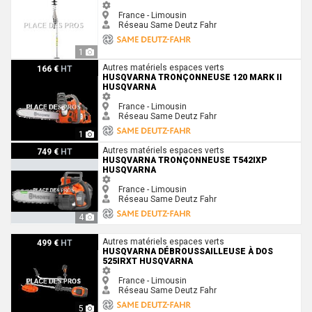
France - Limousin
Réseau Same Deutz Fahr
1
Husqvarna Tronçonneuse 120 Mark II Husqvarna
Autres matériels espaces verts
166 €
HT
HUSQVARNA TRONÇONNEUSE 120 MARK II
HUSQVARNA
France - Limousin
Réseau Same Deutz Fahr
1
Husqvarna Tronçonneuse T542IXP Husqvarna
Autres matériels espaces verts
749 €
HT
HUSQVARNA TRONÇONNEUSE T542IXP
HUSQVARNA
France - Limousin
Réseau Same Deutz Fahr
4
Husqvarna Débroussailleuse à dos 525iRXT Husqvarna
Autres matériels espaces verts
499 €
HT
HUSQVARNA DÉBROUSSAILLEUSE À DOS
525IRXT HUSQVARNA
France - Limousin
Réseau Same Deutz Fahr
5