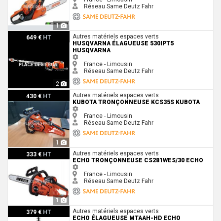
Réseau Same Deutz Fahr
1
Husqvarna Élagueuse 530iPT5 Husqvarna
Autres matériels espaces verts
649 €
HT
HUSQVARNA ÉLAGUEUSE 530IPT5
HUSQVARNA
France - Limousin
Réseau Same Deutz Fahr
2
Kubota Tronçonneuse KCS35S Kubota
Autres matériels espaces verts
430 €
HT
KUBOTA TRONÇONNEUSE KCS35S KUBOTA
France - Limousin
Réseau Same Deutz Fahr
1
Echo Tronçonneuse CS281WES/30 Echo
Autres matériels espaces verts
333 €
HT
ECHO TRONÇONNEUSE CS281WES/30 ECHO
France - Limousin
Réseau Same Deutz Fahr
1
Echo Élagueuse MTAAH-HD Echo
Autres matériels espaces verts
379 €
HT
ECHO ÉLAGUEUSE MTAAH-HD ECHO