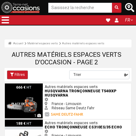
FR
Accueil
Matériel espaces verts
Autres matériels espaces verts
AUTRES MATÉRIELS ESPACES VERTS
D'OCCASION - PAGE 2
Filtres
Husqvarna Tronçonneuse T540IXP Husqvarna
Autres matériels espaces verts
666 €
HT
HUSQVARNA TRONÇONNEUSE T540IXP
HUSQVARNA
France - Limousin
Réseau Same Deutz Fahr
1
Echo Tronçonneuse CS310ES/35 Echo
Autres matériels espaces verts
188 €
HT
ECHO TRONÇONNEUSE CS310ES/35 ECHO
France - Limousin