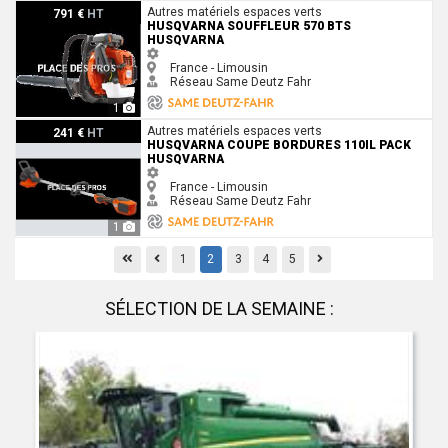
Husqvarna Souffleur 570 BTS Husqvarna
Autres matériels espaces verts
791 €
HT
HUSQVARNA SOUFFLEUR 570 BTS
HUSQVARNA
France - Limousin
Réseau Same Deutz Fahr
1
Husqvarna Coupe bordures 110IL PACK Husqvarna
Autres matériels espaces verts
241 €
HT
HUSQVARNA COUPE BORDURES 110IL PACK
HUSQVARNA
France - Limousin
Réseau Same Deutz Fahr
1
First
Previous
Previous
1
2
3
4
5
SÉLECTION DE LA SEMAINE :