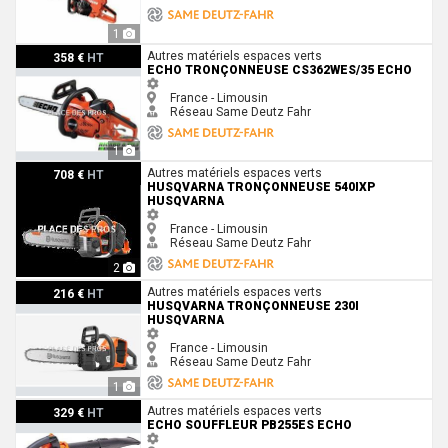
1
Echo Tronçonneuse CS362WES/35 Echo
Autres matériels espaces verts
358 €
HT
ECHO TRONÇONNEUSE CS362WES/35 ECHO
France - Limousin
Réseau Same Deutz Fahr
1
Husqvarna Tronçonneuse 540IXP Husqvarna
Autres matériels espaces verts
708 €
HT
HUSQVARNA TRONÇONNEUSE 540IXP
HUSQVARNA
France - Limousin
Réseau Same Deutz Fahr
2
Husqvarna Tronçonneuse 230i Husqvarna
Autres matériels espaces verts
216 €
HT
HUSQVARNA TRONÇONNEUSE 230I
HUSQVARNA
France - Limousin
Réseau Same Deutz Fahr
1
Echo Souffleur PB255ES Echo
Autres matériels espaces verts
329 €
HT
ECHO SOUFFLEUR PB255ES ECHO