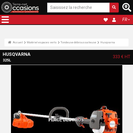
FR
Accueil
Matériel espaces verts
Tondeuse débroussaileuse
Husqvarna
HUSQVARNA
333 €
HT
325L