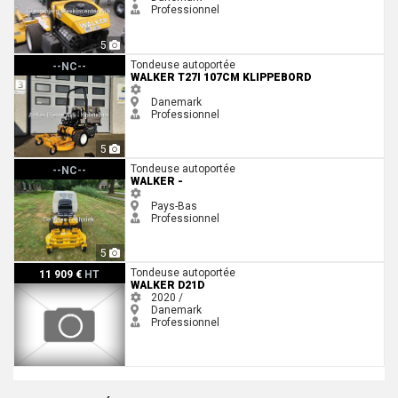
Professionnel
5
Walker T27i 107cm klippebord
Tondeuse autoportée
--NC--
WALKER T27I 107CM KLIPPEBORD
Danemark
Professionnel
5
Walker -
Tondeuse autoportée
--NC--
WALKER -
Pays-Bas
Professionnel
5
Walker D21D
Tondeuse autoportée
11 909 €
HT
WALKER D21D
2020 /
Danemark
Professionnel