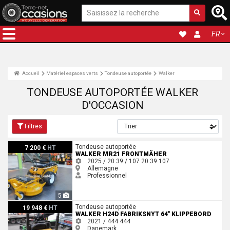
FR
Accueil
Matériel espaces verts
Tondeuse autoportée
Walker
TONDEUSE AUTOPORTÉE WALKER
D'OCCASION
Filtres
Walker MR21 Frontmäher
Tondeuse autoportée
7 200 €
HT
WALKER MR21 FRONTMÄHER
2025 / 20.39 / 107
20.39
107
Allemagne
Professionnel
5
Walker H24d Fabriksnyt 64" klippebord
Tondeuse autoportée
19 948 €
HT
WALKER H24D FABRIKSNYT 64" KLIPPEBORD
2021 / 444
444
Danemark