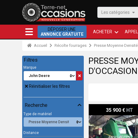
Les catégories
DÉPOSER UNE
ACHETER
APPEL
ANNONCE GRATUITE
Accueil
Récolte fourrages
Presse Moyenne Densité
PRESSE MOY
Filtres
Marque
D'OCCASION
Réinitialiser les filtres
Recherche
John Deere V461M
35 900 €
HT
Type de matériel
Distance