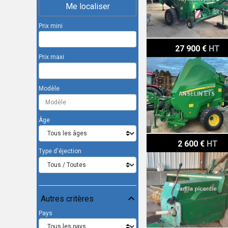
Me localiser
Prix mini
John Deere 410
27 900 €
HT
Prix maxi
Modèle
Âge
John Deere TH 336
2 600 €
HT
Type d'éjection
Autres critères
Pays