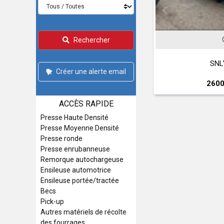
MANITOU
GIL
Rechercher
 634 120 LSU Turbo
SNLV 16 D
Créer une alerte email
37000 € HT
26000 € HT
ACCÈS RAPIDE
Presse Haute Densité
Presse Moyenne Densité
Presse ronde
Presse enrubanneuse
Remorque autochargeuse
Ensileuse automotrice
Ensileuse portée/tractée
Becs
Pick-up
Autres matériels de récolte
des fourrages