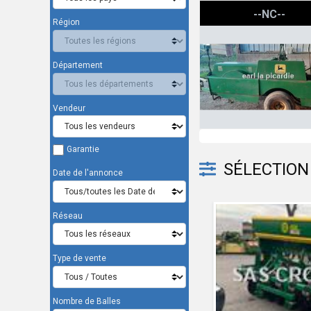
John Deere 336
--NC--
Région
Département
Vendeur
Garantie
SÉLECTION 
Date de l'annonce
Réseau
Type de vente
Nombre de Balles