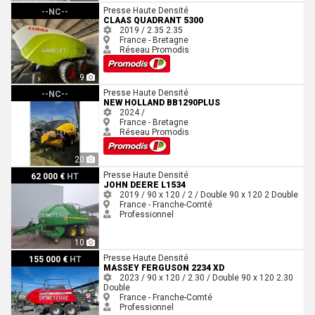
Claas QUADRANT 5300
Presse Haute Densité
--NC--
CLAAS QUADRANT 5300
2019 / 2.35
2.35
France - Bretagne
Réseau Promodis
9
New Holland BB1290PLUS
Presse Haute Densité
--NC--
NEW HOLLAND BB1290PLUS
2024 /
France - Bretagne
Réseau Promodis
20
John Deere L1534
Presse Haute Densité
62 000 €
HT
JOHN DEERE L1534
2019 / 90 x 120 / 2 / Double
90 x 120
2
Double
France - Franche-Comté
Professionnel
10
Massey Ferguson 2234 XD
Presse Haute Densité
155 000 €
HT
MASSEY FERGUSON 2234 XD
2023 / 90 x 120 / 2.30 / Double
90 x 120
2.30
Double
France - Franche-Comté
Professionnel