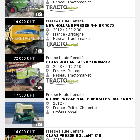
Réseau Tractomarket
1
New Holland PRESSE N-H BR 7070
Presse Haute Densité
10 000 €
HT
NEW HOLLAND PRESSE N-H BR 7070
2012 / 2.30
2.30
France - Bretagne
Réseau Tractomarket
3
Claas ROLLANT 455 RC UNIWRAP
Presse Haute Densité
72 000 €
HT
CLAAS ROLLANT 455 RC UNIWRAP
2023 / 2.10
2.10
France - Bretagne
Réseau Tractomarket
3
Krone Presse haute densité V1500 Krone
Presse Haute Densité
17 500 €
HT
KRONE PRESSE HAUTE DENSITÉ V1500 KRONE
2012 /
France - Poitou-Charentes
Professionnel
12
Claas PRESSE ROLLANT 340
Presse Haute Densité
16 000 €
HT
CLAAS PRESSE ROLLANT 340