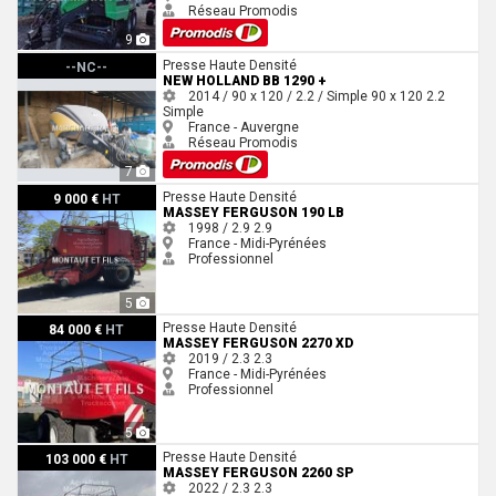
Réseau Promodis
9
New Holland BB 1290 +
Presse Haute Densité
--NC--
NEW HOLLAND BB 1290 +
2014 / 90 x 120 / 2.2 / Simple
90 x 120
2.2
Simple
France - Auvergne
Réseau Promodis
7
Massey Ferguson 190 LB
Presse Haute Densité
9 000 €
HT
MASSEY FERGUSON 190 LB
1998 / 2.9
2.9
France - Midi-Pyrénées
Professionnel
5
Massey Ferguson 2270 XD
Presse Haute Densité
84 000 €
HT
MASSEY FERGUSON 2270 XD
2019 / 2.3
2.3
France - Midi-Pyrénées
Professionnel
5
Massey Ferguson 2260 SP
Presse Haute Densité
103 000 €
HT
MASSEY FERGUSON 2260 SP
2022 / 2.3
2.3