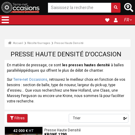
FR
Accueil
Récolte fourrages
Presse Haute Densité
PRESSE HAUTE DENSITÉ D'OCCASION
En matière de pressage, ce sont
les presses hautes densité
à balles
parallélépipédiques qui offrent le plus de débit de chantier.
Sur
Terre-net Occasions
, retrouvez le meilleur choix en fonction de vos
besoins : section de balle, type de noueur, largeur du pick-up, type
d'essieu... Que vous recherchiez une New Holland, une Claas, une
Massey Ferguson ou encore une Krone, nous sommes là pour faciliter
votre recherche.
Filtres
Krone 1290
Presse Haute Densité
42 000 €
HT
KRONE 1290