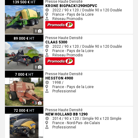
Krone BIGPACK1290HDPVC
Presse Haute Densité
139 500 €
HT
KRONE BIGPACK1290HDPVC
2022 / 90 x 120 / Double
90 x 120
Double
France - Pays de la Loire
Réseau Promodis
8
Claas 5300
Presse Haute Densité
89 000 €
HT
CLAAS 5300
2022 / 90 x 120 / Double
90 x 120
Double
France - Pays de la Loire
Réseau Promodis
8
Hesston 4900
Presse Haute Densité
7 000 €
HT
HESSTON 4900
1998 /
France - Pays de la Loire
Professionnel
9
New Holland BB 1290
Presse Haute Densité
72 000 €
HT
NEW HOLLAND BB 1290
2014 / 90 x 120 / Simple
90 x 120
Simple
France - Nord-Pas- de-Calais
Professionnel