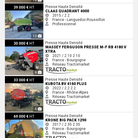
Claas Quadrant 4000
Presse Haute Densité
39 000 €
HT
CLAAS QUADRANT 4000
2015 / 2
2
France - Languedoc-Roussillon
Professionnel
10
Massey Ferguson PRESSE M-F RB 4180 V XTRA
Presse Haute Densité
30 000 €
HT
MASSEY FERGUSON PRESSE M-F RB 4180 V
XTRA
2021 / 2.10
2.10
France - Bourgogne
Réseau Tractomarket
6
Kubota BV 4160 PLUS
Presse Haute Densité
33 000 €
HT
KUBOTA BV 4160 PLUS
2022 / 2.2
2.2
France - Rhône-Alpes
Réseau Tractomarket
6
Krone BIG PACK 1290
Presse Haute Densité
69 000 €
HT
KRONE BIG PACK 1290
2017 / 2.35
2.35
France - Bourgogne
Réseau Tractomarket