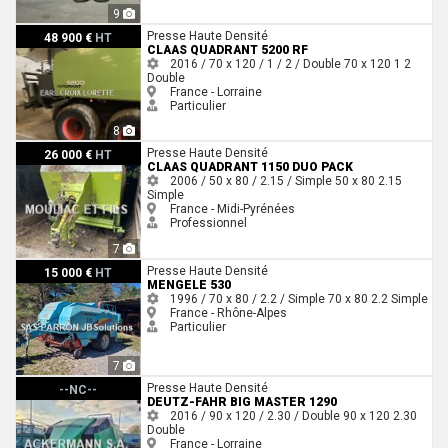
9
Claas QUADRANT 5200 RF
Presse Haute Densité
48 900 €
HT
CLAAS QUADRANT 5200 RF
2016 / 70 x 120 / 1 / 2 / Double
70 x 120
1
2
Double
France - Lorraine
Particulier
8
Claas QUADRANT 1150 DUO PACK
Presse Haute Densité
26 000 €
HT
CLAAS QUADRANT 1150 DUO PACK
2006 / 50 x 80 / 2.15 / Simple
50 x 80
2.15
Simple
France - Midi-Pyrénées
Professionnel
7
Mengele 530
Presse Haute Densité
15 000 €
HT
MENGELE 530
1996 / 70 x 80 / 2.2 / Simple
70 x 80
2.2
Simple
France - Rhône-Alpes
Particulier
7
Deutz-Fahr BIG MASTER 1290
Presse Haute Densité
--NC--
DEUTZ-FAHR BIG MASTER 1290
2016 / 90 x 120 / 2.30 / Double
90 x 120
2.30
Double
France - Lorraine