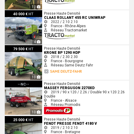
10
Claas ROLLANT 455 RC UNIWRAP
Presse Haute Densité
40 000 €
HT
CLAAS ROLLANT 455 RC UNIWRAP
2022 / 2.10
2.10
France - Rhône-Alpes
Réseau Tractomarket
4
Krone BP 1290 HDP
Presse Haute Densité
79 500 €
HT
KRONE BP 1290 HDP
2018 / 2.30
2.30
France - Bourgogne
Réseau Same Deutz Fahr
10
Massey Ferguson 2270XD
Presse Haute Densité
--NC--
MASSEY FERGUSON 2270XD
2019 / 90 x 120 / 2.26 / Double
90 x 120
2.26
Double
France - Alsace
Réseau Promodis
10
Fendt PRESSE FENDT 4180 V
Presse Haute Densité
25 000 €
HT
FENDT PRESSE FENDT 4180 V
2019 / 2.10
2.10
France - Bretagne