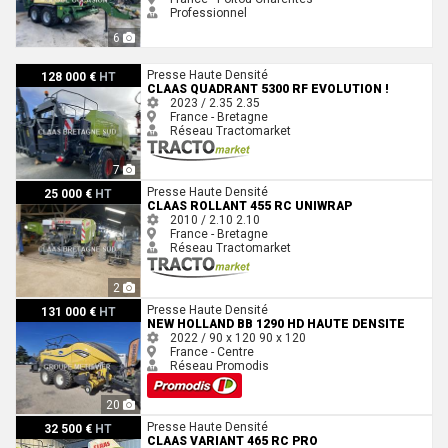
Professionnel
6
Claas QUADRANT 5300 RF EVOLUTION !
Presse Haute Densité
128 000 €
HT
CLAAS QUADRANT 5300 RF EVOLUTION !
2023 / 2.35
2.35
France - Bretagne
Réseau Tractomarket
7
Claas ROLLANT 455 RC UNIWRAP
Presse Haute Densité
25 000 €
HT
CLAAS ROLLANT 455 RC UNIWRAP
2010 / 2.10
2.10
France - Bretagne
Réseau Tractomarket
2
New Holland BB 1290 HD Haute Densite
Presse Haute Densité
131 000 €
HT
NEW HOLLAND BB 1290 HD HAUTE DENSITE
2022 / 90 x 120
90 x 120
France - Centre
Réseau Promodis
20
Claas VARIANT 465 RC PRO
Presse Haute Densité
32 500 €
HT
CLAAS VARIANT 465 RC PRO