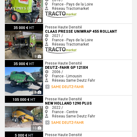
2018 /
France - Pays de la Loire
Réseau Tractomarket
10
Claas PRESSE UNIWRAP 455 ROLLANT
Presse Haute Densité
35 000 €
HT
CLAAS PRESSE UNIWRAP 455 ROLLANT
2021 /
France - Pays de la Loire
Réseau Tractomarket
9
Deutz-Fahr GP 121XH
Presse Haute Densité
35 000 €
HT
DEUTZ-FAHR GP 121XH
2006 /
France - Limousin
Réseau Same Deutz Fahr
8
New Holland 1290 Plus
Presse Haute Densité
105 000 €
HT
NEW HOLLAND 1290 PLUS
2022 /
France - Centre
Réseau Same Deutz Fahr
10
Hesston 4900
Presse Haute Densité
5 000 €
HT