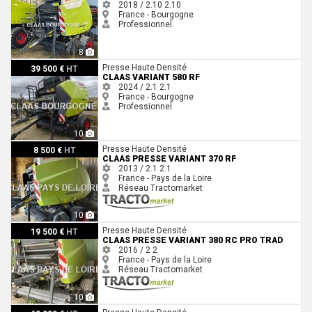
2018 / 2.10
2.10
France - Bourgogne
Professionnel
8
Claas VARIANT 580 RF
Presse Haute Densité
39 500 €
HT
CLAAS VARIANT 580 RF
2024 / 2.1
2.1
France - Bourgogne
Professionnel
10
Claas PRESSE VARIANT 370 RF
Presse Haute Densité
8 500 €
HT
CLAAS PRESSE VARIANT 370 RF
2013 / 2.1
2.1
France - Pays de la Loire
Réseau Tractomarket
10
Claas PRESSE VARIANT 380 RC PRO TRAD
Presse Haute Densité
19 500 €
HT
CLAAS PRESSE VARIANT 380 RC PRO TRAD
2016 / 2
2
France - Pays de la Loire
Réseau Tractomarket
10
Claas QUADRANT 5300 RF TANDEM