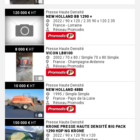
5
New Holland BB 1290 +
Presse Haute Densité
120 000 €
HT
NEW HOLLAND BB 1290 +
2022 / 90 x 120 / 2.35
90 x 120
2.35
France - Lorraine
Réseau Promodis
Vicon LB8100
Presse Haute Densité
8 000 €
HT
VICON LB8100
2002 / 70 x 80 / Simple
70 x 80
Simple
France - Champagne-Ardenne
Réseau Promodis
3
New Holland 4880
Presse Haute Densité
10 000 €
HT
NEW HOLLAND 4880
1995 / Simple
Simple
France - Pays de la Loire
Réseau Promodis
6
Krone Presse haute densité BIG PACK 1290 HDP NG Krone
Presse Haute Densité
150 000 €
HT
KRONE PRESSE HAUTE DENSITÉ BIG PACK
1290 HDP NG KRONE
2022 / 90 x 120
90 x 120
France - Poitou-Charentes