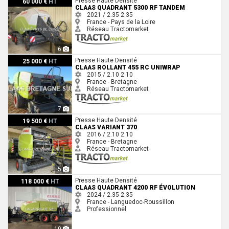
Presse Haute Densité
60 000 €
HT
CLAAS QUADRANT 5300 RF TANDEM
2021 / 2.35
2.35
France - Pays de la Loire
Réseau Tractomarket
6
Claas ROLLANT 455 RC UNIWRAP
Presse Haute Densité
25 000 €
HT
CLAAS ROLLANT 455 RC UNIWRAP
2015 / 2.10
2.10
France - Bretagne
Réseau Tractomarket
7
Claas VARIANT 370
Presse Haute Densité
19 500 €
HT
CLAAS VARIANT 370
2016 / 2.10
2.10
France - Bretagne
Réseau Tractomarket
5
Claas QUADRANT 4200 RF ÉVOLUTION
Presse Haute Densité
118 000 €
HT
CLAAS QUADRANT 4200 RF ÉVOLUTION
2024 / 2.35
2.35
France - Languedoc-Roussillon
Professionnel
10