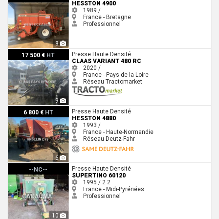
HESSTON 4900
1989 /
France - Bretagne
Professionnel
8
Claas VARIANT 480 RC
Presse Haute Densité
17 500 €
HT
CLAAS VARIANT 480 RC
2020 /
France - Pays de la Loire
Réseau Tractomarket
9
Hesston 4880
Presse Haute Densité
6 800 €
HT
HESSTON 4880
1993 /
France - Haute-Normandie
Réseau Deutz-Fahr
6
Supertino 60120
Presse Haute Densité
--NC--
SUPERTINO 60120
1995 / 2
2
France - Midi-Pyrénées
Professionnel
10