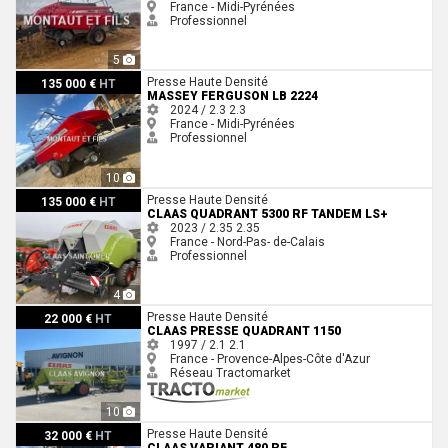
France - Midi-Pyrénées
Professionnel
5
Massey Ferguson LB 2224
Presse Haute Densité
135 000 €
HT
MASSEY FERGUSON LB 2224
2024 / 2.3
2.3
France - Midi-Pyrénées
Professionnel
10
Claas QUADRANT 5300 RF TANDEM LS+
Presse Haute Densité
135 000 €
HT
CLAAS QUADRANT 5300 RF TANDEM LS+
2023 / 2.35
2.35
France - Nord-Pas- de-Calais
Professionnel
4
Claas PRESSE QUADRANT 1150
Presse Haute Densité
22 000 €
HT
CLAAS PRESSE QUADRANT 1150
1997 / 2.1
2.1
France - Provence-Alpes-Côte d'Azur
Réseau Tractomarket
10
Claas VARIANT 480 RF
Presse Haute Densité
32 000 €
HT