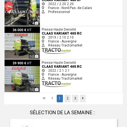
CLAAS VARIANT 480 RF
2022 / 2.20
2.20
France - Nord-Pas- de-Calais
Professionnel
4
Claas VARIANT 465 RC
Presse Haute Densité
36 000 €
HT
CLAAS VARIANT 465 RC
2019 / 2.10
2.10
France - Auvergne
Réseau Tractomarket
10
Claas VARIANT 465 RC
Presse Haute Densité
39 900 €
HT
CLAAS VARIANT 465 RC
2022 / 2.1
2.1
France - Auvergne
Réseau Tractomarket
10
First
Previous
Previous
1
2
3
SÉLECTION DE LA SEMAINE :