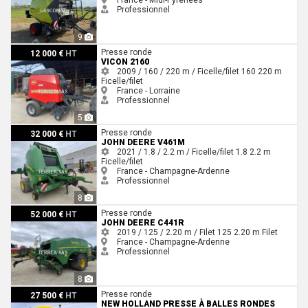
France - Midi-Pyrénées
Professionnel
9
Vicon 2160
Presse ronde
12 000 €
HT
VICON 2160
2009 / 160 / 220 m / Ficelle/filet
160
220 m
Ficelle/filet
France - Lorraine
Professionnel
5
John Deere V461M
Presse ronde
32 000 €
HT
JOHN DEERE V461M
2021 / 1.8 / 2.2 m / Ficelle/filet
1.8
2.2 m
Ficelle/filet
France - Champagne-Ardenne
Professionnel
8
John Deere C441R
Presse ronde
52 000 €
HT
JOHN DEERE C441R
2019 / 125 / 2.20 m / Filet
125
2.20 m
Filet
France - Champagne-Ardenne
Professionnel
8
New Holland Presse à balles rondes ROLLBELT150SE New Holland
Presse ronde
27 500 €
HT
NEW HOLLAND PRESSE À BALLES RONDES