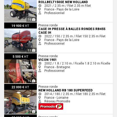
ROLLBELT150SE NEW HOLLAND
2021 / 2.35 m / Filet
2.35 m
Filet
France - Pays de la Loire
Professionnel
16
Case IH Presse à balles rondes RB455 Case IH
Presse ronde
19 900 €
HT
CASE IH PRESSE À BALLES RONDES RB455
CASE IH
2022 / 150 / 2.35 m / Filet
150
2.35 m
Filet
France - Pays de la Loire
Professionnel
11
Vicon 1901
Presse ronde
5 500 €
HT
VICON 1901
2002 / 1.8 / 2.10 m / Ficelle
1.8
2.10 m
Ficelle
France - Bretagne
Professionnel
10
New Holland Rb 180 superfeed
Presse ronde
22 000 €
HT
NEW HOLLAND RB 180 SUPERFEED
2014 / 180 / 2.35 m / Filet
180
2.35 m
Filet
France - Lorraine
Réseau Promodis
7
New Holland Rollbelt 180 superfeed