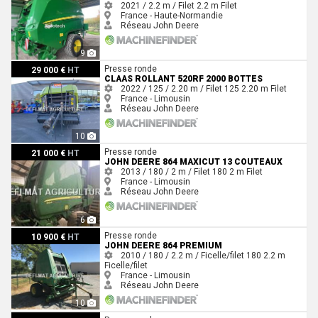
2021 / 2.2 m / Filet
2.2 m
Filet
France - Haute-Normandie
Réseau John Deere
9
Claas ROLLANT 520RF 2000 BOTTES
Presse ronde
29 000 €
HT
CLAAS ROLLANT 520RF 2000 BOTTES
2022 / 125 / 2.20 m / Filet
125
2.20 m
Filet
France - Limousin
Réseau John Deere
10
John Deere 864 MAXICUT 13 COUTEAUX
Presse ronde
21 000 €
HT
JOHN DEERE 864 MAXICUT 13 COUTEAUX
2013 / 180 / 2 m / Filet
180
2 m
Filet
France - Limousin
Réseau John Deere
6
John Deere 864 PREMIUM
Presse ronde
10 900 €
HT
JOHN DEERE 864 PREMIUM
2010 / 180 / 2.2 m / Ficelle/filet
180
2.2 m
Ficelle/filet
France - Limousin
Réseau John Deere
10
Welger RP 535