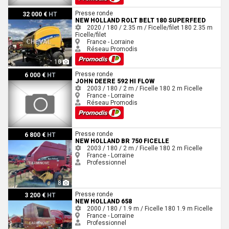
New Holland Rolt belt 180 superfeed
Presse ronde
32 000 €
HT
NEW HOLLAND ROLT BELT 180 SUPERFEED
2020 / 180 / 2.35 m / Ficelle/filet
180
2.35 m
Ficelle/filet
France - Lorraine
Réseau Promodis
10
John Deere 592 Hi Flow
Presse ronde
6 000 €
HT
JOHN DEERE 592 HI FLOW
2003 / 180 / 2 m / Ficelle
180
2 m
Ficelle
France - Lorraine
Réseau Promodis
New Holland BR 750 FICELLE
Presse ronde
6 800 €
HT
NEW HOLLAND BR 750 FICELLE
2003 / 180 / 2 m / Ficelle
180
2 m
Ficelle
France - Lorraine
Professionnel
8
New Holland 658
Presse ronde
3 200 €
HT
NEW HOLLAND 658
2000 / 180 / 1.9 m / Ficelle
180
1.9 m
Ficelle
France - Lorraine
Professionnel