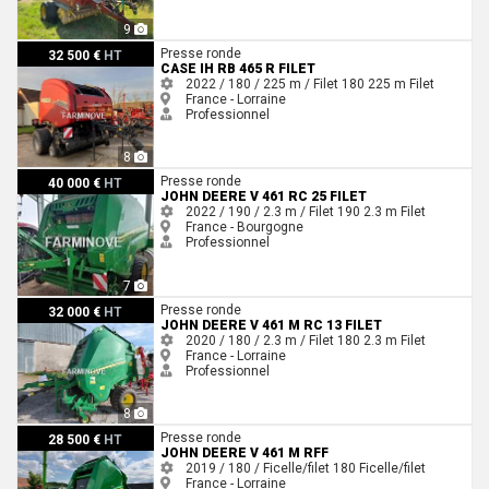
9
Case IH RB 465 R FILET
Presse ronde
32 500 €
HT
CASE IH RB 465 R FILET
2022 / 180 / 225 m / Filet
180
225 m
Filet
France - Lorraine
Professionnel
8
John Deere V 461 RC 25 FILET
Presse ronde
40 000 €
HT
JOHN DEERE V 461 RC 25 FILET
2022 / 190 / 2.3 m / Filet
190
2.3 m
Filet
France - Bourgogne
Professionnel
7
John Deere V 461 M RC 13 FILET
Presse ronde
32 000 €
HT
JOHN DEERE V 461 M RC 13 FILET
2020 / 180 / 2.3 m / Filet
180
2.3 m
Filet
France - Lorraine
Professionnel
8
John Deere V 461 M RFF
Presse ronde
28 500 €
HT
JOHN DEERE V 461 M RFF
2019 / 180 / Ficelle/filet
180
Ficelle/filet
France - Lorraine