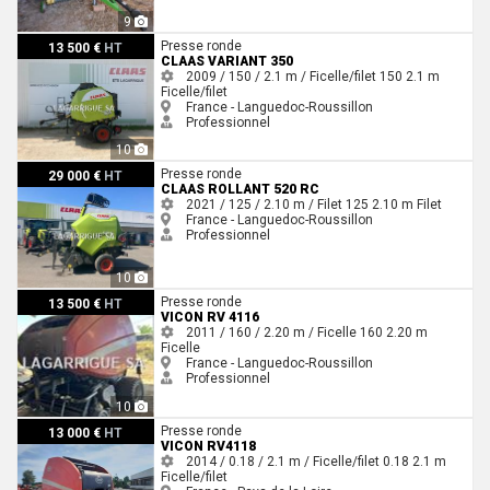
9
Claas Variant 350
Presse ronde
13 500 €
HT
CLAAS VARIANT 350
2009 / 150 / 2.1 m / Ficelle/filet
150
2.1 m
Ficelle/filet
France - Languedoc-Roussillon
Professionnel
10
Claas ROLLANT 520 RC
Presse ronde
29 000 €
HT
CLAAS ROLLANT 520 RC
2021 / 125 / 2.10 m / Filet
125
2.10 m
Filet
France - Languedoc-Roussillon
Professionnel
10
Vicon Rv 4116
Presse ronde
13 500 €
HT
VICON RV 4116
2011 / 160 / 2.20 m / Ficelle
160
2.20 m
Ficelle
France - Languedoc-Roussillon
Professionnel
10
Vicon RV4118
Presse ronde
13 000 €
HT
VICON RV4118
2014 / 0.18 / 2.1 m / Ficelle/filet
0.18
2.1 m
Ficelle/filet