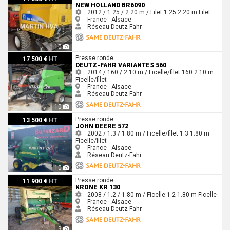
NEW HOLLAND BR6090
2012 / 1.25 / 2.20 m / Filet
1.25
2.20 m
Filet
France - Alsace
Réseau Deutz-Fahr
10
Deutz-Fahr Variantes 560
Presse ronde
17 500 €
HT
DEUTZ-FAHR VARIANTES 560
2014 / 160 / 2.10 m / Ficelle/filet
160
2.10 m
Ficelle/filet
France - Alsace
Réseau Deutz-Fahr
10
John Deere 572
Presse ronde
13 500 €
HT
JOHN DEERE 572
2002 / 1.3 / 1.80 m / Ficelle/filet
1.3
1.80 m
Ficelle/filet
France - Alsace
Réseau Deutz-Fahr
10
Krone KR 130
Presse ronde
11 900 €
HT
KRONE KR 130
2008 / 1.2 / 1.80 m / Ficelle
1.2
1.80 m
Ficelle
France - Alsace
Réseau Deutz-Fahr
9