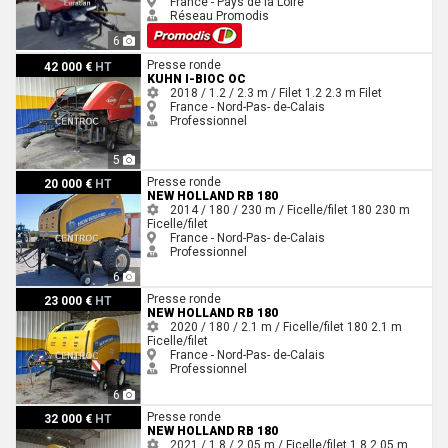
France - Pays de la Loire
Réseau Promodis
6
Kuhn I-BIOC OC
Presse ronde
42 000 €
HT
KUHN I-BIOC OC
2018 / 1.2 / 2.3 m / Filet
1.2
2.3 m
Filet
France - Nord-Pas- de-Calais
Professionnel
5
New Holland RB 180
Presse ronde
20 000 €
HT
NEW HOLLAND RB 180
2014 / 180 / 230 m / Ficelle/filet
180
230 m
Ficelle/filet
France - Nord-Pas- de-Calais
Professionnel
6
New Holland RB 180
Presse ronde
23 000 €
HT
NEW HOLLAND RB 180
2020 / 180 / 2.1 m / Ficelle/filet
180
2.1 m
Ficelle/filet
France - Nord-Pas- de-Calais
Professionnel
6
New Holland RB 180
Presse ronde
32 000 €
HT
NEW HOLLAND RB 180
2021 / 1.8 / 2.05 m / Ficelle/filet
1.8
2.05 m