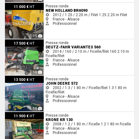
New Holland Br6090
Presse ronde
11 000 €
HT
NEW HOLLAND BR6090
2012 / 1.25 / 2.20 m / Filet
1.25
2.20 m
Filet
France - Alsace
Professionnel
10
Deutz-Fahr Variantes 560
Presse ronde
17 500 €
HT
DEUTZ-FAHR VARIANTES 560
2014 / 160 / 2.10 m / Ficelle/filet
160
2.10 m
Ficelle/filet
France - Alsace
Professionnel
10
John Deere 572
Presse ronde
13 500 €
HT
JOHN DEERE 572
2002 / 1.3 / 1.80 m / Ficelle/filet
1.3
1.80 m
Ficelle/filet
France - Alsace
Professionnel
10
Krone KR 130
Presse ronde
11 900 €
HT
KRONE KR 130
2008 / 1.2 / 1.80 m / Ficelle
1.2
1.80 m
Ficelle
France - Alsace
Professionnel