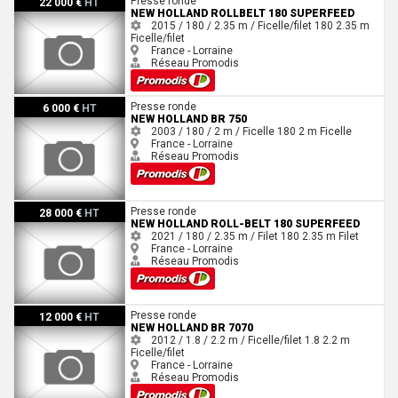
Presse ronde
22 000 €
HT
NEW HOLLAND ROLLBELT 180 SUPERFEED
2015 / 180 / 2.35 m / Ficelle/filet
180
2.35 m
Ficelle/filet
France - Lorraine
Réseau Promodis
New Holland BR 750
Presse ronde
6 000 €
HT
NEW HOLLAND BR 750
2003 / 180 / 2 m / Ficelle
180
2 m
Ficelle
France - Lorraine
Réseau Promodis
New Holland Roll-Belt 180 SuperFeed
Presse ronde
28 000 €
HT
NEW HOLLAND ROLL-BELT 180 SUPERFEED
2021 / 180 / 2.35 m / Filet
180
2.35 m
Filet
France - Lorraine
Réseau Promodis
New Holland BR 7070
Presse ronde
12 000 €
HT
NEW HOLLAND BR 7070
2012 / 1.8 / 2.2 m / Ficelle/filet
1.8
2.2 m
Ficelle/filet
France - Lorraine
Réseau Promodis