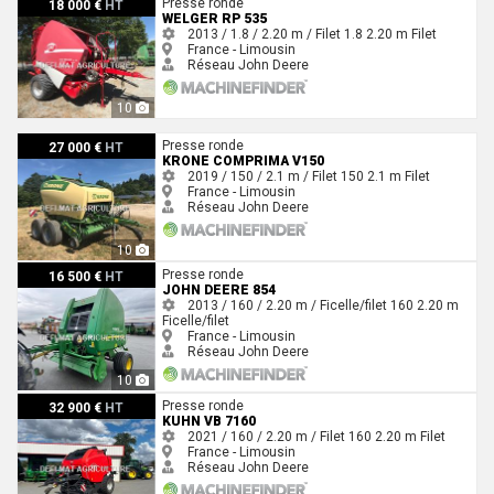
Presse ronde
18 000 €
HT
WELGER RP 535
2013 / 1.8 / 2.20 m / Filet
1.8
2.20 m
Filet
France - Limousin
Réseau John Deere
10
Krone COMPRIMA V150
Presse ronde
27 000 €
HT
KRONE COMPRIMA V150
2019 / 150 / 2.1 m / Filet
150
2.1 m
Filet
France - Limousin
Réseau John Deere
10
John Deere 854
Presse ronde
16 500 €
HT
JOHN DEERE 854
2013 / 160 / 2.20 m / Ficelle/filet
160
2.20 m
Ficelle/filet
France - Limousin
Réseau John Deere
10
Kuhn VB 7160
Presse ronde
32 900 €
HT
KUHN VB 7160
2021 / 160 / 2.20 m / Filet
160
2.20 m
Filet
France - Limousin
Réseau John Deere