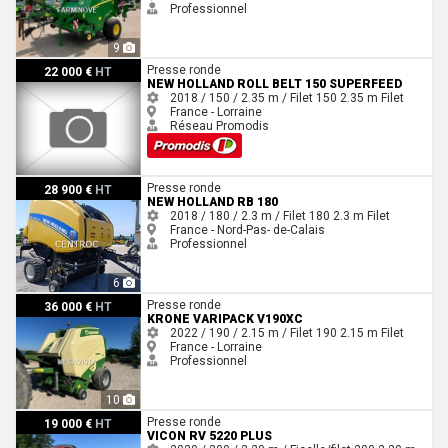
Professionnel
9
New Holland Roll Belt 150 Superfeed
Presse ronde
22 000 €
HT
NEW HOLLAND ROLL BELT 150 SUPERFEED
2018 / 150 / 2.35 m / Filet
150
2.35 m
Filet
France - Lorraine
Réseau Promodis
New Holland RB 180
Presse ronde
28 900 €
HT
NEW HOLLAND RB 180
2018 / 180 / 2.3 m / Filet
180
2.3 m
Filet
France - Nord-Pas- de-Calais
Professionnel
6
Krone Varipack V190XC
Presse ronde
36 000 €
HT
KRONE VARIPACK V190XC
2022 / 190 / 2.15 m / Filet
190
2.15 m
Filet
France - Lorraine
Professionnel
10
Vicon RV 5220 Plus
Presse ronde
19 000 €
HT
VICON RV 5220 PLUS