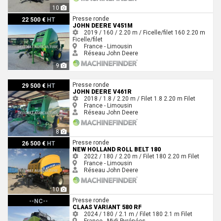
10
John Deere V451M
Presse ronde
22 500 €
HT
JOHN DEERE V451M
2019 / 160 / 2.20 m / Ficelle/filet
160
2.20 m
Ficelle/filet
France - Limousin
Réseau John Deere
9
John Deere V461R
Presse ronde
29 500 €
HT
JOHN DEERE V461R
2018 / 1.8 / 2.20 m / Filet
1.8
2.20 m
Filet
France - Limousin
Réseau John Deere
8
New Holland ROLL BELT 180
Presse ronde
26 500 €
HT
NEW HOLLAND ROLL BELT 180
2022 / 180 / 2.20 m / Filet
180
2.20 m
Filet
France - Limousin
Réseau John Deere
10
Claas VARIANT 580 RF
Presse ronde
--NC--
CLAAS VARIANT 580 RF
2024 / 180 / 2.1 m / Filet
180
2.1 m
Filet