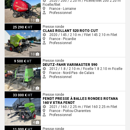
2020 / 200 / 2.20 m / Ficelle/filet
200
2.20 m
Ficelle/filet
France - Lorraine
Professionnel
10
Claas Rollant 520 roto cut
Presse ronde
25 290 €
HT
CLAAS ROLLANT 520 ROTO CUT
2020 / 145 / 2.10 m / Filet
145
2.10 m
Filet
France - Picardie
Professionnel
10
Deutz-Fahr Varimaster 590
Presse ronde
9 500 €
HT
DEUTZ-FAHR VARIMASTER 590
2012 / 1.8 / 2.10 m / Ficelle
1.8
2.10 m
Ficelle
France - Nord-Pas- de-Calais
Professionnel
7
Fendt Presse à balles rondes ROTANA 160 V XTRA Fendt
Presse ronde
33 000 €
HT
FENDT PRESSE À BALLES RONDES ROTANA
160 V XTRA FENDT
2021 / 160 / 2.25 m / Filet
160
2.25 m
Filet
France - Poitou-Charentes
Professionnel
4
New Holland Br6090
Presse ronde
11 000 €
HT