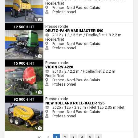
Ficelle/filet
France - Nord-Pas- de-Calais
Professionnel
6
Deutz-Fahr VARIMASTER 590
Presse ronde
12 500 €
HT
DEUTZ-FAHR VARIMASTER 590
2012 / 1.8 / 2.2 m / Ficelle/filet
1.8
2.2 m
Ficelle/filet
France - Nord-Pas- de-Calais
Professionnel
6
Vicon RV 4220
Presse ronde
15 900 €
HT
VICON RV 4220
2013 / 2 / 2.2 m / Ficelle/filet
2
2.2 m
Ficelle/filet
France - Nord-Pas- de-Calais
Professionnel
3
New Holland ROLL-BALER 125
Presse ronde
92 000 €
HT
NEW HOLLAND ROLL-BALER 125
2025 / 125 / 2.35 m / Filet
125
2.35 m
Filet
France - Nord-Pas- de-Calais
Professionnel
5
First
Previous
Previous
1
2
3
4
5