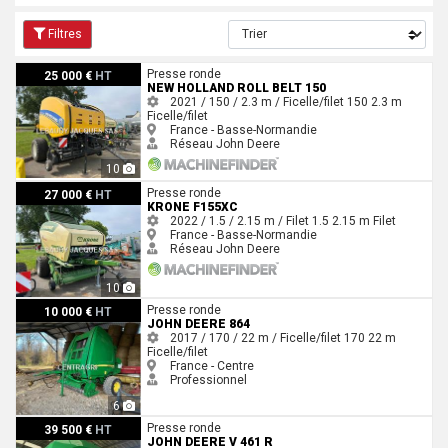
Filtres
New Holland Roll belt 150
Presse ronde
25 000 €
HT
NEW HOLLAND ROLL BELT 150
2021 / 150 / 2.3 m / Ficelle/filet
150
2.3 m
Ficelle/filet
France - Basse-Normandie
Réseau John Deere
10
Krone F155xc
Presse ronde
27 000 €
HT
KRONE F155XC
2022 / 1.5 / 2.15 m / Filet
1.5
2.15 m
Filet
France - Basse-Normandie
Réseau John Deere
10
John Deere 864
Presse ronde
10 000 €
HT
JOHN DEERE 864
2017 / 170 / 22 m / Ficelle/filet
170
22 m
Ficelle/filet
France - Centre
Professionnel
6
John Deere V 461 R
Presse ronde
39 500 €
HT
JOHN DEERE V 461 R