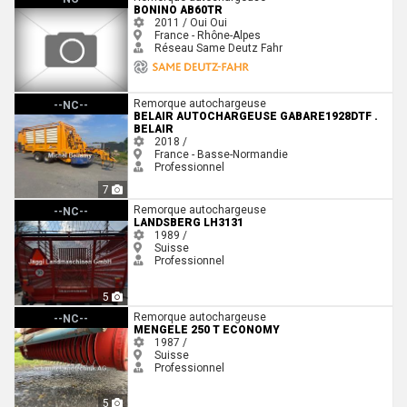
BONINO AB60TR
2011 / Oui
Oui
France - Rhône-Alpes
Réseau Same Deutz Fahr
Belair Autochargeuse GABARE1928DTF . Belair
Remorque autochargeuse
--NC--
BELAIR AUTOCHARGEUSE GABARE1928DTF .
BELAIR
2018 /
France - Basse-Normandie
Professionnel
7
Landsberg LH3131
Remorque autochargeuse
--NC--
LANDSBERG LH3131
1989 /
Suisse
Professionnel
5
Mengele 250 T Economy
Remorque autochargeuse
--NC--
MENGELE 250 T ECONOMY
1987 /
Suisse
Professionnel
5