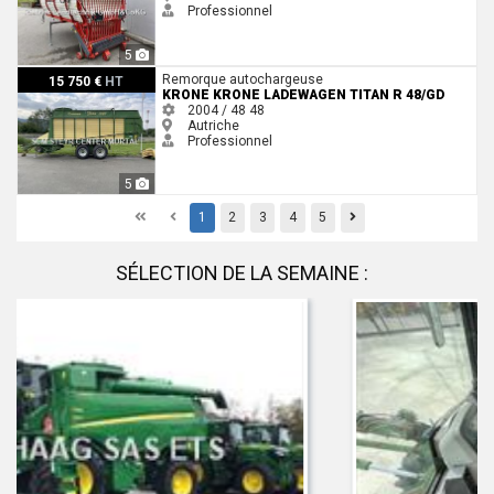
Professionnel
5
Krone Krone Ladewagen Titan R 48/GD
Remorque autochargeuse
15 750 €
HT
KRONE KRONE LADEWAGEN TITAN R 48/GD
2004 / 48
48
Autriche
Professionnel
5
First
Previous
Previous
1
2
3
4
5
SÉLECTION DE LA SEMAINE :