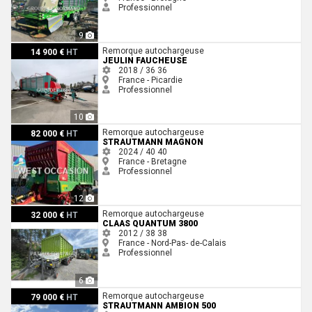
Professionnel
9
Jeulin FAUCHEUSE
Remorque autochargeuse
14 900 €
HT
JEULIN FAUCHEUSE
2018 / 36
36
France - Picardie
Professionnel
10
Strautmann MAGNON
Remorque autochargeuse
82 000 €
HT
STRAUTMANN MAGNON
2024 / 40
40
France - Bretagne
Professionnel
12
Claas QUANTUM 3800
Remorque autochargeuse
32 000 €
HT
CLAAS QUANTUM 3800
2012 / 38
38
France - Nord-Pas- de-Calais
Professionnel
6
Strautmann AMBION 500
Remorque autochargeuse
79 000 €
HT
STRAUTMANN AMBION 500