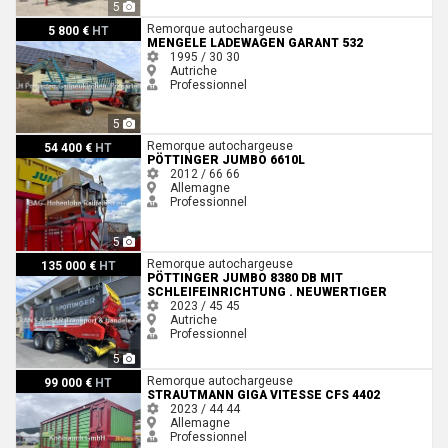
5
Mengele Ladewagen Garant 532
Remorque autochargeuse
5 800 €
HT
MENGELE LADEWAGEN GARANT 532
1995 / 30
30
Autriche
Professionnel
5
Pöttinger JUMBO 6610L
Remorque autochargeuse
54 400 €
HT
PÖTTINGER JUMBO 6610L
2012 / 66
66
Allemagne
Professionnel
5
Pöttinger Jumbo 8380 DB mit Schleifeinrichtung . Neuwertiger
Remorque autochargeuse
135 000 €
HT
PÖTTINGER JUMBO 8380 DB MIT
SCHLEIFEINRICHTUNG . NEUWERTIGER
2023 / 45
45
Autriche
Professionnel
5
Strautmann Giga Vitesse CFS 4402
Remorque autochargeuse
99 000 €
HT
STRAUTMANN GIGA VITESSE CFS 4402
2023 / 44
44
Allemagne
Professionnel