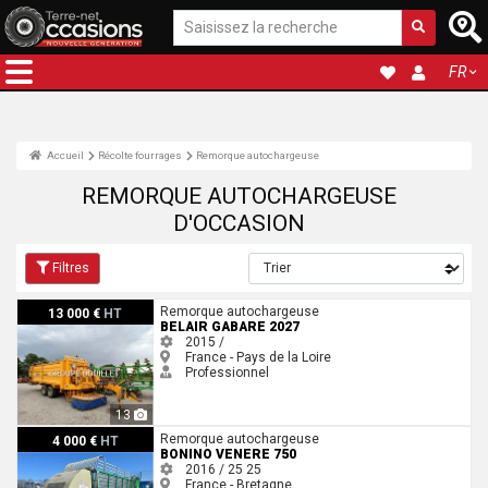
FR
Accueil
Récolte fourrages
Remorque autochargeuse
REMORQUE AUTOCHARGEUSE
D'OCCASION
Filtres
Belair GABARE 2027
Remorque autochargeuse
13 000 €
HT
BELAIR GABARE 2027
2015 /
France - Pays de la Loire
Professionnel
13
Bonino VENERE 750
Remorque autochargeuse
4 000 €
HT
BONINO VENERE 750
2016 / 25
25
France - Bretagne