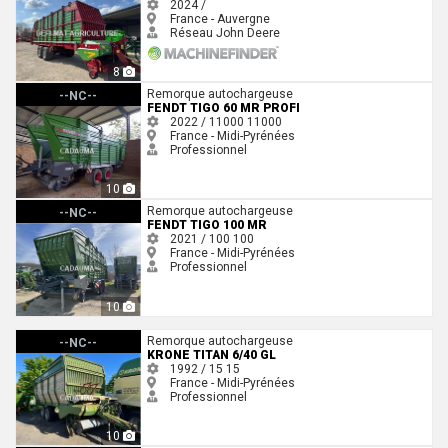
2024 /
France - Auvergne
Réseau John Deere
8
Fendt Tigo 60 MR Profi
Remorque autochargeuse
--NC--
FENDT TIGO 60 MR PROFI
2022 / 11000
11000
France - Midi-Pyrénées
Professionnel
10
Fendt TIGO 100 MR
Remorque autochargeuse
--NC--
FENDT TIGO 100 MR
2021 / 100
100
France - Midi-Pyrénées
Professionnel
10
Krone TITAN 6/40 GL
Remorque autochargeuse
--NC--
KRONE TITAN 6/40 GL
1992 / 15
15
France - Midi-Pyrénées
Professionnel
10