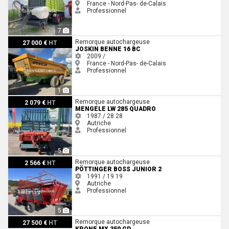
France - Nord-Pas- de-Calais
Professionnel
7
Joskin BENNE 16 BC
Remorque autochargeuse
27 000 €
HT
JOSKIN BENNE 16 BC
2009 /
France - Nord-Pas- de-Calais
Professionnel
1
Mengele LW 285 Quadro
Remorque autochargeuse
2 079 €
HT
MENGELE LW 285 QUADRO
1987 / 28
28
Autriche
Professionnel
5
Pöttinger Boss Junior 2
Remorque autochargeuse
2 566 €
HT
PÖTTINGER BOSS JUNIOR 2
1991 / 19
19
Autriche
Professionnel
5
Krone MX 350 GD
Remorque autochargeuse
27 500 €
HT