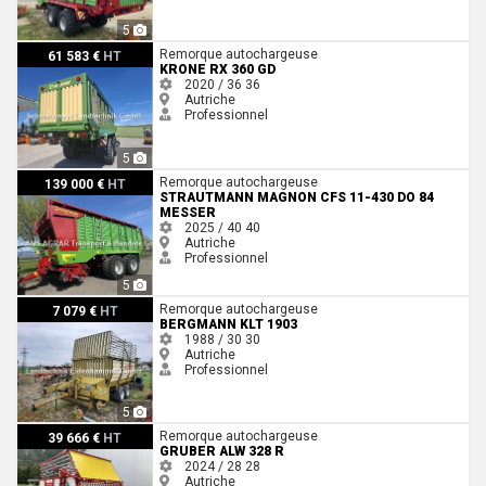
5
Krone RX 360 GD
Remorque autochargeuse
61 583 €
HT
KRONE RX 360 GD
2020 / 36
36
Autriche
Professionnel
5
Strautmann Magnon CFS 11-430 DO 84 Messer
Remorque autochargeuse
139 000 €
HT
STRAUTMANN MAGNON CFS 11-430 DO 84
MESSER
2025 / 40
40
Autriche
Professionnel
5
Bergmann KLT 1903
Remorque autochargeuse
7 079 €
HT
BERGMANN KLT 1903
1988 / 30
30
Autriche
Professionnel
5
Gruber ALW 328 R
Remorque autochargeuse
39 666 €
HT
GRUBER ALW 328 R
2024 / 28
28
Autriche