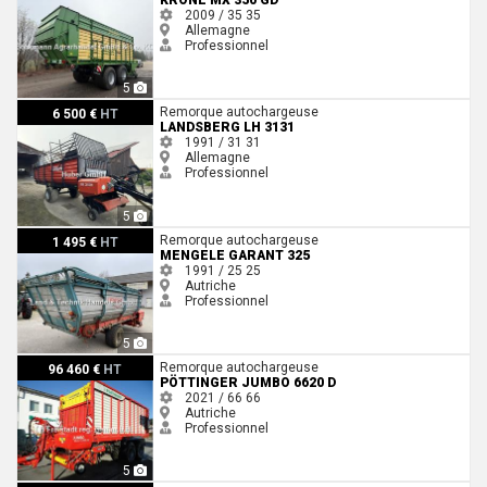
KRONE MX 350 GD
2009 / 35
35
Allemagne
Professionnel
5
Landsberg LH 3131
Remorque autochargeuse
6 500 €
HT
LANDSBERG LH 3131
1991 / 31
31
Allemagne
Professionnel
5
Mengele Garant 325
Remorque autochargeuse
1 495 €
HT
MENGELE GARANT 325
1991 / 25
25
Autriche
Professionnel
5
Pöttinger Jumbo 6620 D
Remorque autochargeuse
96 460 €
HT
PÖTTINGER JUMBO 6620 D
2021 / 66
66
Autriche
Professionnel
5