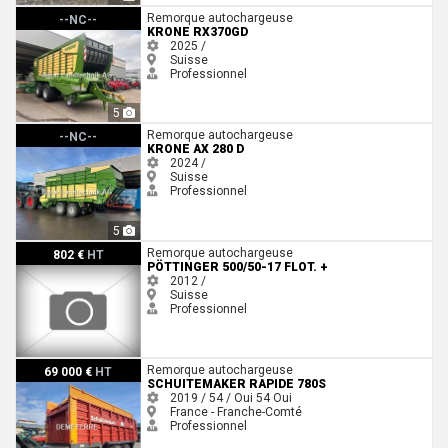
Krone RX370GD
Remorque autochargeuse
--NC--
KRONE RX370GD
2025 /
Suisse
Professionnel
5
Krone AX 280 D
Remorque autochargeuse
--NC--
KRONE AX 280 D
2024 /
Suisse
Professionnel
5
Pöttinger 500/50-17 Flot. +
Remorque autochargeuse
802 €
HT
PÖTTINGER 500/50-17 FLOT. +
2012 /
Suisse
Professionnel
Schuitemaker RAPIDE 780S
Remorque autochargeuse
69 000 €
HT
SCHUITEMAKER RAPIDE 780S
2019 / 54 / Oui
54
Oui
France - Franche-Comté
Professionnel