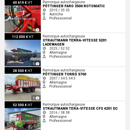
Pöttinger FARO 3500 Rotomatic
Remorque autochargeuse
40 619 €
HT
PÖTTINGER FARO 3500 ROTOMATIC
2010 / 35
35
Autriche
Professionnel
5
Strautmann Terra-Vitesse 5201 Ladewagen
Remorque autochargeuse
112 000 €
HT
STRAUTMANN TERRA-VITESSE 5201
LADEWAGEN
2025 / 52
52
Allemagne
Professionnel
5
Pöttinger Torro 5700
Remorque autochargeuse
28 500 €
HT
PÖTTINGER TORRO 5700
2007 / 34.5
34.5
Allemagne
Professionnel
5
Strautmann Tera-Vitesse CFS 4201 DC
Remorque autochargeuse
52 500 €
HT
STRAUTMANN TERA-VITESSE CFS 4201 DC
2016 / 38
38
Allemagne
Professionnel