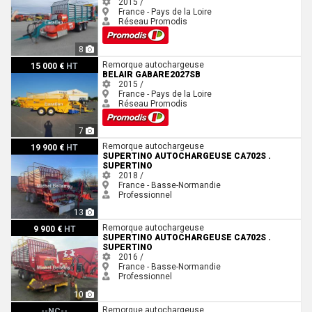
2015 /
France - Pays de la Loire
Réseau Promodis
8
Belair GABARE2027SB
Remorque autochargeuse
15 000 €
HT
BELAIR GABARE2027SB
2015 /
France - Pays de la Loire
Réseau Promodis
7
Supertino Autochargeuse CA702S . Supertino
Remorque autochargeuse
19 900 €
HT
SUPERTINO AUTOCHARGEUSE CA702S .
SUPERTINO
2018 /
France - Basse-Normandie
Professionnel
13
Supertino Autochargeuse CA702S . Supertino
Remorque autochargeuse
9 900 €
HT
SUPERTINO AUTOCHARGEUSE CA702S .
SUPERTINO
2016 /
France - Basse-Normandie
Professionnel
10
Bonino AB60TR
Remorque autochargeuse
--NC--