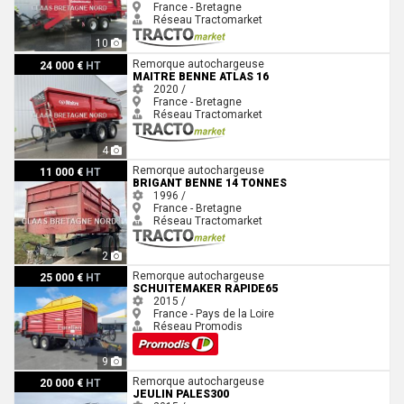
France - Bretagne
Réseau Tractomarket
10
Maitre BENNE ATLAS 16
Remorque autochargeuse
24 000 €
HT
MAITRE BENNE ATLAS 16
2020 /
France - Bretagne
Réseau Tractomarket
4
Brigant BENNE 14 TONNES
Remorque autochargeuse
11 000 €
HT
BRIGANT BENNE 14 TONNES
1996 /
France - Bretagne
Réseau Tractomarket
2
Schuitemaker RAPIDE65
Remorque autochargeuse
25 000 €
HT
SCHUITEMAKER RAPIDE65
2015 /
France - Pays de la Loire
Réseau Promodis
9
Jeulin PALES300
Remorque autochargeuse
20 000 €
HT
JEULIN PALES300