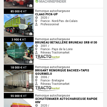
9
Claas PICK-UP
Remorque autochargeuse
85 000 €
HT
CLAAS PICK-UP
2020 /
France - Nord-Pas- de-Calais
Professionnel
10
Bruneau BETAILLERE BRUNEAU SRB 6130
Remorque autochargeuse
3 900 €
HT
BRUNEAU BETAILLERE BRUNEAU SRB 6130
2001 /
France - Pays de la Loire
Réseau Tractomarket
10
Brigant REMORQUE BACHEE+TAPIS GOURMELO
Remorque autochargeuse
18 000 €
HT
BRIGANT REMORQUE BACHEE+TAPIS
GOURMELO
2006 /
France - Bretagne
Réseau Tractomarket
7
Schuitemaker AUTOCHARGEUSE RAPIDE 65V
Remorque autochargeuse
55 000 €
HT
SCHUITEMAKER AUTOCHARGEUSE RAPIDE
65V
2020 /