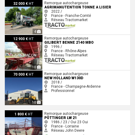
Agrimanutention TONNE A LISIER
Remorque autochargeuse
32 000 €
HT
AGRIMANUTENTION TONNE A LISIER
2022 /
France - Franche-Comté
Réseau Tractomarket
4
Gilibert BENNE 2140 MBO
Remorque autochargeuse
12 900 €
HT
GILIBERT BENNE 2140 MBO
1996 /
France - Rhône-Alpes
Réseau Tractomarket
10
New Holland W130D
Remorque autochargeuse
70 000 €
HT
NEW HOLLAND W130D
2018 /
France - Champagne-Ardenne
Professionnel
10
Pöttinger Lw 21
Remorque autochargeuse
1 800 €
HT
PÖTTINGER LW 21
1986 / 23 / Oui
23
Oui
France - Lorraine
Réseau John Deere