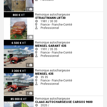
2
Strautmann LBT30
Remorque autochargeuse
800 €
HT
STRAUTMANN LBT30
1981 / 30
30
France - Franche-Comté
Professionnel
5
Mengel GARANT 435
Remorque autochargeuse
6 500 €
HT
MENGEL GARANT 435
1991 / 35
35
France - Franche-Comté
Professionnel
6
Mengel 435
Remorque autochargeuse
3 300 €
HT
MENGEL 435
35
35
France - Franche-Comté
Professionnel
5
Claas AUTOCHARGEUSE CARGOS 9600
Remorque autochargeuse
85 000 €
HT
CLAAS AUTOCHARGEUSE CARGOS 9600
2020 /