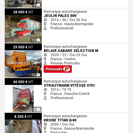
9
Jeulin PALES 500
Remorque autochargeuse
28 000 €
HT
JEULIN PALES 500
2016 / 36 / Oui
36
Oui
France - Haute-Normandie
Professionnel
10
Belair GABARE SELECTION M
Remorque autochargeuse
29 000 €
HT
BELAIR GABARE SELECTION M
2020 / 23 / Oui
23
Oui
France - Centre
Réseau Promodis
10
Strautmann VITESSE 4701
Remorque autochargeuse
46 000 €
HT
STRAUTMANN VITESSE 4701
2016 / 70
70
France - Franche-Comté
Professionnel
8
Krone Titan 6/40
Remorque autochargeuse
8 200 €
HT
KRONE TITAN 6/40
2000 / Oui
Oui
France - Basse-Normandie
Particulier