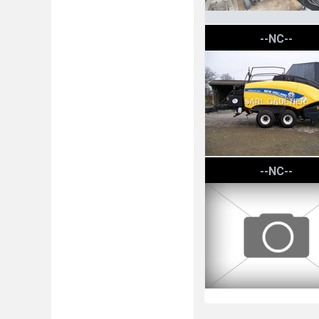
New Holland BB 1290
--NC--
New Holland PRESSE BB 
--NC--