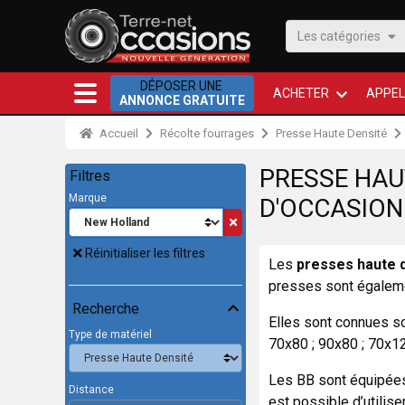
Les catégories
DÉPOSER UNE
ACHETER
APPEL
ANNONCE GRATUITE
Accueil
Récolte fourrages
Presse Haute Densité
PRESSE HAU
Filtres
Marque
D'OCCASION
Réinitialiser les filtres
Les
presses haute 
presses sont égaleme
Recherche
Elles sont connues so
Type de matériel
70x80 ; 90x80 ; 70x12
Les BB sont équipées 
Distance
est possible d’utilis