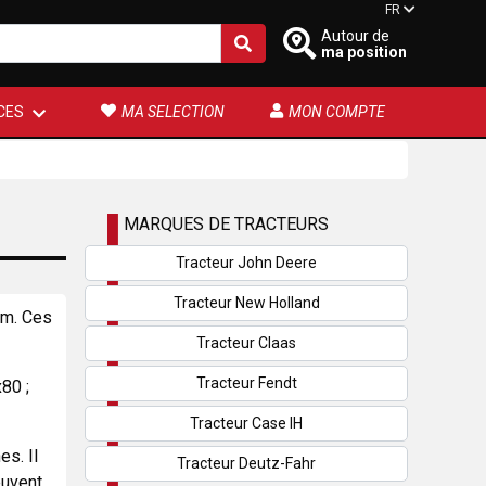
FR
Autour de
ma position
CES
MA SELECTION
MON COMPTE
MARQUES DE TRACTEURS
Tracteur John Deere
Tracteur New Holland
em. Ces
Tracteur Claas
Tracteur Fendt
80 ;
Tracteur Case IH
s. Il
Tracteur Deutz-Fahr
euvent