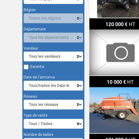
Région
New Holland BB 1290 +
120 000 €
HT
Département
Vendeur
Garantie
Date de l'annonce
New Holland 4880
10 000 €
HT
Réseau
Type de vente
Nombre de balles
New Holland BB 1290 HD 