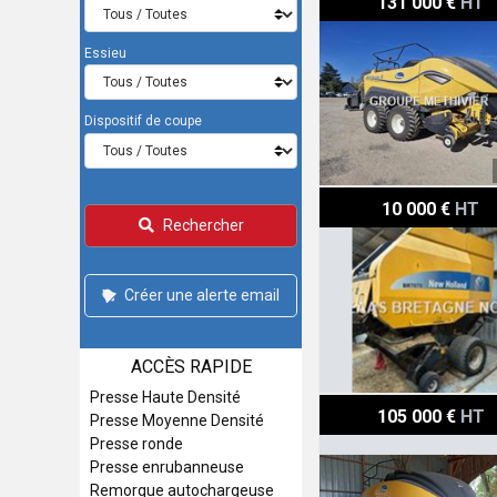
131 000 €
HT
Essieu
Dispositif de coupe
New Holland PRESSE N-H
10 000 €
HT
Rechercher
Créer une alerte email
ACCÈS RAPIDE
Presse Haute Densité
New Holland 1290 Plus
105 000 €
HT
Presse Moyenne Densité
Presse ronde
Presse enrubanneuse
Remorque autochargeuse