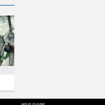
HUSQVARNA
CEORA RAZOR 43L KLIP
8353 € HT
NOUS SUIVRE