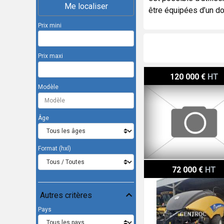
Me localiser
être équipées d’un do
Prix mini
Prix maxi
New Holland Big Baler 12
120 000 €
HT
Modèle
Âge
Format (hxl)
New Holland BB 1290
72 000 €
HT
Autres critères
Pays