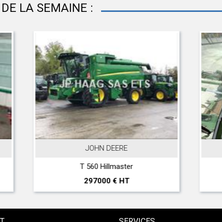
DE LA SEMAINE :
 DEERE
FENDT
illmaster
XYLON 522
00 € HT
38500 € HT
T
SERVICES