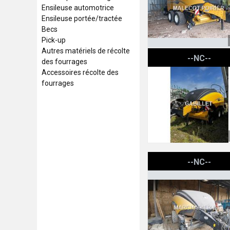
Ensileuse automotrice
Ensileuse portée/tractée
Becs
Pick-up
Autres matériels de récolte
New Holland BB1290PLU
--NC--
des fourrages
Accessoires récolte des
fourrages
New Holland BB 1290 +
--NC--