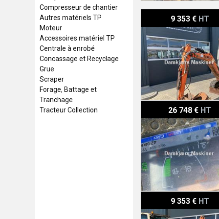
Compresseur de chantier
Schaeff HR 2.0 Scharff H
Autres matériels TP
9 353 €
HT
Moteur
Accessoires matériel TP
Centrale à enrobé
Concassage et Recyclage
Grue
Scraper
Forage, Battage et
Tranchage
Takeuchi TB260 Takeuch
26 748 €
HT
Tracteur Collection
Schaeff HR 2.0 Scharff/T
9 353 €
HT