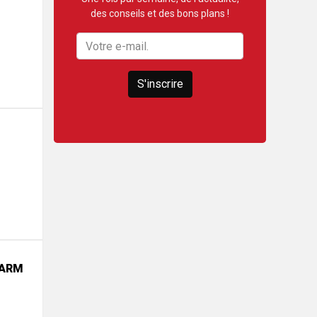
des conseils et des bons plans !
S'inscrire
PARM