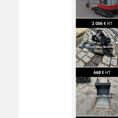
Takeuchi TB 216
2 006 €
HT
Volvo EC 70
668 €
HT