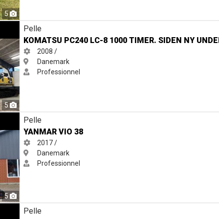
5
 timer. siden ny undervogn
Pelle
KOMATSU PC240 LC-8 1000 TIMER. SIDEN NY UND
2008 /
Danemark
Professionnel
5
Pelle
YANMAR VIO 38
2017 /
Danemark
Professionnel
5
 25z-9ak robex minigraver
Pelle