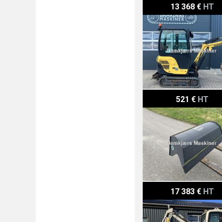
Yanmar SV18 Yanmar S
13 368 €
HT
Volvo ECR25D
521 €
HT
Takeuchi TB 216
17 383 €
HT