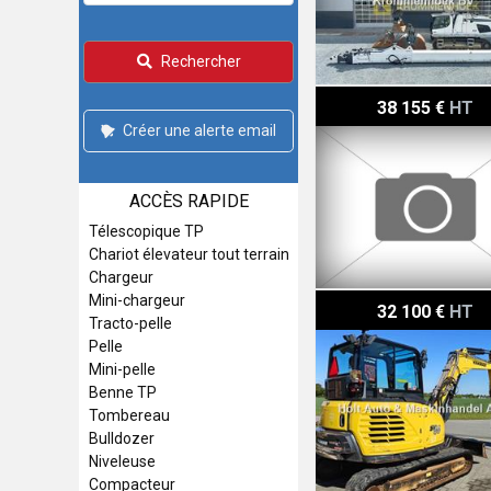
Rechercher
Komatsu PC88MR-10
38 155 €
HT
Créer une alerte email
ACCÈS RAPIDE
Télescopique TP
Chariot élevateur tout terrain
Chargeur
Mini-chargeur
Yanmar SV60
32 100 €
HT
Tracto-pelle
Pelle
Mini-pelle
Benne TP
Tombereau
Bulldozer
Niveleuse
Compacteur