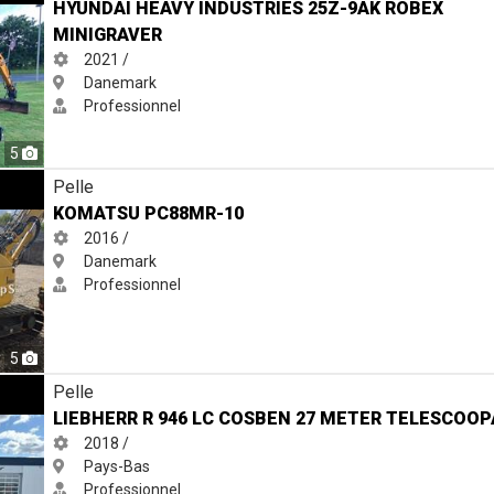
HYUNDAI HEAVY INDUSTRIES 25Z-9AK ROBEX
MINIGRAVER
2021 /
Danemark
Professionnel
5
Pelle
KOMATSU PC88MR-10
2016 /
Danemark
Professionnel
5
n 27 Meter Telescooparm
Pelle
LIEBHERR R 946 LC COSBEN 27 METER TELESCOO
2018 /
Pays-Bas
Professionnel