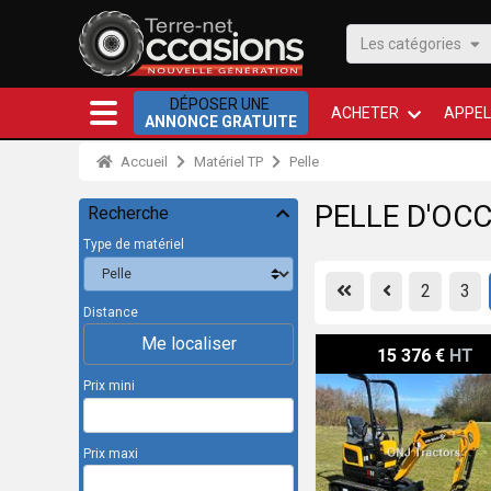
Les catégories
DÉPOSER UNE
ACHETER
APPEL
ANNONCE GRATUITE
Accueil
Matériel TP
Pelle
PELLE D'OCC
Recherche
Type de matériel
First
Previous
2
3
Distance
Me localiser
Man U10
15 376 €
HT
Prix mini
Prix maxi