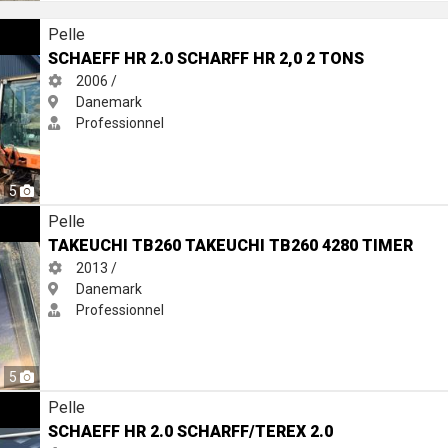
R 2,0 2 tons
Pelle
SCHAEFF HR 2.0 SCHARFF HR 2,0 2 TONS
2006 /
Danemark
Professionnel
5
i TB260 4280 timer
Pelle
TAKEUCHI TB260 TAKEUCHI TB260 4280 TIMER
2013 /
Danemark
Professionnel
5
erex 2.0
Pelle
SCHAEFF HR 2.0 SCHARFF/TEREX 2.0