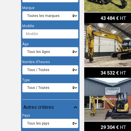
Marque
Komatsu PC240 LC-8 1000
43 484 €
HT
Modèle
Âge
Nombre d'heures
Yanmar VIO 38
34 532 €
HT
Type
Autres critères
Pays
Hyundai heavy industries
29 304 €
HT