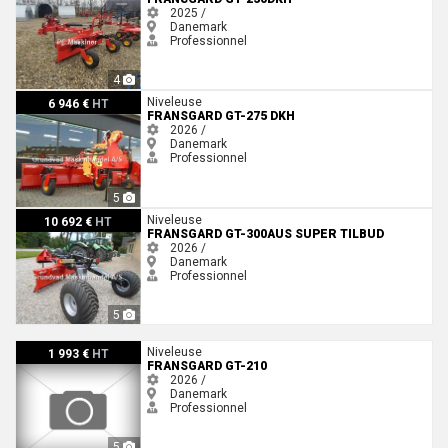
2025 /
Danemark
Professionnel
4
Fransgard GT-275 DKH
Niveleuse
6 946 €
HT
FRANSGARD GT-275 DKH
2026 /
Danemark
Professionnel
5
Fransgard GT-300AUS Super Tilbud
Niveleuse
10 692 €
HT
FRANSGARD GT-300AUS SUPER TILBUD
2026 /
Danemark
Professionnel
5
Fransgard GT-210
Niveleuse
1 993 €
HT
FRANSGARD GT-210
2026 /
Danemark
Professionnel
5