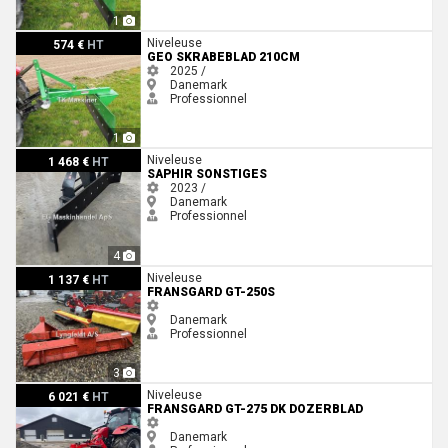
1
Geo Skrabeblad 210cm
Niveleuse
574 €
HT
GEO SKRABEBLAD 210CM
2025 /
Danemark
Professionnel
1
Saphir Sonstiges
Niveleuse
1 468 €
HT
SAPHIR SONSTIGES
2023 /
Danemark
Professionnel
4
Fransgard GT-250S
Niveleuse
1 137 €
HT
FRANSGARD GT-250S
Danemark
Professionnel
3
Fransgard GT-275 DK DOZERBLAD
Niveleuse
6 021 €
HT
FRANSGARD GT-275 DK DOZERBLAD
Danemark