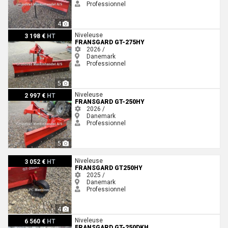
Professionnel
4
Fransgard GT-275HY
Niveleuse
3 198 €
HT
FRANSGARD GT-275HY
2026 /
Danemark
Professionnel
5
Fransgard GT-250HY
Niveleuse
2 997 €
HT
FRANSGARD GT-250HY
2026 /
Danemark
Professionnel
5
Fransgard GT250HY
Niveleuse
3 052 €
HT
FRANSGARD GT250HY
2025 /
Danemark
Professionnel
4
Fransgard GT-250DKH
Niveleuse
6 560 €
HT
FRANSGARD GT-250DKH