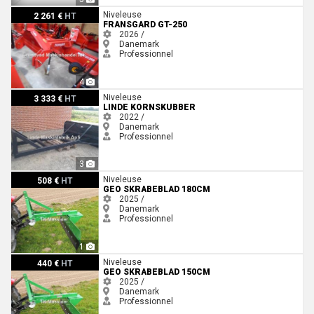
Fransgard GT-250
Niveleuse
2 261 €
HT
FRANSGARD GT-250
2026 /
Danemark
Professionnel
4
Linde Kornskubber
Niveleuse
3 333 €
HT
LINDE KORNSKUBBER
2022 /
Danemark
Professionnel
3
Geo Skrabeblad 180cm
Niveleuse
508 €
HT
GEO SKRABEBLAD 180CM
2025 /
Danemark
Professionnel
1
Geo Skrabeblad 150cm
Niveleuse
440 €
HT
GEO SKRABEBLAD 150CM
2025 /
Danemark
Professionnel