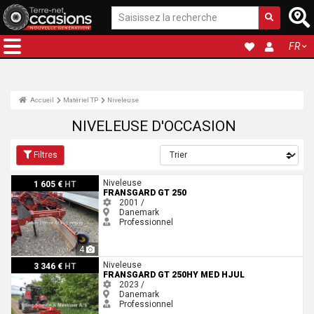
FR
Accueil
Matériel TP
Niveleuse
NIVELEUSE D'OCCASION
Filtres
Fransgard GT 250
Niveleuse
1 605 €
HT
FRANSGARD GT 250
2001 /
Danemark
Professionnel
4
Fransgard GT 250HY med hjul
Niveleuse
3 346 €
HT
FRANSGARD GT 250HY MED HJUL
2023 /
Danemark
Professionnel