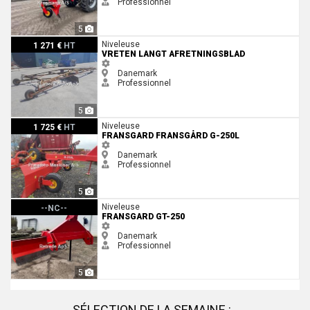
Professionnel
5
Vreten Langt afretningsblad
Niveleuse
1 271 €
HT
VRETEN LANGT AFRETNINGSBLAD
Danemark
Professionnel
5
Fransgard Fransgård G-250L
Niveleuse
1 725 €
HT
FRANSGARD FRANSGÅRD G-250L
Danemark
Professionnel
5
Fransgard GT-250
Niveleuse
--NC--
FRANSGARD GT-250
Danemark
Professionnel
5
SÉLECTION DE LA SEMAINE :