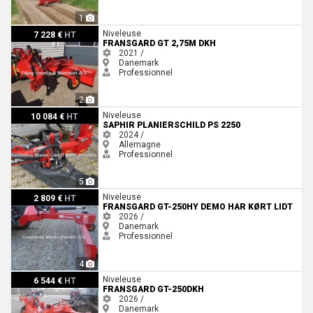
1
Fransgard GT 2,75m DKH
Niveleuse
7 228 €
HT
FRANSGARD GT 2,75M DKH
2021 /
Danemark
Professionnel
2
Saphir Planierschild PS 2250
Niveleuse
10 084 €
HT
SAPHIR PLANIERSCHILD PS 2250
2024 /
Allemagne
Professionnel
5
Fransgard GT-250HY DEMO HAR KØRT LIDT
Niveleuse
2 809 €
HT
FRANSGARD GT-250HY DEMO HAR KØRT LIDT
2026 /
Danemark
Professionnel
4
Fransgard GT-250DKH
Niveleuse
6 544 €
HT
FRANSGARD GT-250DKH
2026 /
Danemark