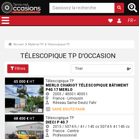
FR
Accueil
Matériel TP
Télescopique TP
TÉLESCOPIQUE TP D'OCCASION
Filtres
Merlo Chariot télescopique bâtiment P40.17 Merlo
Télescopique TP
45 000 €
HT
MERLO CHARIOT TÉLESCOPIQUE BÂTIMENT
P40.17 MERLO
2005 / 4000 t
4000 t
France - Limousin
Réseau Same Deutz Fahr
10
Dieci P 40.7
Télescopique TP
48 400 €
HT
DIECI P 40.7
2015 / 5074 h / 4 t / 145 cv
5074 h
4 t
145 cv
France - Centre
Professionnel