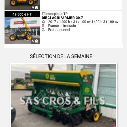
9
Dieci AGRIFARMER 30.7
Télescopique TP
49 500 €
HT
DIECI AGRIFARMER 30.7
2017 / 1400 h / 3 t / 100 cv
1400 h
3 t
100 cv
France - Limousin
Professionnel
5
SÉLECTION DE LA SEMAINE :