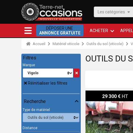
Les catégories
DÉPOSER UNE
ACHETER
APPEL
ANNONCE GRATUITE
Accueil
Matériel viticole
Outils du sol (viticole)
V
OUTILS DU S
Filtres
Marque
Réinitialiser les filtres
Vigolo FVG 25 - 600 E
29 300 €
HT
Recherche
Type de matériel
Distance