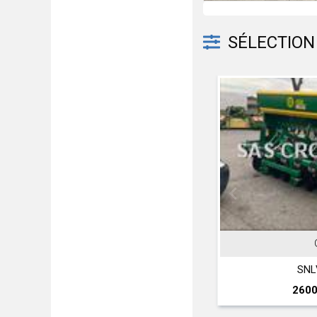
SÉLECTION 
GIL
JOHN
SNLV 16 D
T 560 H
26000 € HT
2970