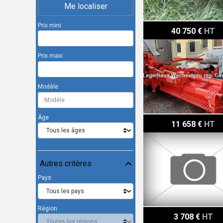
Me localiser
Prix mini
Vigolo 600
40 750 €
HT
Prix maxi
Modèle
Âge
Vigolo FPG3 280 Bio
11 658 €
HT
Autres critères
Pays
Région
Vigolo FK 185
3 708 €
HT