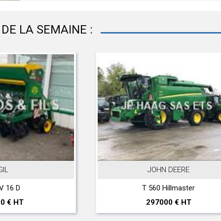
DE LA SEMAINE :
 DEERE
MASSEY FERGUSON
illmaster
4709M
00 € HT
48000 € HT