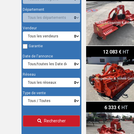
Département
Vendeur
Garantie
Vigolo Bodenfräse FPG 3
12 083 €
HT
Date de l'annonce
Réseau
Type de vente
Vigolo FP 245
6 333 €
HT
Rechercher