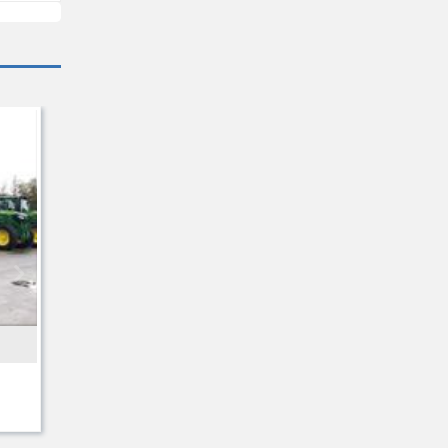
QUICKE
Sonstiges
852 € HT