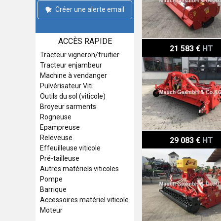
Créer une alerte email
ACCÈS RAPIDE
Vigolo GV 285
21 583 €
HT
Tracteur vigneron/fruitier
Tracteur enjambeur
Machine à vendanger
Pulvérisateur Viti
Outils du sol (viticole)
Broyeur sarments
Rogneuse
Epampreuse
Vigolo GV 285 + APV PS 
Releveuse
29 083 €
HT
Effeuilleuse viticole
Pré-tailleuse
Autres matériels viticoles
Pompe
Barrique
Accessoires matériel viticole
Moteur