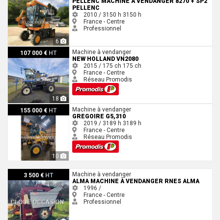
PELLENC MACHINE À VENDANGER 8270 + SP2
PELLENC
2010 / 3150 h
3150 h
France - Centre
Professionnel
6
New Holland VN2080
Machine à vendanger
107 000 €
HT
NEW HOLLAND VN2080
2015 / 175 ch
175 ch
France - Centre
Réseau Promodis
18
Gregoire G5,310
Machine à vendanger
155 000 €
HT
GREGOIRE G5,310
2019 / 3189 h
3189 h
France - Centre
Réseau Promodis
10
Alma Machine à vendanger RNES Alma
Machine à vendanger
3 500 €
HT
ALMA MACHINE À VENDANGER RNES ALMA
1996 /
France - Centre
Professionnel