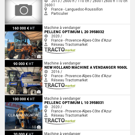
2013 / 2600 h / 110 ch / 2600 l
2600 h
110 ch
2600 l
France - Languedoc-Roussillon
Particulier
Pellenc OPTIMUM L 20 3958032
Machine à vendanger
160 000 €
HT
PELLENC OPTIMUM L 20 3958032
2020 /
France - Provence-Alpes-Côte d'Azur
Réseau Tractomarket
1
New Holland MACHINE A VENDANGER 9060L
Machine à vendanger
90 000 €
HT
NEW HOLLAND MACHINE A VENDANGER 9060L
2016 /
France - Provence-Alpes-Côte d'Azur
Réseau Tractomarket
2
Pellenc OPTIMUM L 10 3958031
Machine à vendanger
100 000 €
HT
PELLENC OPTIMUM L 10 3958031
2020 /
France - Provence-Alpes-Côte d'Azur
Réseau Tractomarket
10
Pellenc OPTIMUM L 10 3958031
Machine à vendanger
30 000 €
HT