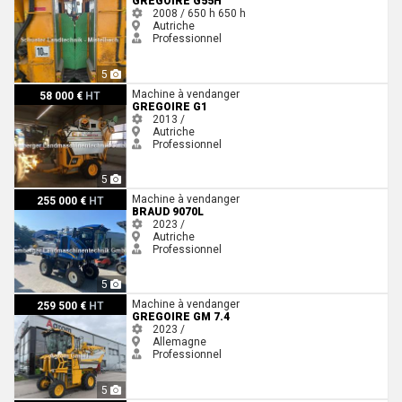
GREGOIRE G55H
2008 / 650 h
650 h
Autriche
Professionnel
5
Gregoire G1
Machine à vendanger
58 000 €
HT
GREGOIRE G1
2013 /
Autriche
Professionnel
5
Braud 9070L
Machine à vendanger
255 000 €
HT
BRAUD 9070L
2023 /
Autriche
Professionnel
5
Gregoire GM 7.4
Machine à vendanger
259 500 €
HT
GREGOIRE GM 7.4
2023 /
Allemagne
Professionnel
5