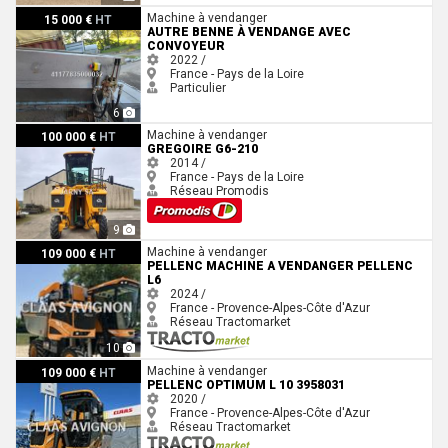
Autre benne à vendange avec convoyeur
Machine à vendanger
15 000 €
HT
AUTRE BENNE À VENDANGE AVEC
CONVOYEUR
2022 /
France - Pays de la Loire
Particulier
6
Gregoire G6-210
Machine à vendanger
100 000 €
HT
GREGOIRE G6-210
2014 /
France - Pays de la Loire
Réseau Promodis
9
Pellenc MACHINE A VENDANGER PELLENC L6
Machine à vendanger
109 000 €
HT
PELLENC MACHINE A VENDANGER PELLENC
L6
2024 /
France - Provence-Alpes-Côte d'Azur
Réseau Tractomarket
10
Pellenc OPTIMUM L 10 3958031
Machine à vendanger
109 000 €
HT
PELLENC OPTIMUM L 10 3958031
2020 /
France - Provence-Alpes-Côte d'Azur
Réseau Tractomarket