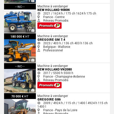
6
New Holland 9080N
Machine à vendanger
--NC--
NEW HOLLAND 9080N
2021 / 1624 h / 175 ch
1624 h
175 ch
France - Centre
Réseau Promodis
14
Gregoire GM 7.4
Machine à vendanger
180 000 €
HT
GREGOIRE GM 7.4
2023 / 403 h / 136 ch
403 h
136 ch
Belgique - Wallonie
Professionnel
8
New Holland VN2080
Machine à vendanger
--NC--
NEW HOLLAND VN2080
2017 / 5500 h
5500 h
France - Champagne-Ardenne
Réseau Promodis
2
Gregoire g86
Machine à vendanger
70 000 €
HT
GREGOIRE G86
2009 / 4924 h / 115 ch / 1400 l
4924 h
115 ch
1400 l
France - Pays de la Loire
Réseau Promodis