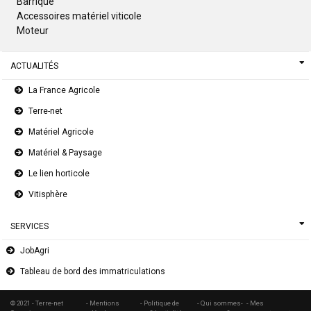
Barrique
Accessoires matériel viticole
Moteur
ACTUALITÉS
La France Agricole
Terre-net
Matériel Agricole
Matériel & Paysage
Le lien horticole
Vitisphère
SERVICES
JobAgri
Tableau de bord des immatriculations
© 2021 - Terre-net
- Mentions
- Politique de
- Qui sommes-
- Mes