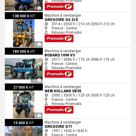
Réseau Promodis
4
Gregoire G4.210
Machine à vendanger
138 000 €
HT
GREGOIRE G4.210
2014 / 2050 h / 210 ch
2050 h
210 ch
France - Centre
Réseau Promodis
10
Bobard 1096 V3
Machine à vendanger
189 000 €
HT
BOBARD 1096 V3
2017 / 3086 h / 176 ch
3086 h
176 ch
France - Centre
Réseau Promodis
13
New Holland SB35
Machine à vendanger
27 000 €
HT
NEW HOLLAND SB35
2000 / 3500 h / 120 ch
3500 h
120 ch
France - Centre
Réseau Promodis
9
Gregoire g71
Machine à vendanger
15 600 €
HT
GREGOIRE G71
1997 / 1842 h
1842 h
France - Centre