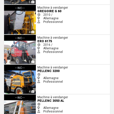
5
Gregoire G 60
Machine à vendanger
--NC--
GREGOIRE G 60
2010 /
Allemagne
Professionnel
4
Ero 6175
Machine à vendanger
--NC--
ERO 6175
2016 /
Allemagne
Professionnel
5
Pellenc 3200
Machine à vendanger
--NC--
PELLENC 3200
Allemagne
Professionnel
4
Pellenc 3050 AL
Machine à vendanger
--NC--
PELLENC 3050 AL
Allemagne
Professionnel