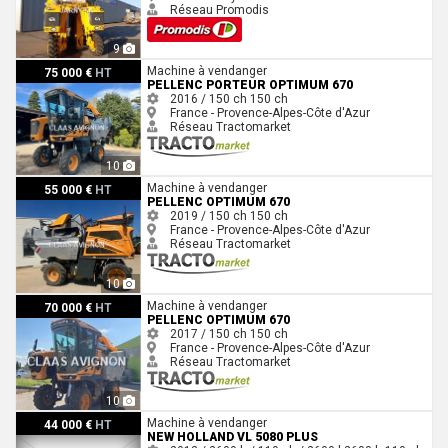
Réseau Promodis
9
Pellenc PORTEUR OPTIMUM 670
Machine à vendanger
75 000 €
HT
PELLENC PORTEUR OPTIMUM 670
2016 / 150 ch
150 ch
France - Provence-Alpes-Côte d'Azur
Réseau Tractomarket
10
Pellenc OPTIMUM 670
Machine à vendanger
55 000 €
HT
PELLENC OPTIMUM 670
2019 / 150 ch
150 ch
France - Provence-Alpes-Côte d'Azur
Réseau Tractomarket
10
Pellenc OPTIMUM 670
Machine à vendanger
70 000 €
HT
PELLENC OPTIMUM 670
2017 / 150 ch
150 ch
France - Provence-Alpes-Côte d'Azur
Réseau Tractomarket
10
New Holland VL 5080 PLUS
Machine à vendanger
44 000 €
HT
NEW HOLLAND VL 5080 PLUS