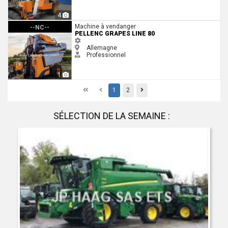
4
Pellenc Grapes Line 80
Machine à vendanger
--NC--
PELLENC GRAPES LINE 80
Allemagne
Professionnel
1
First
Previous
Previous
1
2
SÉLECTION DE LA SEMAINE :