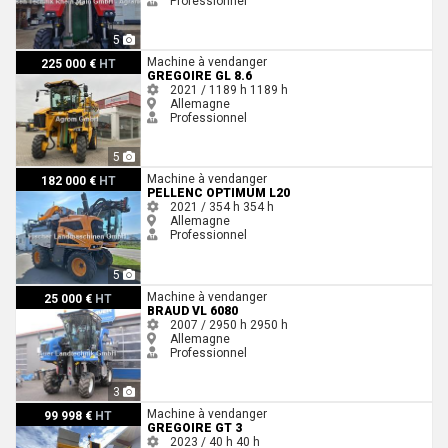
Professionnel
5
Gregoire GL 8.6
Machine à vendanger
225 000 €
HT
GREGOIRE GL 8.6
2021 / 1189 h
1189 h
Allemagne
Professionnel
5
Pellenc Optimum L20
Machine à vendanger
182 000 €
HT
PELLENC OPTIMUM L20
2021 / 354 h
354 h
Allemagne
Professionnel
5
Braud VL 6080
Machine à vendanger
25 000 €
HT
BRAUD VL 6080
2007 / 2950 h
2950 h
Allemagne
Professionnel
3
Gregoire GT 3
Machine à vendanger
99 998 €
HT
GREGOIRE GT 3
2023 / 40 h
40 h