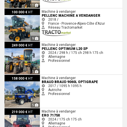
10
Pellenc MACHINE A VENDANGER
Machine à vendanger
100 000 €
HT
PELLENC MACHINE A VENDANGER
2018 /
France - Provence-Alpes-Côte d'Azur
Réseau Tractomarket
9
Pellenc Optimum L20 SP
Machine à vendanger
249 000 €
HT
PELLENC OPTIMUM L20 SP
2024 / 298 h / 175 ch
298 h
175 ch
Allemagne
Professionnel
5
Braud Braud 9060L OptiGrape
Machine à vendanger
158 000 €
HT
BRAUD BRAUD 9060L OPTIGRAPE
2017 / 1095 h
1095 h
Autriche
Professionnel
5
Ero 7175X
Machine à vendanger
219 000 €
HT
ERO 7175X
2024 / 175 ch
175 ch
Allemagne