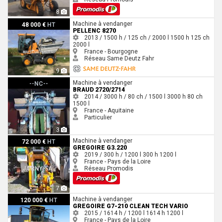
8
Pellenc 8270
Machine à vendanger
48 000 €
HT
PELLENC 8270
2013 / 1500 h / 125 ch / 2000 l
1500 h
125 ch
2000 l
France - Bourgogne
Réseau Same Deutz Fahr
9
Braud 2720/2714
Machine à vendanger
--NC--
BRAUD 2720/2714
2014 / 3000 h / 80 ch / 1500 l
3000 h
80 ch
1500 l
France - Aquitaine
Particulier
3
Gregoire G3.220
Machine à vendanger
72 000 €
HT
GREGOIRE G3.220
2019 / 300 h / 1200 l
300 h
1200 l
France - Pays de la Loire
Réseau Promodis
7
Gregoire G7-210 CLEAN TECH VARIO
Machine à vendanger
120 000 €
HT
GREGOIRE G7-210 CLEAN TECH VARIO
2015 / 1614 h / 1200 l
1614 h
1200 l
France - Pays de la Loire