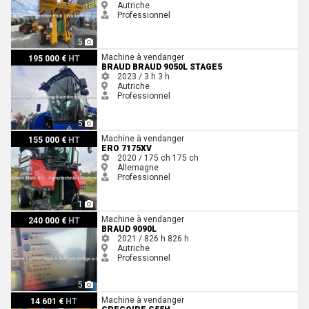
Autriche
Professionnel
5
Braud Braud 9050L Stage5
Machine à vendanger
195 000 €
HT
BRAUD BRAUD 9050L STAGE5
2023 / 3 h
3 h
Autriche
Professionnel
5
Ero 7175XV
Machine à vendanger
155 000 €
HT
ERO 7175XV
2020 / 175 ch
175 ch
Allemagne
Professionnel
1
Braud 9090L
Machine à vendanger
240 000 €
HT
BRAUD 9090L
2021 / 826 h
826 h
Autriche
Professionnel
5
Gregoire G55H
Machine à vendanger
14 601 €
HT