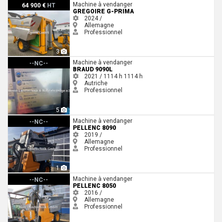
Gregoire G-Prima
Machine à vendanger
64 900 €
HT
GREGOIRE G-PRIMA
2024 /
Allemagne
Professionnel
3
Braud 9090L
Machine à vendanger
--NC--
BRAUD 9090L
2021 / 1114 h
1114 h
Autriche
Professionnel
5
Pellenc 8090
Machine à vendanger
--NC--
PELLENC 8090
2019 /
Allemagne
Professionnel
1
Pellenc 8050
Machine à vendanger
--NC--
PELLENC 8050
2016 /
Allemagne
Professionnel