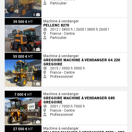
Particulier
6
Pellenc 8270
Machine à vendanger
39 500 €
HT
PELLENC 8270
2012 / 3800 h / 2600 l
3800 h
2600 l
France - Centre
Particulier
9
Gregoire Machine à vendanger G4.220 Gregoire
Machine à vendanger
55 000 €
HT
GREGOIRE MACHINE À VENDANGER G4.220
GREGOIRE
2015 / 3900 h
3900 h
France - Centre
Professionnel
9
Gregoire Machine à vendanger G85 Gregoire
Machine à vendanger
7 000 €
HT
GREGOIRE MACHINE À VENDANGER G85
GREGOIRE
2001 / 7000 h
7000 h
France - Centre
Professionnel
7
Pellenc Machine à vendanger 8270 + SP2 Pellenc
Machine à vendanger
27 500 €
HT