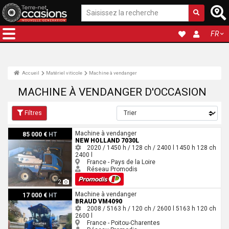
FR
Accueil
Matériel viticole
Machine à vendanger
MACHINE À VENDANGER D'OCCASION
Filtres
New Holland 7030L
Machine à vendanger
85 000 €
HT
NEW HOLLAND 7030L
2020 / 1450 h / 128 ch / 2400 l
1450 h
128 ch
2400 l
France - Pays de la Loire
Réseau Promodis
2
Braud VM4090
Machine à vendanger
17 000 €
HT
BRAUD VM4090
2008 / 5163 h / 120 ch / 2600 l
5163 h
120 ch
2600 l
France - Poitou-Charentes