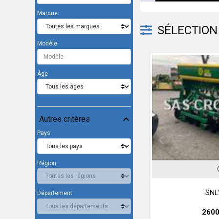
Marque
SÉLECTION 
Modèle
Âge
Autres critères
Pays
Région
GIL
JO
SNLV 16 D
T 56
Département
26000 € HT
29