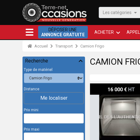
Les catégories
DÉPOSER UNE
ACHETER
APPEL
ANNONCE GRATUITE
Accueil
Transport
Camion Frigo
CAMION FRI
Recherche
Type de matériel
Citroën berlingo frigorofi
16 000 €
HT
Distance
Me localiser
Prix mini
Prix maxi