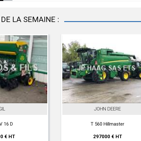
DE LA SEMAINE :
HN DEERE
DEUTZ-FAHR
0 Hillmaster
TTV 420
7000 € HT
23000 € HT