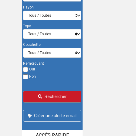
Hayon
Type
Couchette
Remorquant
Oui
Non
Rechercher
Créer une alerte email
ACCÈS RAPIDE