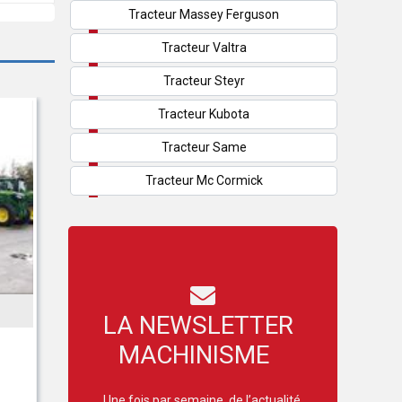
Tracteur Massey Ferguson
Tracteur Valtra
Tracteur Steyr
Tracteur Kubota
Tracteur Same
Tracteur Mc Cormick
INCONNU
LA NEWSLETTER
Kartoffelhäufler 2reihig Häufler Kartoffel
MACHINISME
NEU
477 € HT
Une fois par semaine, de l’actualité,