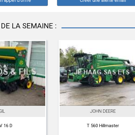
un appel d'offre
Créer une alerte email
DE LA SEMAINE :
GIL
JOHN DEERE
V 16 D
T 560 Hillmaster