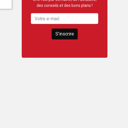
23000 € HT
des conseils et des bons plans !
S'inscrire