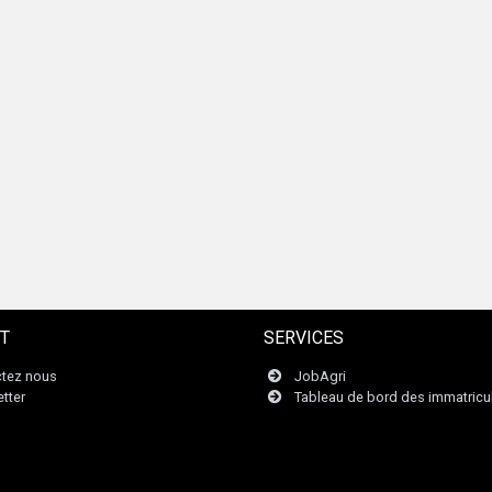
T
SERVICES
tez nous
JobAgri
tter
Tableau de bord des immatricu