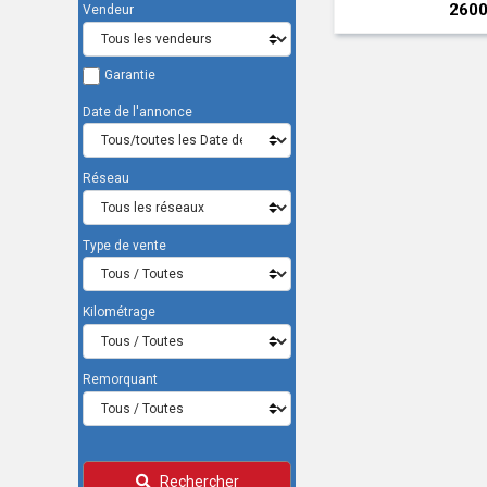
37000 € HT
2600
Vendeur
Garantie
Date de l'annonce
Réseau
Type de vente
Kilométrage
Remorquant
Rechercher