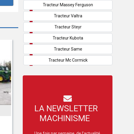
Tracteur Massey Ferguson
Tracteur Valtra
Tracteur Steyr
Tracteur Kubota
Tracteur Same
Tracteur Mc Cormick
LA NEWSLETTER
DEUTZ-FAHR
MACHINISME
Ka
TTV 420
Une fois par semaine, de l’actualité,