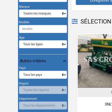
Enregistrer 
Marque
SÉLECTION 
Modèle
Âge
Autres critères
Pays
Région
MANITOU
Département
MLT 634 120 LSU Turbo
SNL