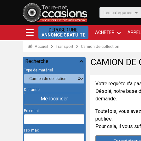
Les catégories
DÉPOSER UNE
ACHETER
APPEL
ANNONCE GRATUITE
Accueil
Transport
Camion de collection
CAMION DE 
Recherche
Type de matériel
Votre requête n'a pa
Distance
Désolé, notre base 
demande.
Me localiser
Toutefois, vous avez
Prix mini
publiée.
Pour cela, il vous su
Prix maxi