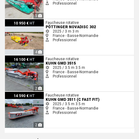
Professionnel
5
Pöttinger NOVADISC 302
Faucheuse rotative
10 950 €
HT
PÖTTINGER NOVADISC 302
2025 / 3 m
3 m
France - Basse-Normandie
Professionnel
4
Kuhn GMD 3515
Faucheuse rotative
16 100 €
HT
KUHN GMD 3515
2025 / 3.5 m
3.5 m
France - Basse-Normandie
Professionnel
2
Kuhn GMD 3511 (C FAST FIT)
Faucheuse rotative
14 590 €
HT
KUHN GMD 3511 (C FAST FIT)
2025 / 3.5 m
3.5 m
France - Basse-Normandie
Professionnel
2