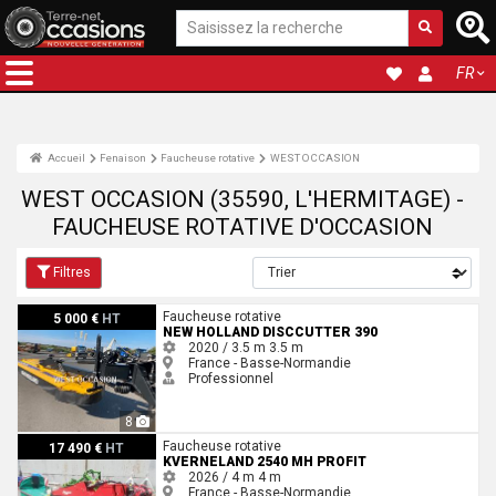
FR
Accueil
Fenaison
Faucheuse rotative
WEST OCCASION
WEST OCCASION (35590, L'HERMITAGE) -
FAUCHEUSE ROTATIVE D'OCCASION
Filtres
New Holland DISCCUTTER 390
Faucheuse rotative
5 000 €
HT
NEW HOLLAND DISCCUTTER 390
2020 / 3.5 m
3.5 m
France - Basse-Normandie
Professionnel
8
Kverneland 2540 MH PROFIT
Faucheuse rotative
17 490 €
HT
KVERNELAND 2540 MH PROFIT
2026 / 4 m
4 m
France - Basse-Normandie