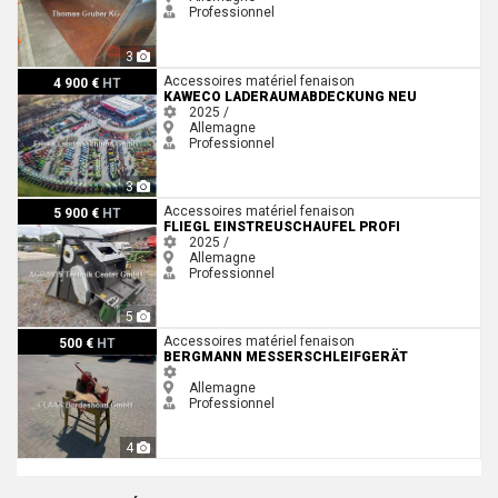
Professionnel
3
Kaweco Laderaumabdeckung NEU
Accessoires matériel fenaison
4 900 €
HT
KAWECO LADERAUMABDECKUNG NEU
2025 /
Allemagne
Professionnel
3
Fliegl EINSTREUSCHAUFEL PROFI
Accessoires matériel fenaison
5 900 €
HT
FLIEGL EINSTREUSCHAUFEL PROFI
2025 /
Allemagne
Professionnel
5
Bergmann Messerschleifgerät
Accessoires matériel fenaison
500 €
HT
BERGMANN MESSERSCHLEIFGERÄT
Allemagne
Professionnel
4