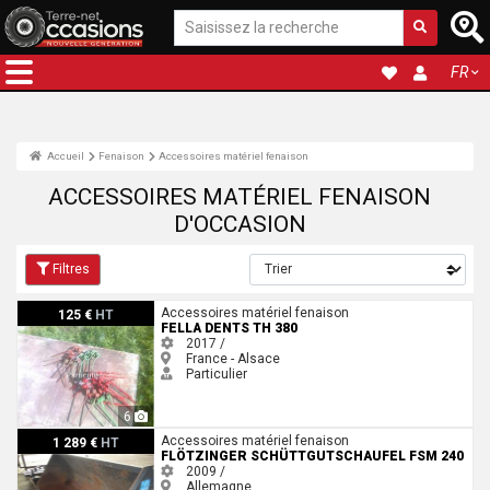
FR
Accueil
Fenaison
Accessoires matériel fenaison
ACCESSOIRES MATÉRIEL FENAISON
D'OCCASION
Filtres
Fella Dents TH 380
Accessoires matériel fenaison
125 €
HT
FELLA DENTS TH 380
2017 /
France - Alsace
Particulier
6
Flötzinger Schüttgutschaufel FSM 240
Accessoires matériel fenaison
1 289 €
HT
FLÖTZINGER SCHÜTTGUTSCHAUFEL FSM 240
2009 /
Allemagne