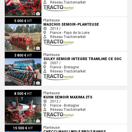
Réseau Tractomarket
10
Maschio SEMOIR-PLANTEUSE
Planteuse
5 000 €
HT
MASCHIO SEMOIR-PLANTEUSE
2013 /
France - Pays de la Loire
Réseau Tractomarket
4
Sulky SEMOIR INTEGRE TRAMLINE CE SOC
Planteuse
3 800 €
HT
SULKY SEMOIR INTEGRE TRAMLINE CE SOC
2007 /
France - Bretagne
Réseau Tractomarket
8
Kuhn SEMOIR MAXIMA 2TS
Planteuse
8 500 €
HT
KUHN SEMOIR MAXIMA 2TS
2012 /
France - Bretagne
Réseau Tractomarket
1
Checci Magli WOLF PRO/2 RANGS
Planteuse
15 500 €
HT
CHECCI MAGLI WOLF PRO/2 RANGS