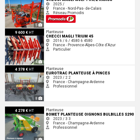
2025 /
France - Nord-Pas- de-Calais
Réseau Promodis
5
Checci Magli TRIUM 45
Planteuse
9 600 €
HT
CHECCI MAGLI TRIUM 45
2016 / 6 / 4580
6
4580
France - Provence-Alpes-Côte d'Azur
Particulier
4
Eurotrac Planteuse à Pinces
Planteuse
4 378 €
HT
EUROTRAC PLANTEUSE À PINCES
2023 / 2
2
France - Champagne-Ardenne
Professionnel
8
Bomet PLANTEUSE OIGNONS BULBILLES S290
Planteuse
4 278 €
HT
BOMET PLANTEUSE OIGNONS BULBILLES S290
2023 / 3
3
France - Champagne-Ardenne
Professionnel
9