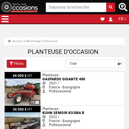
FR
Accueil
Maraîchage
Planteuse
PLANTEUSE D'OCCASION
Filtres
Gaspardo GIGANTE 400
Planteuse
46 000 €
HT
GASPARDO GIGANTE 400
2021 /
France - Bourgogne
Professionnel
10
Kuhn SEMOIR KOSMA R
Planteuse
36 500 €
HT
KUHN SEMOIR KOSMA R
2022 /
France - Bourgogne
Professionnel