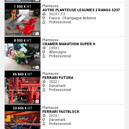
Autre PLANTEUSE LEGUMES 2 RANGS S237
Planteuse
1 500 €
HT
AUTRE PLANTEUSE LEGUMES 2 RANGS S237
2023 / 2
2
France - Champagne-Ardenne
Professionnel
3
Cramer Marathon Super H
Planteuse
8 000 €
HT
CRAMER MARATHON SUPER H
1993 /
Allemagne
Professionnel
4
Ferrari Futura
Planteuse
46 840 €
HT
FERRARI FUTURA
2022 /
Danemark
Professionnel
5
Ferrari Fastblock
Planteuse
33 456 €
HT
FERRARI FASTBLOCK
2023 /
Danemark
Professionnel