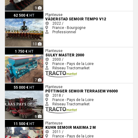
9
Väderstad SEMOIR TEMPO V12
Planteuse
62 500 €
HT
VÄDERSTAD SEMOIR TEMPO V12
2022 /
France - Bourgogne
Professionnel
10
Sulky MASTER 2000
Planteuse
1 750 €
HT
SULKY MASTER 2000
2000 /
France - Pays de la Loire
Réseau Tractomarket
7
Pöttinger SEMOIR TERRASEM V6000
Planteuse
55 000 €
HT
PÖTTINGER SEMOIR TERRASEM V6000
2018 /
France - Pays de la Loire
Réseau Tractomarket
6
Kuhn SEMOIR MAXIMA 2 M
Planteuse
11 500 €
HT
KUHN SEMOIR MAXIMA 2 M
2011 /
France - Pays de la Loire