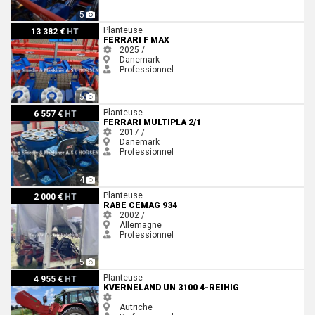
5
Ferrari F MAX
Planteuse
13 382 €
HT
FERRARI F MAX
2025 /
Danemark
Professionnel
5
Ferrari Multipla 2/1
Planteuse
6 557 €
HT
FERRARI MULTIPLA 2/1
2017 /
Danemark
Professionnel
4
Rabe CEMAG 934
Planteuse
2 000 €
HT
RABE CEMAG 934
2002 /
Allemagne
Professionnel
5
Kverneland UN 3100 4-Reihig
Planteuse
4 955 €
HT
KVERNELAND UN 3100 4-REIHIG
Autriche