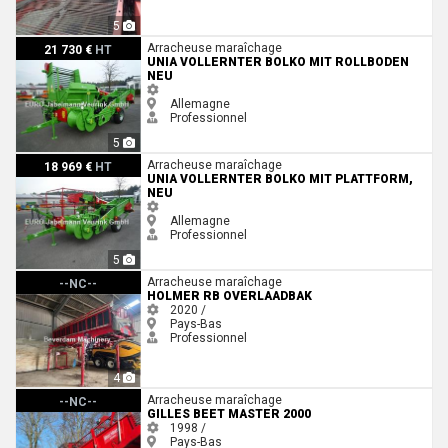
5
Unia Vollernter Bolko mit Rollboden NEU
Arracheuse maraîchage
21 730 €
HT
UNIA VOLLERNTER BOLKO MIT ROLLBODEN
NEU
Allemagne
Professionnel
5
Unia Vollernter Bolko mit Plattform, NEU
Arracheuse maraîchage
18 969 €
HT
UNIA VOLLERNTER BOLKO MIT PLATTFORM,
NEU
Allemagne
Professionnel
5
Holmer RB overlaadbak
Arracheuse maraîchage
--NC--
HOLMER RB OVERLAADBAK
2020 /
Pays-Bas
Professionnel
4
Gilles Beet Master 2000
Arracheuse maraîchage
--NC--
GILLES BEET MASTER 2000
1998 /
Pays-Bas