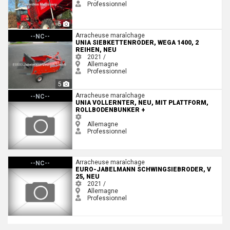
Professionnel
5
Unia Siebkettenroder, Wega 1400, 2 Reihen, NEU
Arracheuse maraîchage
--NC--
UNIA SIEBKETTENRODER, WEGA 1400, 2
REIHEN, NEU
2021 /
Allemagne
Professionnel
5
Unia Vollernter, NEU, mit Plattform, Rollbodenbunker +
Arracheuse maraîchage
--NC--
UNIA VOLLERNTER, NEU, MIT PLATTFORM,
ROLLBODENBUNKER +
Allemagne
Professionnel
Euro-Jabelmann Schwingsiebroder, V 25, NEU
Arracheuse maraîchage
--NC--
EURO-JABELMANN SCHWINGSIEBRODER, V
25, NEU
2021 /
Allemagne
Professionnel