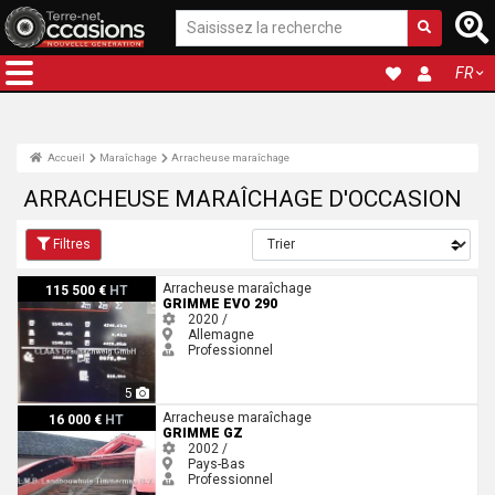
FR
Accueil
Maraîchage
Arracheuse maraîchage
ARRACHEUSE MARAÎCHAGE D'OCCASION
Filtres
Grimme EVO 290
Arracheuse maraîchage
115 500 €
HT
GRIMME EVO 290
2020 /
Allemagne
Professionnel
5
Grimme GZ
Arracheuse maraîchage
16 000 €
HT
GRIMME GZ
2002 /
Pays-Bas
Professionnel