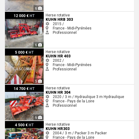
6
Kuhn HRB 303
Herse rotative
12 000 €
HT
KUHN HRB 303
2015 /
France - Midi-Pyrénées
Professionnel
6
Kuhn HR 403
Herse rotative
5 000 €
HT
KUHN HR 403
2002 /
France - Midi-Pyrénées
Professionnel
5
Kuhn HR 304
Herse rotative
14 700 €
HT
KUHN HR 304
2020 / 3 m / Hydraulique
3 m
Hydraulique
France - Pays de la Loire
Professionnel
6
Kuhn HR303
Herse rotative
4 500 €
HT
KUHN HR303
2004 / 3 m / Packer
3 m
Packer
France - Pays de la Loire