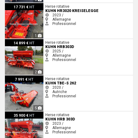
Kuhn HR3020 KREISELEGGE
Herse rotative
17 731 €
HT
KUHN HR3020 KREISELEGGE
2023 /
Allemagne
Professionnel
1
Kuhn HRB303D
Herse rotative
14 899 €
HT
KUHN HRB303D
2025 /
Allemagne
Professionnel
2
Kuhn TBE-S 262
Herse rotative
7 991 €
HT
KUHN TBE-S 262
2020 /
Autriche
Professionnel
5
Kuhn HRB 303D
Herse rotative
35 900 €
HT
KUHN HRB 303D
2023 /
Allemagne
Professionnel