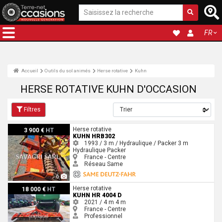
FR
Accueil
Outils du sol animés
Herse rotative
Kuhn
HERSE ROTATIVE KUHN D'OCCASION
Filtres
Kuhn HRB302
Herse rotative
3 900 €
HT
KUHN HRB302
1993 / 3 m / Hydraulique / Packer
3 m
Hydraulique
Packer
France - Centre
Réseau Same
6
Kuhn HR 4004 D
Herse rotative
18 000 €
HT
KUHN HR 4004 D
2021 / 4 m
4 m
France - Centre
Professionnel