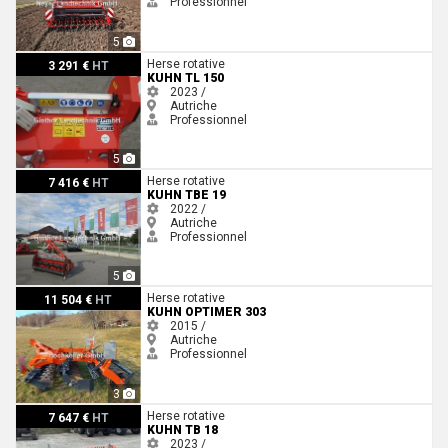
Professionnel
5
Kuhn TL 150
Herse rotative
3 291 €
HT
KUHN TL 150
2023 /
Autriche
Professionnel
5
Kuhn TBE 19
Herse rotative
7 416 €
HT
KUHN TBE 19
2022 /
Autriche
Professionnel
5
Kuhn Optimer 303
Herse rotative
11 504 €
HT
KUHN OPTIMER 303
2015 /
Autriche
Professionnel
3
Kuhn TB 18
Herse rotative
7 647 €
HT
KUHN TB 18
2023 /