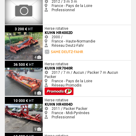
2012 / 3 m
3 m
France - Pays de la Loire
Professionnel
Kuhn HR4002D
Herse rotative
3 200 €
HT
KUHN HR4002D
2000 /
France - Haute-Normandie
Réseau Deutz-Fahr
4
Kuhn HR7040R
Herse rotative
36 500 €
HT
KUHN HR7040R
2017 / 7 m / Aucun / Packer
7 m
Aucun
Packer
France - Pays de la Loire
Réseau Promodis
8
Kuhn HR4004D
Herse rotative
10 000 €
HT
KUHN HR4004D
2011 / Packer
Packer
France - Midi-Pyrénées
Professionnel
9
Kuhn HR 404 D
Herse rotative