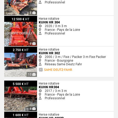
Professionnel
8
Kuhn HR 304
Herse rotative
12 500 €
HT
KUHN HR 304
2020 / 3 m
3 m
France - Pays de la Loire
Professionnel
8
Kuhn HR 302
Herse rotative
2 750 €
HT
KUHN HR 302
2000 / 3 m / Fixe / Packer
3 m
Fixe
Packer
France - Bourgogne
Réseau Same Deutz Fahr
10
Kuhn HR304
Herse rotative
5 500 €
HT
KUHN HR304
2017 / 3 m
3 m
France - Pays de la Loire
Professionnel
8
Kuhn Hr 4002d
Herse rotative
1 600 €
HT