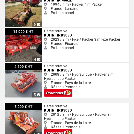
KUHN HR 4002D
1994 / 4 m / Packer
4 m
Packer
France - Lorraine
Professionnel
6
Kuhn HRB303D
Herse rotative
14 000 €
HT
KUHN HRB303D
2023 / 3 m / Fixe / Packer
3 m
Fixe
Packer
France - Picardie
Professionnel
4
Kuhn HRB303D
Herse rotative
4 500 €
HT
KUHN HRB303D
2008 / 3 m / Hydraulique / Packer
3 m
Hydraulique
Packer
France - Pays de la Loire
Réseau Promodis
5
Kuhn HRB303D
Herse rotative
5 000 €
HT
KUHN HRB303D
2012 / 3 m / Hydraulique / Packer
3 m
Hydraulique
Packer
France - Pays de la Loire
Réseau Promodis