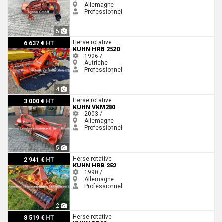
Allemagne
Professionnel
5
Kuhn HRB 252D
Herse rotative
6 637 €
HT
KUHN HRB 252D
1996 /
Autriche
Professionnel
4
Kuhn VKM280
Herse rotative
3 000 €
HT
KUHN VKM280
2003 /
Allemagne
Professionnel
5
Kuhn HRB 252
Herse rotative
2 941 €
HT
KUHN HRB 252
1990 /
Allemagne
Professionnel
2
Kuhn BP28
Herse rotative
8 519 €
HT