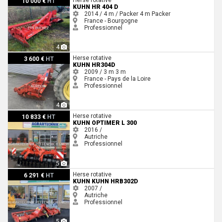
10 000 €
HT
KUHN HR 404 D
2014 / 4 m / Packer
4 m
Packer
France - Bourgogne
Professionnel
4
Kuhn HR304D
Herse rotative
3 600 €
HT
KUHN HR304D
2009 / 3 m
3 m
France - Pays de la Loire
Professionnel
4
Kuhn Optimer L 300
Herse rotative
10 833 €
HT
KUHN OPTIMER L 300
2016 /
Autriche
Professionnel
5
Kuhn Kuhn HRB302D
Herse rotative
6 291 €
HT
KUHN KUHN HRB302D
2007 /
Autriche
Professionnel
5