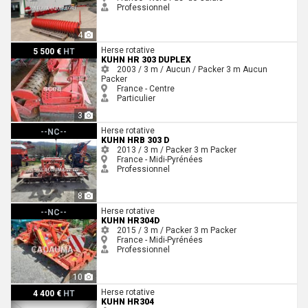
Professionnel
4
Kuhn HR 303 duplex
Herse rotative
5 500 €
HT
KUHN HR 303 DUPLEX
2003 / 3 m / Aucun / Packer
3 m
Aucun
Packer
France - Centre
Particulier
3
Kuhn HRB 303 D
Herse rotative
--NC--
KUHN HRB 303 D
2013 / 3 m / Packer
3 m
Packer
France - Midi-Pyrénées
Professionnel
8
Kuhn HR304D
Herse rotative
--NC--
KUHN HR304D
2015 / 3 m / Packer
3 m
Packer
France - Midi-Pyrénées
Professionnel
10
Kuhn HR304
Herse rotative
4 400 €
HT
KUHN HR304