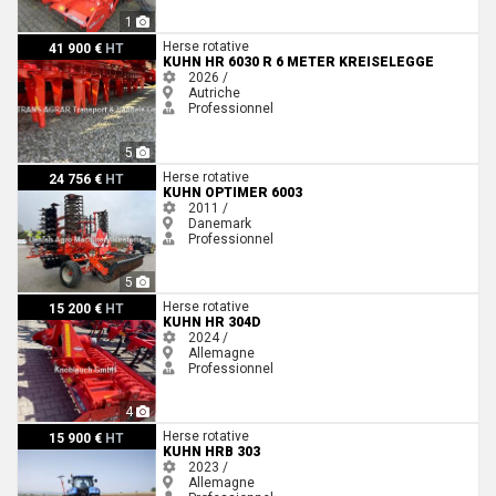
1
Kuhn HR 6030 R 6 Meter Kreiselegge
Herse rotative
41 900 €
HT
KUHN HR 6030 R 6 METER KREISELEGGE
2026 /
Autriche
Professionnel
5
Kuhn Optimer 6003
Herse rotative
24 756 €
HT
KUHN OPTIMER 6003
2011 /
Danemark
Professionnel
5
Kuhn HR 304D
Herse rotative
15 200 €
HT
KUHN HR 304D
2024 /
Allemagne
Professionnel
4
Kuhn HRB 303
Herse rotative
15 900 €
HT
KUHN HRB 303
2023 /
Allemagne