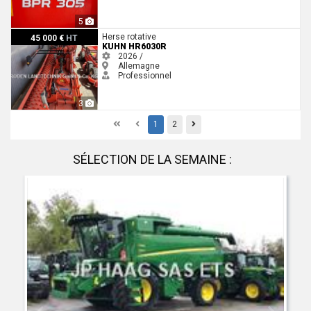
5
Kuhn HR6030R
Herse rotative
45 000 €
HT
KUHN HR6030R
2026 /
Allemagne
Professionnel
3
First
Previous
Previous
1
2
SÉLECTION DE LA SEMAINE :