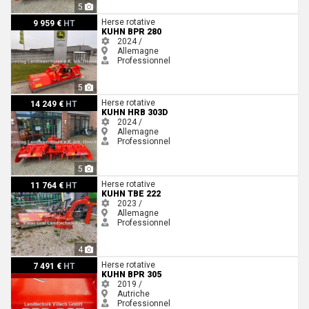
5
Kuhn BPR 280
Herse rotative
9 959 €
HT
KUHN BPR 280
2024 /
Allemagne
Professionnel
5
Kuhn HRB 303D
Herse rotative
14 249 €
HT
KUHN HRB 303D
2024 /
Allemagne
Professionnel
5
Kuhn TBE 222
Herse rotative
11 764 €
HT
KUHN TBE 222
2023 /
Allemagne
Professionnel
4
Kuhn BPR 305
Herse rotative
7 491 €
HT
KUHN BPR 305
2019 /
Autriche
Professionnel