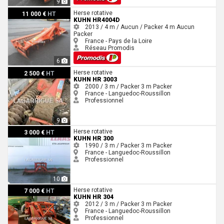
9
Kuhn HR4004D
Herse rotative
11 000 €
HT
KUHN HR4004D
2013 / 4 m / Aucun / Packer
4 m
Aucun
Packer
France - Pays de la Loire
Réseau Promodis
6
Kuhn Hr 3003
Herse rotative
2 500 €
HT
KUHN HR 3003
2000 / 3 m / Packer
3 m
Packer
France - Languedoc-Roussillon
Professionnel
9
Kuhn HR 300
Herse rotative
3 000 €
HT
KUHN HR 300
1990 / 3 m / Packer
3 m
Packer
France - Languedoc-Roussillon
Professionnel
10
Kuhn HR 304
Herse rotative
7 000 €
HT
KUHN HR 304
2012 / 3 m / Packer
3 m
Packer
France - Languedoc-Roussillon
Professionnel