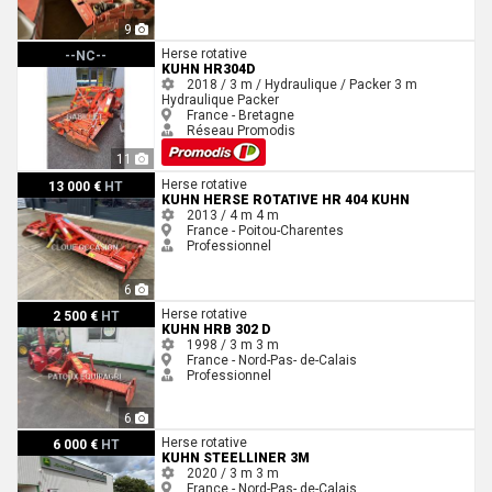
9
Kuhn HR304D
Herse rotative
--NC--
KUHN HR304D
2018 / 3 m / Hydraulique / Packer
3 m
Hydraulique
Packer
France - Bretagne
Réseau Promodis
11
Kuhn Herse rotative HR 404 Kuhn
Herse rotative
13 000 €
HT
KUHN HERSE ROTATIVE HR 404 KUHN
2013 / 4 m
4 m
France - Poitou-Charentes
Professionnel
6
Kuhn HRB 302 D
Herse rotative
2 500 €
HT
KUHN HRB 302 D
1998 / 3 m
3 m
France - Nord-Pas- de-Calais
Professionnel
6
Kuhn STEELLINER 3M
Herse rotative
6 000 €
HT
KUHN STEELLINER 3M
2020 / 3 m
3 m
France - Nord-Pas- de-Calais