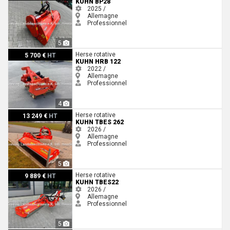
KUHN BP28
2025 /
Allemagne
Professionnel
5
Kuhn HRB 122
Herse rotative
5 700 €
HT
KUHN HRB 122
2022 /
Allemagne
Professionnel
4
Kuhn TBES 262
Herse rotative
13 249 €
HT
KUHN TBES 262
2026 /
Allemagne
Professionnel
5
Kuhn TBES22
Herse rotative
9 889 €
HT
KUHN TBES22
2026 /
Allemagne
Professionnel
5