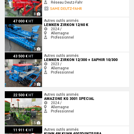
Réseau Deutz-Fahr
8
Lemken Zirkon 12/60 K
Autres outils animés
47 000 €
HT
LEMKEN ZIRKON 12/60 K
2024 /
Allemagne
Professionnel
5
Lemken Zirkon 12/300 + Saphir 10/300
Autres outils animés
43 500 €
HT
LEMKEN ZIRKON 12/300 + SAPHIR 10/300
2023 /
Allemagne
Professionnel
3
Amazone KG 3001 SPECIAL
Autres outils animés
22 500 €
HT
AMAZONE KG 3001 SPECIAL
2024 /
Allemagne
Professionnel
5
Kuhn 4m Kuhn 4003D/Integra m/skiveskær
Autres outils animés
11 911 €
HT
KUHN 4M KUHN 4003D/INTEGRA