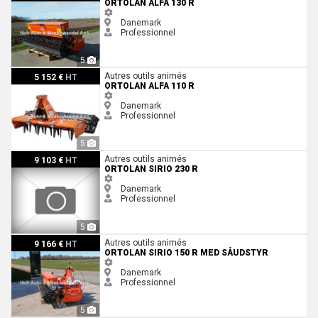
ORTOLAN ALFA 130 R
Danemark
Professionnel
5
Ortolan Alfa 110 R
Autres outils animés
5 152 €
HT
ORTOLAN ALFA 110 R
Danemark
Professionnel
5
Ortolan Sirio 230 R
Autres outils animés
9 103 €
HT
ORTOLAN SIRIO 230 R
Danemark
Professionnel
5
Ortolan Sirio 150 R med såudstyr
Autres outils animés
9 166 €
HT
ORTOLAN SIRIO 150 R MED SÅUDSTYR
Danemark
Professionnel
5