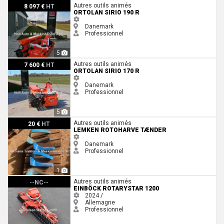
Ortolan Sirio 190 R
Autres outils animés
8 097 €
HT
ORTOLAN SIRIO 190 R
Danemark
Professionnel
5
Ortolan Sirio 170 R
Autres outils animés
7 600 €
HT
ORTOLAN SIRIO 170 R
Danemark
Professionnel
5
Lemken Rotoharve tænder
Autres outils animés
20 €
HT
LEMKEN ROTOHARVE TÆNDER
Danemark
Professionnel
1
Einböck Rotarystar 1200
Autres outils animés
--NC--
EINBÖCK ROTARYSTAR 1200
2024 /
Allemagne
Professionnel