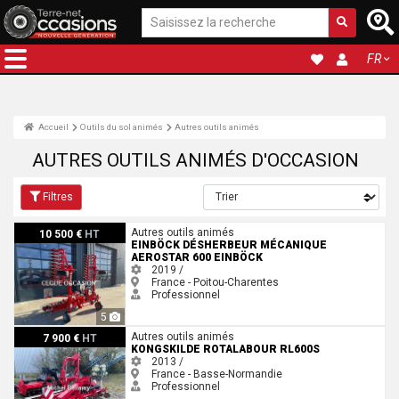
FR
Accueil
Outils du sol animés
Autres outils animés
AUTRES OUTILS ANIMÉS D'OCCASION
Filtres
Einböck Désherbeur mécanique AEROSTAR 600 Einböck
Autres outils animés
10 500 €
HT
EINBÖCK DÉSHERBEUR MÉCANIQUE
AEROSTAR 600 EINBÖCK
2019 /
France - Poitou-Charentes
Professionnel
5
Kongskilde ROTALABOUR RL600S
Autres outils animés
7 900 €
HT
KONGSKILDE ROTALABOUR RL600S
2013 /
France - Basse-Normandie
Professionnel