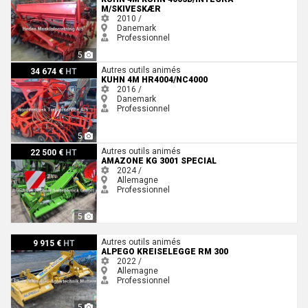
M/SKIVESKÆR
2010 /
Danemark
Professionnel
5
Kuhn 4m HR4004/NC4000
Autres outils animés
34 674 €
HT
KUHN 4M HR4004/NC4000
2016 /
Danemark
Professionnel
5
Amazone KG 3001 SPECIAL
Autres outils animés
22 500 €
HT
AMAZONE KG 3001 SPECIAL
2024 /
Allemagne
Professionnel
5
Alpego Kreiselegge RM 300
Autres outils animés
9 915 €
HT
ALPEGO KREISELEGGE RM 300
2022 /
Allemagne
Professionnel
5