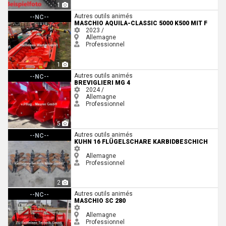
1
Maschio Aquila-Classic 5000 K500 mit F
Autres outils animés
--NC--
MASCHIO AQUILA-CLASSIC 5000 K500 MIT F
2023 /
Allemagne
Professionnel
1
Breviglieri MG 4
Autres outils animés
--NC--
BREVIGLIERI MG 4
2024 /
Allemagne
Professionnel
5
Kuhn 16 Flügelschare karbidbeschich
Autres outils animés
--NC--
KUHN 16 FLÜGELSCHARE KARBIDBESCHICH
Allemagne
Professionnel
2
Maschio SC 280
Autres outils animés
--NC--
MASCHIO SC 280
Allemagne
Professionnel