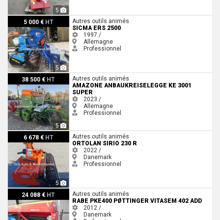
5
Sicma ERS 2500
Autres outils animés
5 000 €
HT
SICMA ERS 2500
1997 /
Allemagne
Professionnel
5
Amazone Anbaukreiselegge KE 3001 Super
Autres outils animés
38 500 €
HT
AMAZONE ANBAUKREISELEGGE KE 3001
SUPER
2023 /
Allemagne
Professionnel
5
Ortolan Sirio 230 R
Autres outils animés
6 678 €
HT
ORTOLAN SIRIO 230 R
2022 /
Danemark
Professionnel
5
Rabe PKE400 Pøttinger vitasem 402 ADD
Autres outils animés
24 088 €
HT
RABE PKE400 PØTTINGER VITASEM 402 ADD
2012 /
Danemark