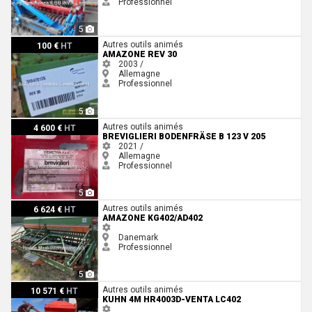
Professionnel
5
Amazone REV 30
Autres outils animés
100 €
HT
AMAZONE REV 30
2003 /
Allemagne
Professionnel
5
Breviglieri BODENFRÄSE B 123 V 205
Autres outils animés
4 600 €
HT
BREVIGLIERI BODENFRÄSE B 123 V 205
2021 /
Allemagne
Professionnel
5
Amazone KG402/AD402
Autres outils animés
6 624 €
HT
AMAZONE KG402/AD402
Danemark
Professionnel
5
Kuhn 4m HR4003D-Venta LC402
Autres outils animés
10 571 €
HT
KUHN 4M HR4003D-VENTA LC402