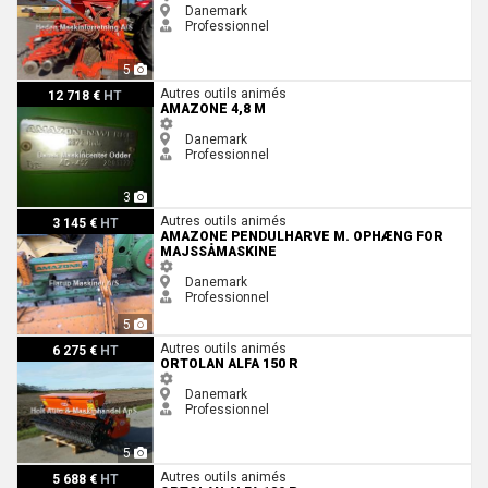
Danemark
Professionnel
5
Amazone 4,8 M
Autres outils animés
12 718 €
HT
AMAZONE 4,8 M
Danemark
Professionnel
3
Amazone Pendulharve m. ophæng for majssåmaskine
Autres outils animés
3 145 €
HT
AMAZONE PENDULHARVE M. OPHÆNG FOR
MAJSSÅMASKINE
Danemark
Professionnel
5
Ortolan Alfa 150 R
Autres outils animés
6 275 €
HT
ORTOLAN ALFA 150 R
Danemark
Professionnel
5
Ortolan Alfa 130 R
Autres outils animés
5 688 €
HT