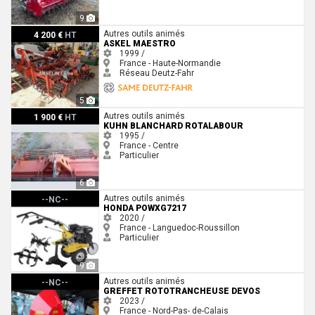
9
Askel MAESTRO
Autres outils animés
4 200 €
HT
ASKEL MAESTRO
1999 /
France - Haute-Normandie
Réseau Deutz-Fahr
5
Kuhn Blanchard Rotalabour
Autres outils animés
1 900 €
HT
KUHN BLANCHARD ROTALABOUR
1995 /
France - Centre
Particulier
6
Honda POWXG7217
Autres outils animés
--NC--
HONDA POWXG7217
2020 /
France - Languedoc-Roussillon
Particulier
9
Greffet ROTOTRANCHEUSE DEVOS
Autres outils animés
--NC--
GREFFET ROTOTRANCHEUSE DEVOS
2023 /
France - Nord-Pas- de-Calais