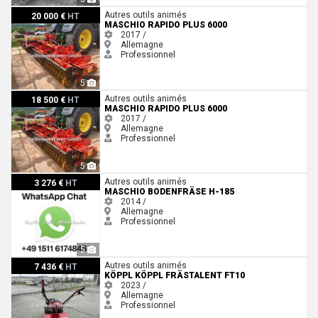
Maschio Rapido Plus 6000
Autres outils animés
20 000 €
HT
MASCHIO RAPIDO PLUS 6000
2017 /
Allemagne
Professionnel
5
Maschio Rapido Plus 6000
Autres outils animés
18 500 €
HT
MASCHIO RAPIDO PLUS 6000
2017 /
Allemagne
Professionnel
5
Maschio BODENFRÄSE H-185
Autres outils animés
3 276 €
HT
MASCHIO BODENFRÄSE H-185
2014 /
Allemagne
Professionnel
5
Köppl KÖPPL FRÄSTALENT FT10
Autres outils animés
7 436 €
HT
KÖPPL KÖPPL FRÄSTALENT FT10
2023 /
Allemagne
Professionnel