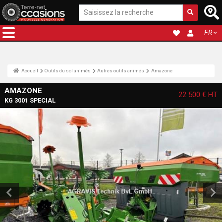
FR
Accueil
Outils du sol animés
Autres outils animés
Amazone
AMAZONE
22 500 €
HT
KG 3001 SPECIAL