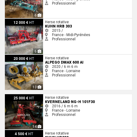
Professionnel
6
Kuhn HRB 303
Herse rotative
12 000 €
HT
KUHN HRB 303
2015 /
France - Midi-Pyrénées
Professionnel
6
Alpego DMAX 600 AI
Herse rotative
20 000 €
HT
ALPEGO DMAX 600 AI
2020 / 6 m
6 m
France - Lorraine
Professionnel
13
Kverneland NG-H 101F30
Herse rotative
25 000 €
HT
KVERNELAND NG-H 101F30
2016 / 6 m
6 m
France - Lorraine
Professionnel
14
Kuhn HR303
Herse rotative
4 500 €
HT