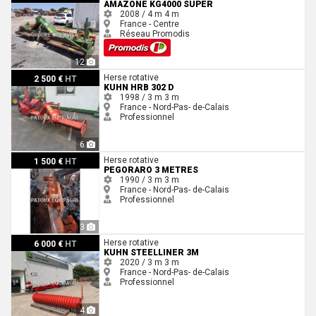
AMAZONE KG4000 SUPER
2008 / 4 m
4 m
France - Centre
Réseau Promodis
12
Kuhn HRB 302 D
Herse rotative
2 500 €
HT
KUHN HRB 302 D
1998 / 3 m
3 m
France - Nord-Pas- de-Calais
Professionnel
6
Pegoraro 3 METRES
Herse rotative
1 500 €
HT
PEGORARO 3 METRES
1990 / 3 m
3 m
France - Nord-Pas- de-Calais
Professionnel
3
Kuhn STEELLINER 3M
Herse rotative
6 000 €
HT
KUHN STEELLINER 3M
2020 / 3 m
3 m
France - Nord-Pas- de-Calais
Professionnel
4