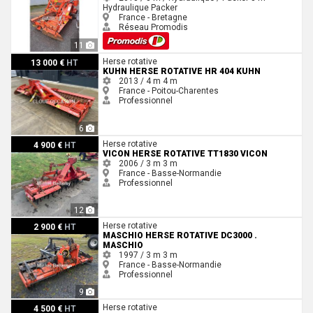
Hydraulique
Packer
France - Bretagne
Réseau Promodis
11
Kuhn Herse rotative HR 404 Kuhn
Herse rotative
13 000 €
HT
KUHN HERSE ROTATIVE HR 404 KUHN
2013 / 4 m
4 m
France - Poitou-Charentes
Professionnel
6
Vicon Herse rotative TT1830 Vicon
Herse rotative
4 900 €
HT
VICON HERSE ROTATIVE TT1830 VICON
2006 / 3 m
3 m
France - Basse-Normandie
Professionnel
12
Maschio Herse rotative DC3000 . Maschio
Herse rotative
2 900 €
HT
MASCHIO HERSE ROTATIVE DC3000 .
MASCHIO
1997 / 3 m
3 m
France - Basse-Normandie
Professionnel
9
Amazone KG4000 SUPER
Herse rotative
4 500 €
HT