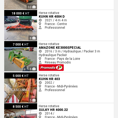
10
Kuhn HR 4004 D
Herse rotative
18 000 €
HT
KUHN HR 4004 D
2021 / 4 m
4 m
France - Centre
Professionnel
6
Amazone KE3000SPECIAL
Herse rotative
7 000 €
HT
AMAZONE KE3000SPECIAL
2016 / 3 m / Hydraulique / Packer
3 m
Hydraulique
Packer
France - Pays de la Loire
Réseau Promodis
6
Kuhn HR 403
Herse rotative
5 000 €
HT
KUHN HR 403
2002 /
France - Midi-Pyrénées
Professionnel
5
Sulky HR 4000.22
Herse rotative
8 500 €
HT
SULKY HR 4000.22
2014 /
France - Midi-Pyrénées