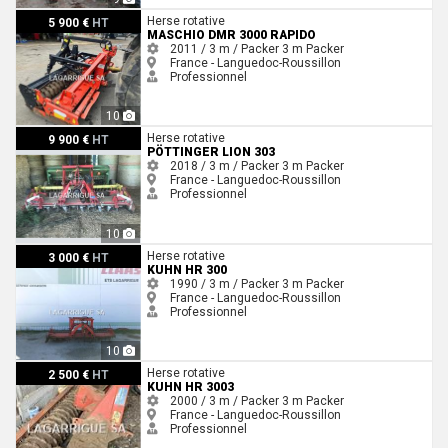
Maschio DMR 3000 Rapido
Herse rotative
5 900 €
HT
MASCHIO DMR 3000 RAPIDO
2011 / 3 m / Packer
3 m
Packer
France - Languedoc-Roussillon
Professionnel
10
Pöttinger LION 303
Herse rotative
9 900 €
HT
PÖTTINGER LION 303
2018 / 3 m / Packer
3 m
Packer
France - Languedoc-Roussillon
Professionnel
10
Kuhn HR 300
Herse rotative
3 000 €
HT
KUHN HR 300
1990 / 3 m / Packer
3 m
Packer
France - Languedoc-Roussillon
Professionnel
10
Kuhn Hr 3003
Herse rotative
2 500 €
HT
KUHN HR 3003
2000 / 3 m / Packer
3 m
Packer
France - Languedoc-Roussillon
Professionnel