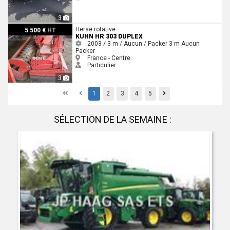
3
Kuhn HR 303 duplex
Herse rotative
5 500 €
HT
KUHN HR 303 DUPLEX
2003 / 3 m / Aucun / Packer
3 m
Aucun
Packer
France - Centre
Particulier
3
First
Previous
Previous
1
2
3
4
5
SÉLECTION DE LA SEMAINE :