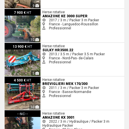
9
Amazone KE 3000 SUPER
Herse rotative
7 900 €
HT
AMAZONE KE 3000 SUPER
2017 / 3 m / Packer
3 m
Packer
France - Languedoc-Roussillon
Professionnel
10
Sulky HR3500.22
Herse rotative
13 900 €
HT
SULKY HR3500.22
2013 / 3.5 m / Packer
3.5 m
Packer
France - Nord-Pas- de-Calais
Professionnel
5
Breviglieri MEK 170/300
Herse rotative
4 500 €
HT
BREVIGLIERI MEK 170/300
2011 / 3 m / Packer
3 m
Packer
France - Basse-Normandie
Professionnel
10
Amazone KX 3001
Herse rotative
--NC--
AMAZONE KX 3001
2022 / 3 m / Hydraulique / Packer
3 m
Hydraulique
Packer