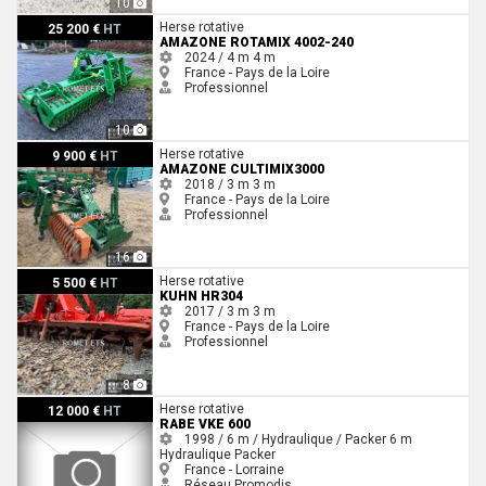
10
Amazone ROTAMIX 4002-240
Herse rotative
25 200 €
HT
AMAZONE ROTAMIX 4002-240
2024 / 4 m
4 m
France - Pays de la Loire
Professionnel
10
Amazone CULTIMIX3000
Herse rotative
9 900 €
HT
AMAZONE CULTIMIX3000
2018 / 3 m
3 m
France - Pays de la Loire
Professionnel
16
Kuhn HR304
Herse rotative
5 500 €
HT
KUHN HR304
2017 / 3 m
3 m
France - Pays de la Loire
Professionnel
8
Rabe VKE 600
Herse rotative
12 000 €
HT
RABE VKE 600
1998 / 6 m / Hydraulique / Packer
6 m
Hydraulique
Packer
France - Lorraine
Réseau Promodis