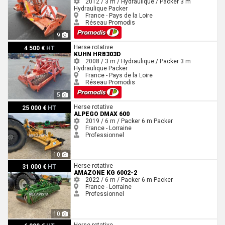
2012 / 3 m / Hydraulique / Packer
3 m
Hydraulique
Packer
France - Pays de la Loire
Réseau Promodis
9
Kuhn HRB303D
Herse rotative
4 500 €
HT
KUHN HRB303D
2008 / 3 m / Hydraulique / Packer
3 m
Hydraulique
Packer
France - Pays de la Loire
Réseau Promodis
5
Alpego Dmax 600
Herse rotative
25 000 €
HT
ALPEGO DMAX 600
2019 / 6 m / Packer
6 m
Packer
France - Lorraine
Professionnel
10
Amazone Kg 6002-2
Herse rotative
31 000 €
HT
AMAZONE KG 6002-2
2022 / 6 m / Packer
6 m
Packer
France - Lorraine
Professionnel
10
Kverneland Ngh 301
Herse rotative