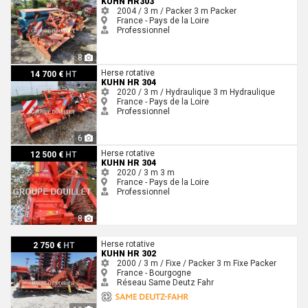
KUHN HR303
2004 / 3 m / Packer
3 m
Packer
France - Pays de la Loire
Professionnel
8
Kuhn HR 304
Herse rotative
14 700 €
HT
KUHN HR 304
2020 / 3 m / Hydraulique
3 m
Hydraulique
France - Pays de la Loire
Professionnel
6
Kuhn HR 304
Herse rotative
12 500 €
HT
KUHN HR 304
2020 / 3 m
3 m
France - Pays de la Loire
Professionnel
8
Kuhn HR 302
Herse rotative
2 750 €
HT
KUHN HR 302
2000 / 3 m / Fixe / Packer
3 m
Fixe
Packer
France - Bourgogne
Réseau Same Deutz Fahr