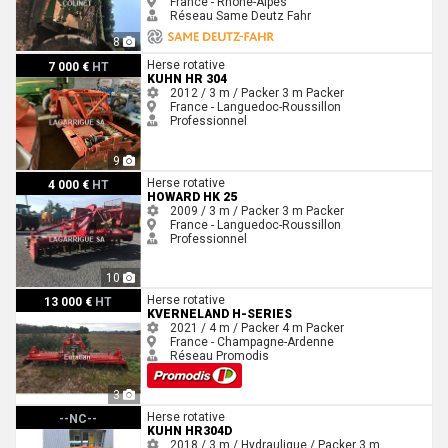
France - Rhône-Alpes
Réseau Same Deutz Fahr
8
Kuhn HR 304
Herse rotative
7 000 €
HT
KUHN HR 304
2012 / 3 m / Packer
3 m
Packer
France - Languedoc-Roussillon
Professionnel
9
Howard Hk 25
Herse rotative
4 000 €
HT
HOWARD HK 25
2009 / 3 m / Packer
3 m
Packer
France - Languedoc-Roussillon
Professionnel
10
Kverneland H-SERIES
Herse rotative
13 000 €
HT
KVERNELAND H-SERIES
2021 / 4 m / Packer
4 m
Packer
France - Champagne-Ardenne
Réseau Promodis
3
Kuhn HR304D
Herse rotative
--NC--
KUHN HR304D
2018 / 3 m / Hydraulique / Packer
3 m