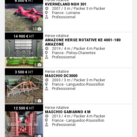
6 000 €
HT
KVERNELAND NGH 301
2007 / 3 m / Packer
3 m
Packer
France - Lorraine
Professionnel
10
Amazone Herse rotative KE 4001-180 Amazone
Herse rotative
14 900 €
HT
AMAZONE HERSE ROTATIVE KE 4001-180
AMAZONE
2019 / 4 m / Packer
4 m
Packer
France - Poitou-Charentes
Professionnel
6
Maschio DC3000
Herse rotative
3 500 €
HT
MASCHIO DC3000
2003 / 3 m / Packer
3 m
Packer
France - Languedoc-Roussillon
Professionnel
9
Maschio Gabianno 4 m
Herse rotative
12 500 €
HT
MASCHIO GABIANNO 4 M
2013 / 4 m / Packer
4 m
Packer
France - Languedoc-Roussillon
Professionnel
9