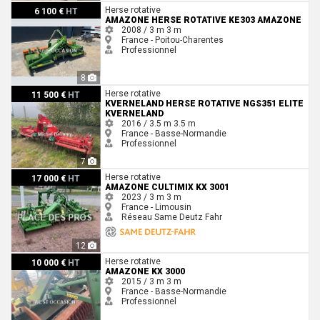
Amazone Herse rotative KE303 Amazone
Herse rotative
6 100 €
HT
AMAZONE HERSE ROTATIVE KE303 AMAZONE
2008 / 3 m
3 m
France - Poitou-Charentes
Professionnel
8
Kverneland Herse rotative NGS351 ELITE Kverneland
Herse rotative
11 500 €
HT
KVERNELAND HERSE ROTATIVE NGS351 ELITE
KVERNELAND
2016 / 3.5 m
3.5 m
France - Basse-Normandie
Professionnel
7
Amazone CULTIMIX KX 3001
Herse rotative
17 000 €
HT
AMAZONE CULTIMIX KX 3001
2023 / 3 m
3 m
France - Limousin
Réseau Same Deutz Fahr
12
Amazone KX 3000
Herse rotative
10 000 €
HT
AMAZONE KX 3000
2015 / 3 m
3 m
France - Basse-Normandie
Professionnel