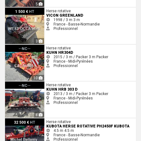
5
Vicon GREENLAND
Herse rotative
1 500 €
HT
VICON GREENLAND
1998 / 3 m
3 m
France - Basse-Normandie
Professionnel
3
Kuhn HR304D
Herse rotative
--NC--
KUHN HR304D
2015 / 3 m / Packer
3 m
Packer
France - Midi-Pyrénées
Professionnel
10
Kuhn HRB 303 D
Herse rotative
--NC--
KUHN HRB 303 D
2013 / 3 m / Packer
3 m
Packer
France - Midi-Pyrénées
Professionnel
8
Kubota Herse rotative PH2450F Kubota
Herse rotative
32 500 €
HT
KUBOTA HERSE ROTATIVE PH2450F KUBOTA
4.5 m
4.5 m
France - Basse-Normandie
Professionnel