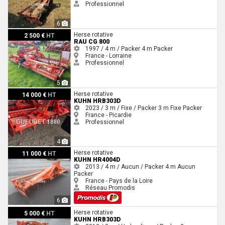
Professionnel
6
Rau CG 800
Herse rotative
2 500 €
HT
RAU CG 800
1997 / 4 m / Packer
4 m
Packer
France - Lorraine
Professionnel
5
Kuhn HRB303D
Herse rotative
14 000 €
HT
KUHN HRB303D
2023 / 3 m / Fixe / Packer
3 m
Fixe
Packer
France - Picardie
Professionnel
4
Kuhn HR4004D
Herse rotative
11 000 €
HT
KUHN HR4004D
2013 / 4 m / Aucun / Packer
4 m
Aucun
Packer
France - Pays de la Loire
Réseau Promodis
6
Kuhn HRB303D
Herse rotative
5 000 €
HT
KUHN HRB303D