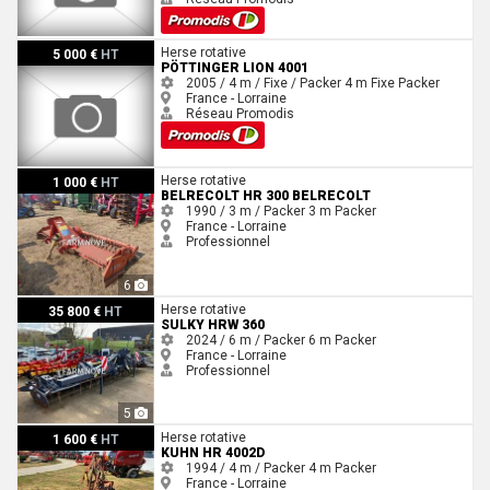
Pöttinger LION 4001
Herse rotative
5 000 €
HT
PÖTTINGER LION 4001
2005 / 4 m / Fixe / Packer
4 m
Fixe
Packer
France - Lorraine
Réseau Promodis
BelRecolt HR 300 BELRECOLT
Herse rotative
1 000 €
HT
BELRECOLT HR 300 BELRECOLT
1990 / 3 m / Packer
3 m
Packer
France - Lorraine
Professionnel
6
Sulky HRW 360
Herse rotative
35 800 €
HT
SULKY HRW 360
2024 / 6 m / Packer
6 m
Packer
France - Lorraine
Professionnel
5
Kuhn Hr 4002d
Herse rotative
1 600 €
HT
KUHN HR 4002D
1994 / 4 m / Packer
4 m
Packer
France - Lorraine