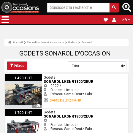
FR
Accueil
Pièce détachée et accessoire
Godets
Sonarol
GODETS SONAROL D'OCCASION
Filtres
Sonarol LKSNR1800/2EUR
Godets
1 490 €
HT
SONAROL LKSNR1800/2EUR
2022 /
France - Limousin
Réseau Same Deutz Fahr
4
Sonarol LKSNR1800/2EUR
Godets
1 700 €
HT
SONAROL LKSNR1800/2EUR
France - Limousin
Réseau Same Deutz Fahr