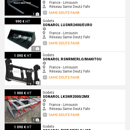
France - Limousin
Réseau Same Deutz Fahr
1
Sonarol LUSNR2400/EURO
Godets
990 €
HT
SONAROL LUSNR2400/EURO
France - Limousin
Réseau Same Deutz Fahr
1
Sonarol RSNRMERLO/MANITOU
Godets
1 090 €
HT
SONAROL RSNRMERLO/MANITOU
France - Limousin
Réseau Same Deutz Fahr
1
Sonarol LKSNR2000/2MX
Godets
1 900 €
HT
SONAROL LKSNR2000/2MX
France - Limousin
Réseau Same Deutz Fahr
1
Sonarol RMT MERLO/JCB
Godets
1 090 €
HT