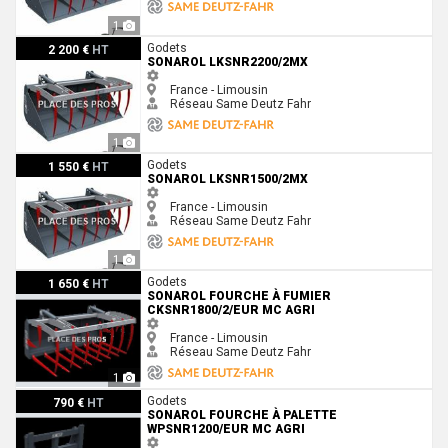
1
Sonarol LKSNR2200/2MX
Godets
2 200 €
HT
SONAROL LKSNR2200/2MX
France - Limousin
Réseau Same Deutz Fahr
1
Sonarol LKSNR1500/2MX
Godets
1 550 €
HT
SONAROL LKSNR1500/2MX
France - Limousin
Réseau Same Deutz Fahr
1
Sonarol Fourche à fumier CKSNR1800/2/EUR MC Agri
Godets
1 650 €
HT
SONAROL FOURCHE À FUMIER
CKSNR1800/2/EUR MC AGRI
France - Limousin
Réseau Same Deutz Fahr
1
Sonarol Fourche à palette WPSNR1200/EUR MC Agri
Godets
790 €
HT
SONAROL FOURCHE À PALETTE
WPSNR1200/EUR MC AGRI