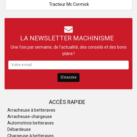
Tracteur Mc Cormick
LA NEWSLETTER MACHINISME
Une fois par semaine, de l’actualité, des conseils et des bons
plans !
S'inscrire
ACCÈS RAPIDE
Arracheuse à betteraves
Arracheuse-chargeuse
Automotrice betteraves
Débardeuse
Chargeuse à betteraves