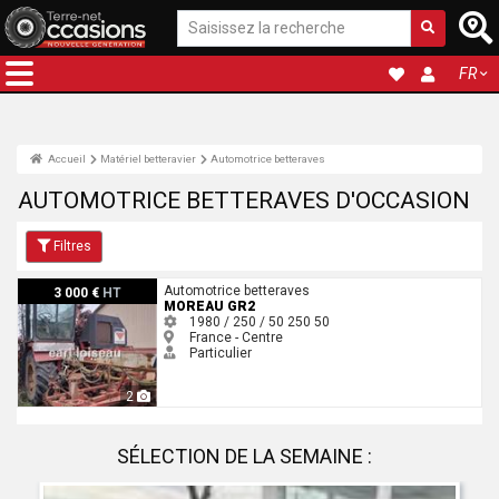
FR
Accueil
Matériel betteravier
Automotrice betteraves
AUTOMOTRICE BETTERAVES D'OCCASION
Filtres
Moreau GR2
Automotrice betteraves
3 000 €
HT
MOREAU GR2
1980 / 250 / 50
250
50
France - Centre
Particulier
2
SÉLECTION DE LA SEMAINE :