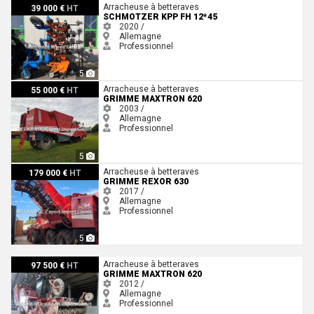
Schmotzer KPP FH 12*45
Arracheuse à betteraves
39 000 €
HT
SCHMOTZER KPP FH 12*45
2020 /
Allemagne
Professionnel
5
Grimme Maxtron 620
Arracheuse à betteraves
55 000 €
HT
GRIMME MAXTRON 620
2003 /
Allemagne
Professionnel
5
Grimme Rexor 630
Arracheuse à betteraves
179 000 €
HT
GRIMME REXOR 630
2017 /
Allemagne
Professionnel
5
Grimme Maxtron 620
Arracheuse à betteraves
97 500 €
HT
GRIMME MAXTRON 620
2012 /
Allemagne
Professionnel