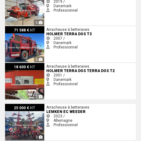
2019 /
Danemark
Professionnel
5
Holmer Terra Dos T3
Arracheuse à betteraves
71 588 €
HT
HOLMER TERRA DOS T3
2007 /
Danemark
Professionnel
5
Holmer Terra Dos Terra dos t2
Arracheuse à betteraves
18 600 €
HT
HOLMER TERRA DOS TERRA DOS T2
2001 /
Danemark
Professionnel
5
Lemken EC Weeder
Arracheuse à betteraves
25 000 €
HT
LEMKEN EC WEEDER
2023 /
Allemagne
Professionnel
3