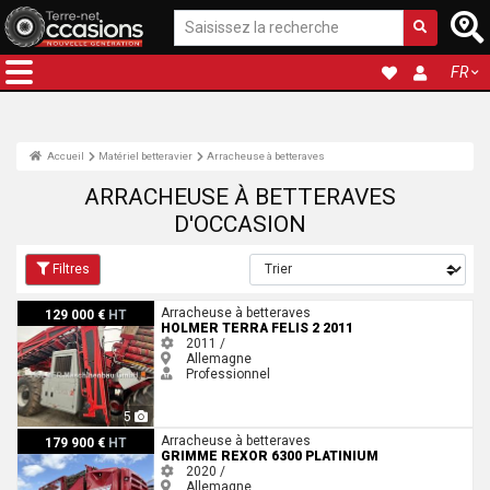
FR
Accueil
Matériel betteravier
Arracheuse à betteraves
ARRACHEUSE À BETTERAVES
D'OCCASION
Filtres
Holmer Terra Felis 2 2011
Arracheuse à betteraves
129 000 €
HT
HOLMER TERRA FELIS 2 2011
2011 /
Allemagne
Professionnel
5
Grimme Rexor 6300 Platinium
Arracheuse à betteraves
179 900 €
HT
GRIMME REXOR 6300 PLATINIUM
2020 /
Allemagne