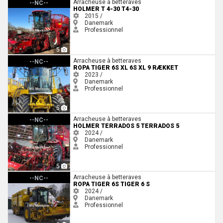
Holmer T 4-30 T4-30
Arracheuse à betteraves
--NC--
HOLMER T 4-30 T4-30
2015 /
Danemark
Professionnel
5
Ropa Tiger 6s XL 6s XL 9 rækket
Arracheuse à betteraves
--NC--
ROPA TIGER 6S XL 6S XL 9 RÆKKET
2023 /
Danemark
Professionnel
5
Holmer TerraDos 5 TerraDos 5
Arracheuse à betteraves
--NC--
HOLMER TERRADOS 5 TERRADOS 5
2024 /
Danemark
Professionnel
5
Ropa Tiger 6S Tiger 6 S
Arracheuse à betteraves
--NC--
ROPA TIGER 6S TIGER 6 S
2024 /
Danemark
Professionnel