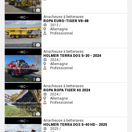
5
Ropa euro-Tiger V8-4b
Arracheuse à betteraves
--NC--
ROPA EURO-TIGER V8-4B
2013 /
Allemagne
Professionnel
5
Holmer Terra Dos 5-30 - 2024
Arracheuse à betteraves
--NC--
HOLMER TERRA DOS 5-30 - 2024
2024 /
Allemagne
Professionnel
5
Ropa Ropa Tiger 6s 2024
Arracheuse à betteraves
--NC--
ROPA ROPA TIGER 6S 2024
2024 /
Allemagne
Professionnel
5
Holmer Terra Dos 5-40 HD - 2025
Arracheuse à betteraves
--NC--
HOLMER TERRA DOS 5-40 HD - 2025
2025 /