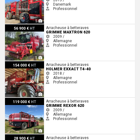
Danemark
Professionnel
5
Grimme MAXTRON 620
Arracheuse à betteraves
56 900 €
HT
GRIMME MAXTRON 620
2009 /
Allemagne
Professionnel
5
Holmer exxact T4-40
Arracheuse à betteraves
154 000 €
HT
HOLMER EXXACT T4-40
2018 /
Allemagne
Professionnel
5
Grimme Rexor 620
Arracheuse à betteraves
119 000 €
HT
GRIMME REXOR 620
2009 /
Allemagne
Professionnel
5
Barigelli B6 4x4
Arracheuse à betteraves
28 900 €
HT