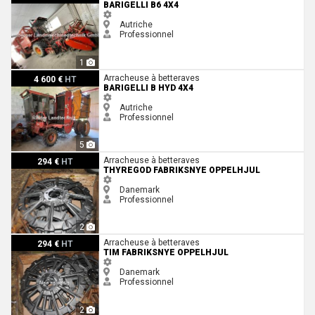
BARIGELLI B6 4X4
Autriche
Professionnel
1
Barigelli B HYD 4x4
Arracheuse à betteraves
4 600 €
HT
BARIGELLI B HYD 4X4
Autriche
Professionnel
5
Thyregod Fabriksnye oppelhjul
Arracheuse à betteraves
294 €
HT
THYREGOD FABRIKSNYE OPPELHJUL
Danemark
Professionnel
2
Tim Fabriksnye oppelhjul
Arracheuse à betteraves
294 €
HT
TIM FABRIKSNYE OPPELHJUL
Danemark
Professionnel
2