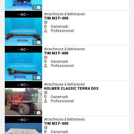
5
Tim M2 F-600
Arracheuse à betteraves
--NC--
TIM M2 F-600
Danemark
Professionnel
5
Tim M2 F-600
Arracheuse à betteraves
--NC--
TIM M2 F-600
Danemark
Professionnel
5
Holmer Classic Terra Dos
Arracheuse à betteraves
--NC--
HOLMER CLASSIC TERRA DOS
Danemark
Professionnel
1
Tim M2 F-600
Arracheuse à betteraves
--NC--
TIM M2 F-600
Danemark