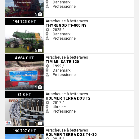
Danemark
Professionnel
5
Thyregod TT-800 NY
Arracheuse à betteraves
194 125 €
HT
THYREGOD TT-800 NY
2025 /
Danemark
Professionnel
5
Tim MII SA TE 120
Arracheuse à betteraves
4 684 €
HT
TIM MII SA TE 120
1999 /
Danemark
Professionnel
5
Holmer Terra Dos T2
Arracheuse à betteraves
31 €
HT
HOLMER TERRA DOS T2
2017 /
Ukraine
Professionnel
1
Holmer Terra Dos T4-30
Arracheuse à betteraves
190 707 €
HT
HOLMER TERRA DOS T4-30
2015 /