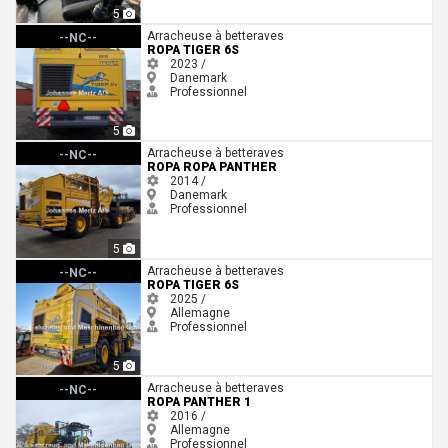
5
Ropa TIGER 6S
Arracheuse à betteraves
--NC--
ROPA TIGER 6S
2023 /
Danemark
Professionnel
5
Ropa ROPA PANTHER
Arracheuse à betteraves
--NC--
ROPA ROPA PANTHER
2014 /
Danemark
Professionnel
5
Ropa Tiger 6S
Arracheuse à betteraves
--NC--
ROPA TIGER 6S
2025 /
Allemagne
Professionnel
5
Ropa Panther 1
Arracheuse à betteraves
--NC--
ROPA PANTHER 1
2016 /
Allemagne
Professionnel