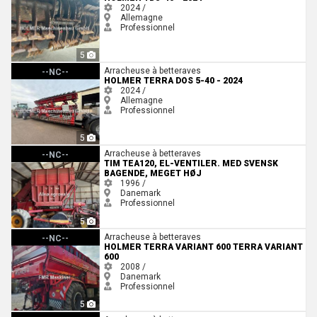
2024 /
Allemagne
Professionnel
5
Holmer Terra Dos 5-40 - 2024
Arracheuse à betteraves
--NC--
HOLMER TERRA DOS 5-40 - 2024
2024 /
Allemagne
Professionnel
5
Tim tea120, el-ventiler. Med svensk bagende, meget høj
Arracheuse à betteraves
--NC--
TIM TEA120, EL-VENTILER. MED SVENSK
BAGENDE, MEGET HØJ
1996 /
Danemark
Professionnel
5
Holmer Terra Variant 600 Terra Variant 600
Arracheuse à betteraves
--NC--
HOLMER TERRA VARIANT 600 TERRA VARIANT
600
2008 /
Danemark
Professionnel
5