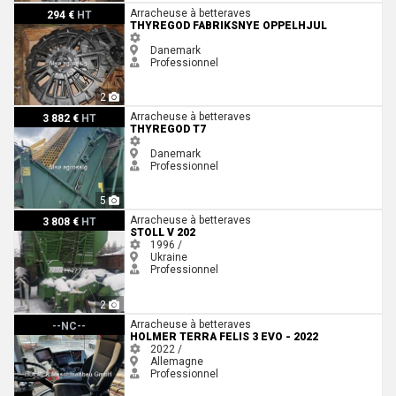
Thyregod Fabriksnye oppelhjul
Arracheuse à betteraves
294 €
HT
THYREGOD FABRIKSNYE OPPELHJUL
Danemark
Professionnel
2
Thyregod T7
Arracheuse à betteraves
3 882 €
HT
THYREGOD T7
Danemark
Professionnel
5
Stoll V 202
Arracheuse à betteraves
3 808 €
HT
STOLL V 202
1996 /
Ukraine
Professionnel
2
Holmer Terra Felis 3 evo - 2022
Arracheuse à betteraves
--NC--
HOLMER TERRA FELIS 3 EVO - 2022
2022 /
Allemagne
Professionnel