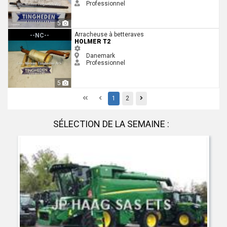
Professionnel
5
Holmer T2
Arracheuse à betteraves
--NC--
HOLMER T2
Danemark
Professionnel
5
First
Previous
Previous
1
2
SÉLECTION DE LA SEMAINE :