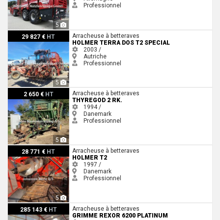
Professionnel
5
Holmer Terra Dos T2 Special
Arracheuse à betteraves
29 827 €
HT
HOLMER TERRA DOS T2 SPECIAL
2003 /
Autriche
Professionnel
5
Thyregod 2 rk.
Arracheuse à betteraves
2 650 €
HT
THYREGOD 2 RK.
1994 /
Danemark
Professionnel
5
Holmer T2
Arracheuse à betteraves
28 771 €
HT
HOLMER T2
1997 /
Danemark
Professionnel
5
Grimme REXOR 6200 PLATINUM
Arracheuse à betteraves
285 143 €
HT
GRIMME REXOR 6200 PLATINUM