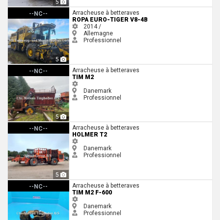
5
Ropa euro-Tiger V8-4b
Arracheuse à betteraves
--NC--
ROPA EURO-TIGER V8-4B
2014 /
Allemagne
Professionnel
5
Tim M2
Arracheuse à betteraves
--NC--
TIM M2
Danemark
Professionnel
5
Holmer T2
Arracheuse à betteraves
--NC--
HOLMER T2
Danemark
Professionnel
5
Tim M2 F-600
Arracheuse à betteraves
--NC--
TIM M2 F-600
Danemark
Professionnel