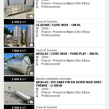
France - Provence-Alpes-Côte d'Azur
Professionnel
6
LEJEUNE | Cuve inox - 108 HL
Cuve et Cuverie
4 990 €
HT
LEJEUNE | CUVE INOX - 108 HL
2000 /
France - Provence-Alpes-Côte d'Azur
Professionnel
7
ARSILAC | Cuve inox - Fond plat - 300 HL
Cuve et Cuverie
7 800 €
HT
ARSILAC | CUVE INOX - FOND PLAT - 300 HL
2000 /
France - Provence-Alpes-Côte d'Azur
Professionnel
5
ARSILAC | Vis sans fin en acier inox avec trémie - ∅ 300 m
Autres matériels vinicoles
5 890 €
HT
ARSILAC | VIS SANS FIN EN ACIER INOX AVEC
TRÉMIE - ∅ 300 M
2000 /
France - Provence-Alpes-Côte d'Azur
Professionnel
4
ARSILAC | Cuve inox à chapeau flottant - 45 HL
Cuve et Cuverie
2 990 €
HT