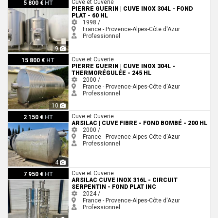
Pierre Guerin | Cuve inox 304L - Fond plat - 60 HL
Cuve et Cuverie
5 800 €
HT
PIERRE GUERIN | CUVE INOX 304L - FOND
PLAT - 60 HL
1998 /
France - Provence-Alpes-Côte d'Azur
Professionnel
9
Pierre Guerin | Cuve inox 304L - Thermorégulée - 245 HL
Cuve et Cuverie
15 800 €
HT
PIERRE GUERIN | CUVE INOX 304L -
THERMORÉGULÉE - 245 HL
2000 /
France - Provence-Alpes-Côte d'Azur
Professionnel
10
ARSILAC | Cuve fibre - Fond bombé - 200 HL
Cuve et Cuverie
2 150 €
HT
ARSILAC | CUVE FIBRE - FOND BOMBÉ - 200 HL
2000 /
France - Provence-Alpes-Côte d'Azur
Professionnel
4
ARSILAC Cuve inox 316L - Circuit serpentin - Fond plat inc
Cuve et Cuverie
7 950 €
HT
ARSILAC CUVE INOX 316L - CIRCUIT
SERPENTIN - FOND PLAT INC
2024 /
France - Provence-Alpes-Côte d'Azur
Professionnel