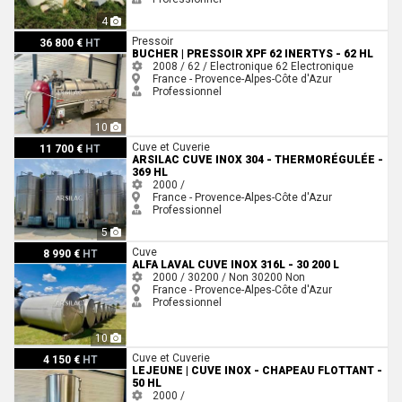
4
Bucher | Pressoir XPF 62 INERTYS - 62 HL
Pressoir
36 800 €
HT
BUCHER | PRESSOIR XPF 62 INERTYS - 62 HL
2008 / 62 / Electronique
62
Electronique
France - Provence-Alpes-Côte d'Azur
Professionnel
10
ARSILAC Cuve inox 304 - Thermorégulée - 369 HL
Cuve et Cuverie
11 700 €
HT
ARSILAC CUVE INOX 304 - THERMORÉGULÉE -
369 HL
2000 /
France - Provence-Alpes-Côte d'Azur
Professionnel
5
ALFA LAVAL Cuve inox 316L - 30 200 L
Cuve
8 990 €
HT
ALFA LAVAL CUVE INOX 316L - 30 200 L
2000 / 30200 / Non
30200
Non
France - Provence-Alpes-Côte d'Azur
Professionnel
10
LEJEUNE | Cuve inox - Chapeau flottant - 50 HL
Cuve et Cuverie
4 150 €
HT
LEJEUNE | CUVE INOX - CHAPEAU FLOTTANT -
50 HL
2000 /