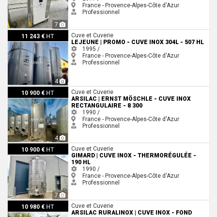
France - Provence-Alpes-Côte d'Azur
Professionnel
7
LEJEUNE | PROMO - Cuve inox 304L - 507 HL
Cuve et Cuverie
11 243 €
HT
LEJEUNE | PROMO - CUVE INOX 304L - 507 HL
1995 /
France - Provence-Alpes-Côte d'Azur
Professionnel
4
ARSILAC | ERNST MÖSCHLE - Cuve inox rectangulaire - 8 300
Cuve et Cuverie
10 900 €
HT
ARSILAC | ERNST MÖSCHLE - CUVE INOX
RECTANGULAIRE - 8 300
1990 /
France - Provence-Alpes-Côte d'Azur
Professionnel
4
Gimard | Cuve inox - Thermorégulée - 190 HL
Cuve et Cuverie
10 900 €
HT
GIMARD | CUVE INOX - THERMORÉGULÉE -
190 HL
1990 /
France - Provence-Alpes-Côte d'Azur
Professionnel
7
ARSILAC RURALINOX | Cuve inox - Fond conique - 298 HL
Cuve et Cuverie
10 980 €
HT
ARSILAC RURALINOX | CUVE INOX - FOND