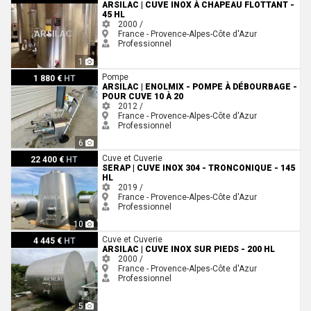
ARSILAC | CUVE INOX À CHAPEAU FLOTTANT -
45 HL
2000 /
France - Provence-Alpes-Côte d'Azur
Professionnel
1
ARSILAC | ENOLMIX - Pompe à débourbage - Pour cuve 10 à 20
Pompe
1 880 €
HT
ARSILAC | ENOLMIX - POMPE À DÉBOURBAGE -
POUR CUVE 10 À 20
2012 /
France - Provence-Alpes-Côte d'Azur
Professionnel
6
Serap | Cuve inox 304 - Tronconique - 145 HL
Cuve et Cuverie
22 400 €
HT
SERAP | CUVE INOX 304 - TRONCONIQUE - 145
HL
2019 /
France - Provence-Alpes-Côte d'Azur
Professionnel
10
ARSILAC | Cuve inox sur pieds - 200 HL
Cuve et Cuverie
4 445 €
HT
ARSILAC | CUVE INOX SUR PIEDS - 200 HL
2000 /
France - Provence-Alpes-Côte d'Azur
Professionnel
5