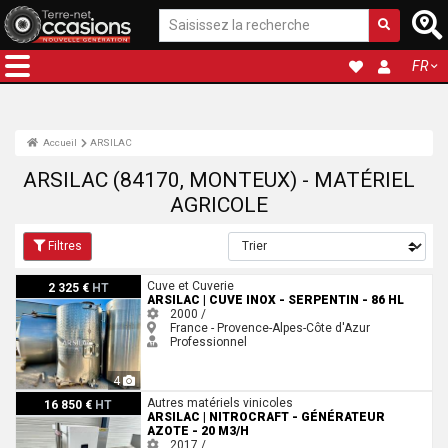
FR
Accueil
ARSILAC
ARSILAC (84170, MONTEUX) - MATÉRIEL
AGRICOLE
Filtres
ARSILAC | Cuve inox - Serpentin - 86 HL
Cuve et Cuverie
2 325 €
HT
ARSILAC | CUVE INOX - SERPENTIN - 86 HL
2000 /
France - Provence-Alpes-Côte d'Azur
Professionnel
4
ARSILAC | NITROCRAFT - Générateur azote - 20 m3/h
Autres matériels vinicoles
16 850 €
HT
ARSILAC | NITROCRAFT - GÉNÉRATEUR
AZOTE - 20 M3/H
2017 /