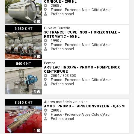
CONIQUE - 298 HL
2005 /
France - Provence-Alpes-Côte d'Azur
Professionnel
8
3c France | Cuve inox - Horizontale - ROTOMATIC - 65 HL
Cuve et Cuverie
6 680 €
HT
3C FRANCE | CUVE INOX - HORIZONTALE -
ROTOMATIC - 65 HL
1990 /
France - Provence-Alpes-Côte d'Azur
Professionnel
9
ARSILAC | INOXPA - PROMO - Pompe inox centrifuge
Pompe
840 €
HT
ARSILAC | INOXPA - PROMO - POMPE INOX
CENTRIFUGE
2004 / 303
303
France - Provence-Alpes-Côte d'Azur
Professionnel
5
Amos | PROMO - Tapis convoyeur - 8,45 M
Autres matériels vinicoles
3 510 €
HT
AMOS | PROMO - TAPIS CONVOYEUR - 8,45 M
2000 /
France - Provence-Alpes-Côte d'Azur
Professionnel
1