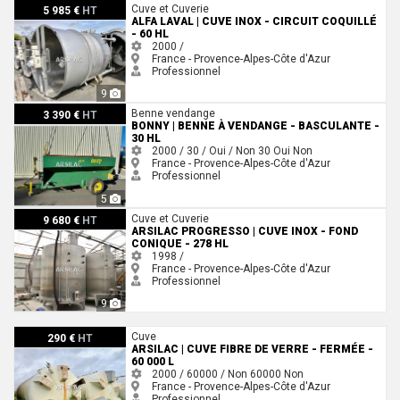
ALFA LAVAL | Cuve inox - Circuit coquillé - 60 HL
Cuve et Cuverie
5 985 €
HT
ALFA LAVAL | CUVE INOX - CIRCUIT COQUILLÉ
- 60 HL
2000 /
France - Provence-Alpes-Côte d'Azur
Professionnel
9
Bonny | Benne à vendange - Basculante - 30 HL
Benne vendange
3 390 €
HT
BONNY | BENNE À VENDANGE - BASCULANTE -
30 HL
2000 / 30 / Oui / Non
30
Oui
Non
France - Provence-Alpes-Côte d'Azur
Professionnel
5
ARSILAC PROGRESSO | Cuve inox - Fond conique - 278 HL
Cuve et Cuverie
9 680 €
HT
ARSILAC PROGRESSO | CUVE INOX - FOND
CONIQUE - 278 HL
1998 /
France - Provence-Alpes-Côte d'Azur
Professionnel
9
ARSILAC | Cuve fibre de verre - Fermée - 60 000 L
Cuve
290 €
HT
ARSILAC | CUVE FIBRE DE VERRE - FERMÉE -
60 000 L
2000 / 60000 / Non
60000
Non
France - Provence-Alpes-Côte d'Azur
Professionnel