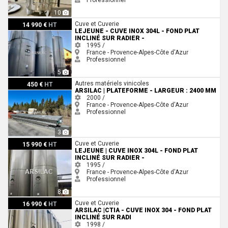
10
LEJEUNE - Cuve inox 304L - Fond plat incliné sur radier -
Cuve et Cuverie
14 990 €
HT
LEJEUNE - CUVE INOX 304L - FOND PLAT
INCLINÉ SUR RADIER -
1995 /
France - Provence-Alpes-Côte d'Azur
Professionnel
5
ARSILAC | Plateforme - Largeur : 2400 mm
Autres matériels vinicoles
450 €
HT
ARSILAC | PLATEFORME - LARGEUR : 2400 MM
2000 /
France - Provence-Alpes-Côte d'Azur
Professionnel
3
LEJEUNE | Cuve inox 304L - Fond plat incliné sur radier -
Cuve et Cuverie
15 990 €
HT
LEJEUNE | CUVE INOX 304L - FOND PLAT
INCLINÉ SUR RADIER -
1995 /
France - Provence-Alpes-Côte d'Azur
Professionnel
8
ARSILAC |CTIA - Cuve inox 304 - Fond plat incliné sur radi
Cuve et Cuverie
16 990 €
HT
ARSILAC |CTIA - CUVE INOX 304 - FOND PLAT
INCLINÉ SUR RADI
1998 /