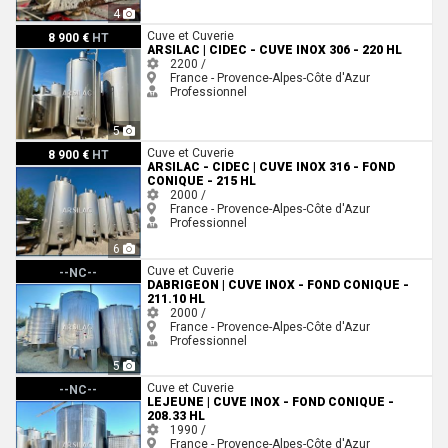
4
ARSILAC | CIDEC - Cuve inox 306 - 220 HL
Cuve et Cuverie
8 900 €
HT
ARSILAC | CIDEC - CUVE INOX 306 - 220 HL
2200 /
France - Provence-Alpes-Côte d'Azur
Professionnel
5
ARSILAC - CIDEC | Cuve inox 316 - Fond conique - 215 HL
Cuve et Cuverie
8 900 €
HT
ARSILAC - CIDEC | CUVE INOX 316 - FOND
CONIQUE - 215 HL
2000 /
France - Provence-Alpes-Côte d'Azur
Professionnel
6
DABRIGEON | Cuve inox - Fond conique - 211.10 HL
Cuve et Cuverie
--NC--
DABRIGEON | CUVE INOX - FOND CONIQUE -
211.10 HL
2000 /
France - Provence-Alpes-Côte d'Azur
Professionnel
5
LEJEUNE | Cuve inox - Fond conique - 208.33 HL
Cuve et Cuverie
--NC--
LEJEUNE | CUVE INOX - FOND CONIQUE -
208.33 HL
1990 /
France - Provence-Alpes-Côte d'Azur