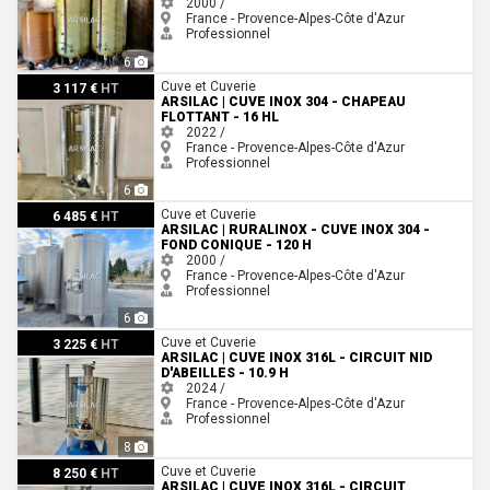
2000 /
France - Provence-Alpes-Côte d'Azur
Professionnel
6
ARSILAC | Cuve inox 304 - Chapeau flottant - 16 HL
Cuve et Cuverie
3 117 €
HT
ARSILAC | CUVE INOX 304 - CHAPEAU
FLOTTANT - 16 HL
2022 /
France - Provence-Alpes-Côte d'Azur
Professionnel
6
ARSILAC | RURALINOX - Cuve inox 304 - Fond conique - 120 H
Cuve et Cuverie
6 485 €
HT
ARSILAC | RURALINOX - CUVE INOX 304 -
FOND CONIQUE - 120 H
2000 /
France - Provence-Alpes-Côte d'Azur
Professionnel
6
ARSILAC | Cuve inox 316L - Circuit nid d'abeilles - 10.9 H
Cuve et Cuverie
3 225 €
HT
ARSILAC | CUVE INOX 316L - CIRCUIT NID
D'ABEILLES - 10.9 H
2024 /
France - Provence-Alpes-Côte d'Azur
Professionnel
8
ARSILAC | Cuve inox 316L - Circuit serpentin - 33.5 HL
Cuve et Cuverie
8 250 €
HT
ARSILAC | CUVE INOX 316L - CIRCUIT