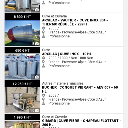
Professionnel
7
ARSILAC - VAUTIER - Cuve inox 304 - Thermorégulée - 289 H
Cuve et Cuverie
8 800 €
HT
ARSILAC - VAUTIER - CUVE INOX 304 -
THERMORÉGULÉE - 289 H
2000 /
France - Provence-Alpes-Côte d'Azur
Professionnel
8
ARSILAC | Cuve inox - 10 HL
Cuve
650 €
HT
ARSILAC | CUVE INOX - 10 HL
2000 / 1000 / Non
1000
Non
France - Provence-Alpes-Côte d'Azur
Professionnel
3
Bucher | Conquet vibrant - AEV 607 - 60 HL
Autres matériels vinicoles
12 950 €
HT
BUCHER | CONQUET VIBRANT - AEV 607 - 60
HL
2008 /
France - Provence-Alpes-Côte d'Azur
Professionnel
10
Gimard | Cuve fibre - Chapeau flottant - 200 HL
Cuve et Cuverie
1 990 €
HT
GIMARD | CUVE FIBRE - CHAPEAU FLOTTANT -
200 HL