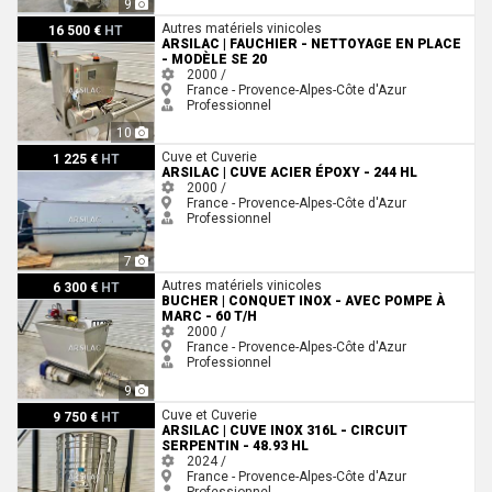
9
ARSILAC | FAUCHIER - Nettoyage en place - Modèle SE 20
Autres matériels vinicoles
16 500 €
HT
ARSILAC | FAUCHIER - NETTOYAGE EN PLACE
- MODÈLE SE 20
2000 /
France - Provence-Alpes-Côte d'Azur
Professionnel
10
ARSILAC | Cuve acier époxy - 244 HL
Cuve et Cuverie
1 225 €
HT
ARSILAC | CUVE ACIER ÉPOXY - 244 HL
2000 /
France - Provence-Alpes-Côte d'Azur
Professionnel
7
Bucher | Conquet inox - Avec pompe à marc - 60 T/h
Autres matériels vinicoles
6 300 €
HT
BUCHER | CONQUET INOX - AVEC POMPE À
MARC - 60 T/H
2000 /
France - Provence-Alpes-Côte d'Azur
Professionnel
9
ARSILAC | Cuve inox 316L - Circuit serpentin - 48.93 HL
Cuve et Cuverie
9 750 €
HT
ARSILAC | CUVE INOX 316L - CIRCUIT
SERPENTIN - 48.93 HL
2024 /
France - Provence-Alpes-Côte d'Azur
Professionnel