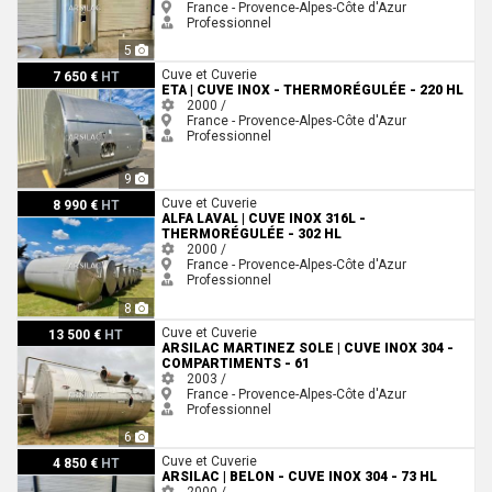
France - Provence-Alpes-Côte d'Azur
Professionnel
5
Eta | Cuve inox - Thermorégulée - 220 HL
Cuve et Cuverie
7 650 €
HT
ETA | CUVE INOX - THERMORÉGULÉE - 220 HL
2000 /
France - Provence-Alpes-Côte d'Azur
Professionnel
9
ALFA LAVAL | Cuve inox 316L - Thermorégulée - 302 HL
Cuve et Cuverie
8 990 €
HT
ALFA LAVAL | CUVE INOX 316L -
THERMORÉGULÉE - 302 HL
2000 /
France - Provence-Alpes-Côte d'Azur
Professionnel
8
ARSILAC MARTINEZ SOLE | Cuve inox 304 - Compartiments - 61
Cuve et Cuverie
13 500 €
HT
ARSILAC MARTINEZ SOLE | CUVE INOX 304 -
COMPARTIMENTS - 61
2003 /
France - Provence-Alpes-Côte d'Azur
Professionnel
6
ARSILAC | Belon - Cuve inox 304 - 73 HL
Cuve et Cuverie
4 850 €
HT
ARSILAC | BELON - CUVE INOX 304 - 73 HL
2000 /