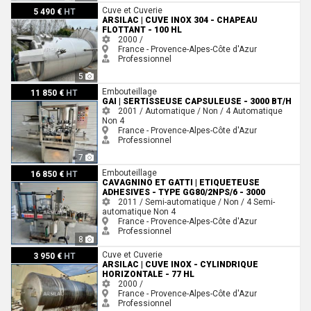
ARSILAC | Cuve inox 304 - Chapeau flottant - 100 HL
Cuve et Cuverie
5 490 €
HT
ARSILAC | CUVE INOX 304 - CHAPEAU
FLOTTANT - 100 HL
2000 /
France - Provence-Alpes-Côte d'Azur
Professionnel
5
GAI | Sertisseuse capsuleuse - 3000 Bt/h
Embouteillage
11 850 €
HT
GAI | SERTISSEUSE CAPSULEUSE - 3000 BT/H
2001 / Automatique / Non / 4
Automatique
Non
4
France - Provence-Alpes-Côte d'Azur
Professionnel
7
CAVAGNINO ET GATTI | Etiqueteuse adhesives - Type GG80/2NPS/6 - 3000
Embouteillage
16 850 €
HT
CAVAGNINO ET GATTI | ETIQUETEUSE
ADHESIVES - TYPE GG80/2NPS/6 - 3000
2011 / Semi-automatique / Non / 4
Semi-
automatique
Non
4
France - Provence-Alpes-Côte d'Azur
Professionnel
8
ARSILAC | Cuve inox - Cylindrique horizontale - 77 HL
Cuve et Cuverie
3 950 €
HT
ARSILAC | CUVE INOX - CYLINDRIQUE
HORIZONTALE - 77 HL
2000 /
France - Provence-Alpes-Côte d'Azur
Professionnel