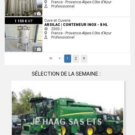
France - Provence-Alpes-Côte d'Azur
Professionnel
9
ARSILAC | Conteneur inox - 8 HL
Cuve et Cuverie
1 150 €
HT
ARSILAC | CONTENEUR INOX - 8 HL
2000 /
France - Provence-Alpes-Côte d'Azur
Professionnel
7
First
Previous
Previous
1
2
SÉLECTION DE LA SEMAINE :