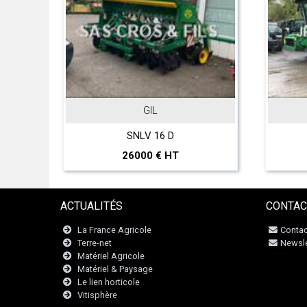
GIL
SNLV 16 D
T
26000 € HT
ACTUALITÉS
CONTAC
La France Agricole
Contac
Terre-net
Newsle
Matériel Agricole
Matériel & Paysage
Le lien horticole
Vitisphère