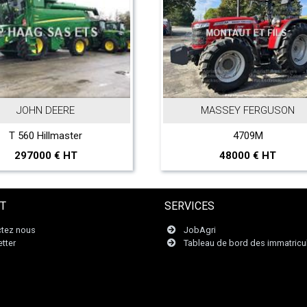
JOHN DEERE
MASSEY FERGUSON
 560 Hillmaster
4709M
297000 € HT
48000 € HT
T
SERVICES
tez nous
JobAgri
tter
Tableau de bord des immatricu