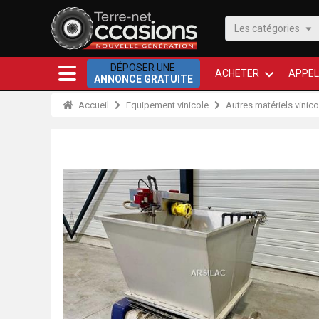
Les catégories
DÉPOSER UNE
ACHETER
APPEL
ANNONCE GRATUITE
Accueil
Equipement vinicole
Autres matériels vinico