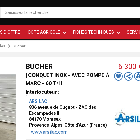
S D'OFFRE
COTE AGRICOLE
FICHES TECHNIQUES
SERVI
les
Bucher
BUCHER
6 300
| CONQUET INOX - AVEC POMPE À
MARC - 60 T/H
Interlocuteur :
ARSILAC
806 avenue de Cugnot - ZAC des
Escampades II
84170 Monteux
Provence-Alpes-Côte d'Azur (France)
www.arsilac.com