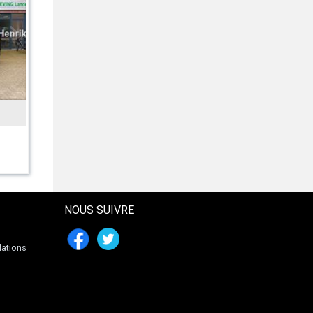
WIRAX
REFORM
Z-069/1 (1,35)
Metrac H60 kurzer Radstan
809 € HT
78341 € HT
NOUS SUIVRE
lations