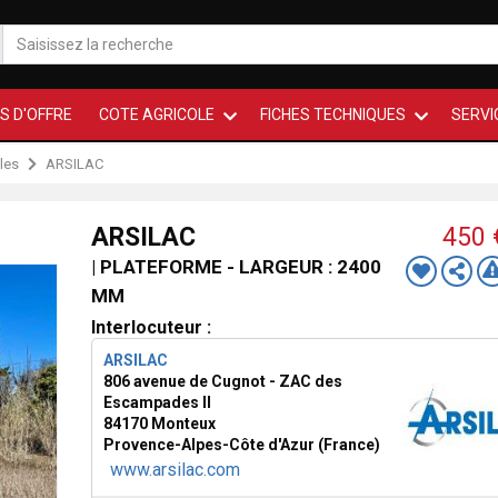
S D'OFFRE
COTE AGRICOLE
FICHES TECHNIQUES
SERVI
les
ARSILAC
ARSILAC
450
| PLATEFORME - LARGEUR : 2400
MM
Interlocuteur :
ARSILAC
806 avenue de Cugnot - ZAC des
Escampades II
84170 Monteux
Provence-Alpes-Côte d'Azur (France)
www.arsilac.com