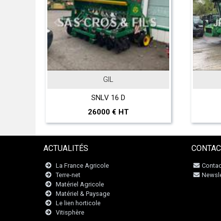
GIL
JOHN DEERE
SNLV 16 D
T 560 Hillmaster
26000 € HT
297000 € HT
ACTUALITÉS
CONTAC
La France Agricole
Contac
Terre-net
Newsle
Matériel Agricole
Matériel & Paysage
Le lien horticole
Vitisphère